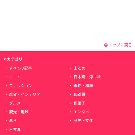
トップに戻る
カテゴリー
すべての記事
まとめ
アート
日本画・浮世絵
ファッション
着物・和服
雑貨・インテリア
和雑貨
グルメ
和菓子
観光・地域
エンタメ
暮らし
歴史・文化
古写真