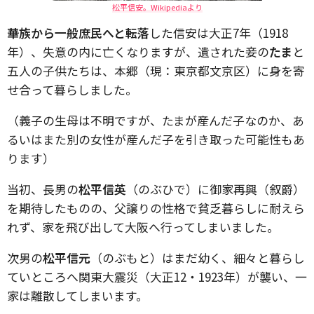
松平信安。Wikipediaより
華族から一般庶民へと転落
した信安は大正7年（1918
年）、失意の内に亡くなりますが、遺された妾の
たま
と
五人の子供たちは、本郷（現：東京都文京区）に身を寄
せ合って暮らしました。
（義子の生母は不明ですが、たまが産んだ子なのか、あ
るいはまた別の女性が産んだ子を引き取った可能性もあ
ります）
当初、長男の
松平信英
（のぶひで）に御家再興（叙爵）
を期待したものの、父譲りの性格で貧乏暮らしに耐えら
れず、家を飛び出して大阪へ行ってしまいました。
次男の
松平信元
（のぶもと）はまだ幼く、細々と暮らし
ていところへ関東大震災（大正12・1923年）が襲い、一
家は離散してしまいます。