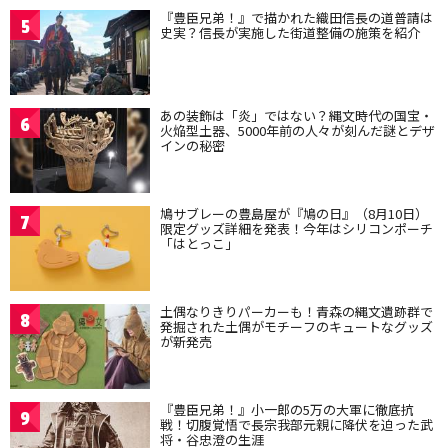
『豊臣兄弟！』で描かれた織田信長の道普請は
5
史実？信長が実施した街道整備の施策を紹介
あの装飾は「炎」ではない？縄文時代の国宝・
6
火焔型土器、5000年前の人々が刻んだ謎とデザ
インの秘密
鳩サブレーの豊島屋が『鳩の日』（8月10日）
7
限定グッズ詳細を発表！今年はシリコンポーチ
「はとっこ」
土偶なりきりパーカーも！青森の縄文遺跡群で
8
発掘された土偶がモチーフのキュートなグッズ
が新発売
『豊臣兄弟！』小一郎の5万の大軍に徹底抗
9
戦！切腹覚悟で長宗我部元親に降伏を迫った武
将・谷忠澄の生涯