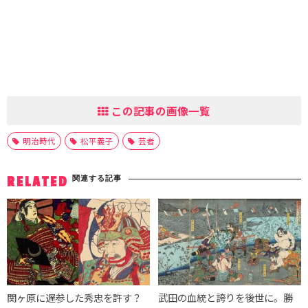
この記事の画像一覧
明治時代
松平義子
芸者
関連する記事
RELATED
関ヶ原に遅参した秀忠を許す？
武田の血統と誇りを後世に。勝