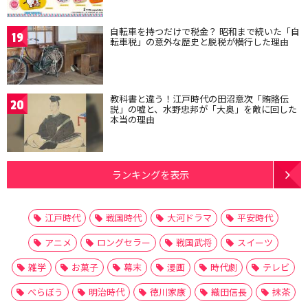
自転車を持つだけで税金？ 昭和まで続いた「自
19
転車税」の意外な歴史と脱税が横行した理由
教科書と違う！江戸時代の田沼意次「賄賂伝
20
説」の嘘と、水野忠邦が「大奥」を敵に回した
本当の理由
ランキングを表示
江戸時代
戦国時代
大河ドラマ
平安時代
アニメ
ロングセラー
戦国武将
スイーツ
雑学
お菓子
幕末
漫画
時代劇
テレビ
べらぼう
明治時代
徳川家康
織田信長
抹茶