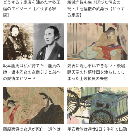
どうする？家康を諫めた本多正
頼滅亡後も生き延びた信玄の
信のエピソード【どうする家
甥・川窪信俊の武勇伝【どうす
康】
る家康】
坂本龍馬は私が育てた！龍馬の
愛妻に隠し事はできない…後醍
姉・坂本乙女の女傑ぶりと弟へ
醐天皇の討幕計画を洩らしてし
の愛情エピソード
まった土岐頼員の失態
藤原実資の女児が死亡…遺体は
平安貴族は週休2日？半年で出勤