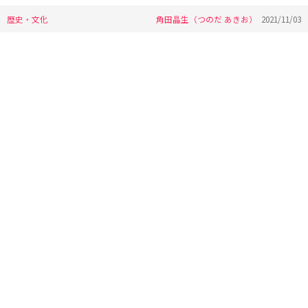
歴史・文化
角田晶生（つのだ あきお）
2021/11/03