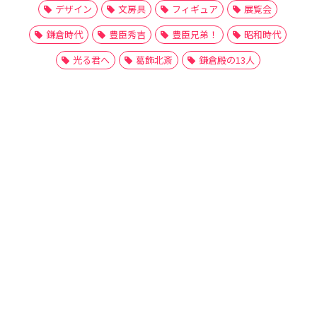
デザイン
文房具
フィギュア
展覧会
鎌倉時代
豊臣秀吉
豊臣兄弟！
昭和時代
光る君へ
葛飾北斎
鎌倉殿の13人