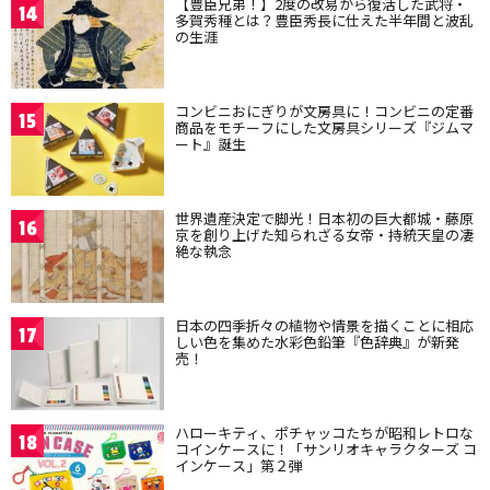
【豊臣兄弟！】2度の改易から復活した武将・
14
多賀秀種とは？豊臣秀長に仕えた半年間と波乱
の生涯
コンビニおにぎりが文房具に！コンビニの定番
15
商品をモチーフにした文房具シリーズ『ジムマ
ート』誕生
世界遺産決定で脚光！日本初の巨大都城・藤原
16
京を創り上げた知られざる女帝・持統天皇の凄
絶な執念
日本の四季折々の植物や情景を描くことに相応
17
しい色を集めた水彩色鉛筆『色辞典』が新発
売！
ハローキティ、ポチャッコたちが昭和レトロな
18
コインケースに！「サンリオキャラクターズ コ
インケース」第２弾