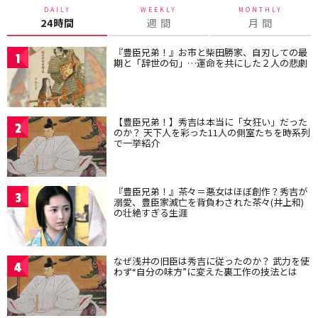
DAILY
WEEKLY
MONTHLY
24時間
週 間
月 間
『豊臣兄弟！』お市と柴田勝家、自刃しての最
1
期と「辞世の句」…運命を共にした２人の悲劇
【豊臣兄弟！】秀吉は本当に「女狂い」だった
2
のか？ 天下人を彩った11人の側室たちを時系列
で一挙紹介
『豊臣兄弟！』茶々＝悪女はほぼ創作？秀吉が
3
溺愛、豊臣家滅亡を背負わされた茶々(井上和)
の壮絶すぎる生涯
なぜ浅井の旧臣は秀吉に従ったのか？ 武力を使
4
わず“自分の味方”に変えた裏工作の技法とは