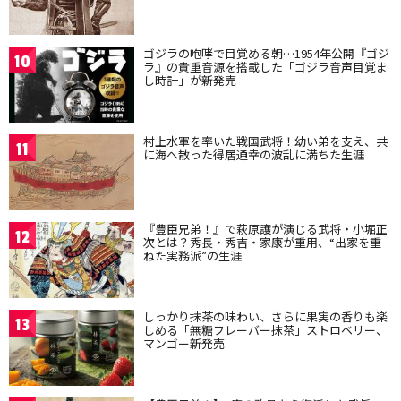
ゴジラの咆哮で目覚める朝…1954年公開『ゴジ
10
ラ』の貴重音源を搭載した「ゴジラ音声目覚ま
し時計」が新発売
村上水軍を率いた戦国武将！幼い弟を支え、共
11
に海へ散った得居通幸の波乱に満ちた生涯
『豊臣兄弟！』で萩原護が演じる武将・小堀正
12
次とは？秀長・秀吉・家康が重用、“出家を重
ねた実務派”の生涯
しっかり抹茶の味わい、さらに果実の香りも楽
13
しめる「無糖フレーバー抹茶」ストロベリー、
マンゴー新発売