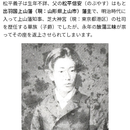
松平義子は生年不詳、父の
松平信安
（のぶやす）はもと
出羽国上山藩（現：山形県上山市）藩主
で、明治時代に
入って上山藩知事、芝大神宮（現：東京都港区）の社司
を歴任する華族（子爵）でしたが、永年の
放蕩三昧
が祟
ってその座を返上させられてしまいます。