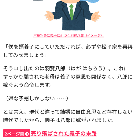
言葉巧みに義子に近づく羽賀八郎（イメージ）
「僕を婿養子にしていただければ、必ずや松平家を再興
してみせましょう」
そう申し出たのは
羽賀八郎
（はが はちろう）。これに
すっかり騙された老母は義子の意思も関係なく、八郎に
嫁ぐよう命令します。
（嫌な予感しかしない……）
とは言え、現代と違って結婚に自由意思など存在しない
時代でしたから、義子は八郎に嫁がされました。
売り飛ばされた義子の末路
2ページ目