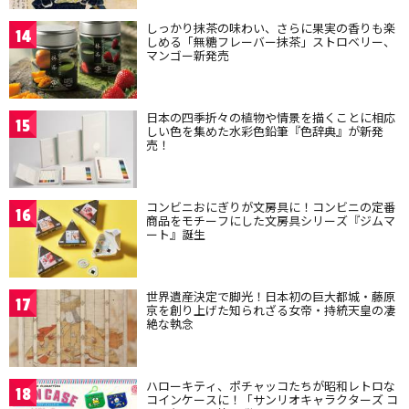
しっかり抹茶の味わい、さらに果実の香りも楽
14
しめる「無糖フレーバー抹茶」ストロベリー、
マンゴー新発売
日本の四季折々の植物や情景を描くことに相応
15
しい色を集めた水彩色鉛筆『色辞典』が新発
売！
コンビニおにぎりが文房具に！コンビニの定番
16
商品をモチーフにした文房具シリーズ『ジムマ
ート』誕生
世界遺産決定で脚光！日本初の巨大都城・藤原
17
京を創り上げた知られざる女帝・持統天皇の凄
絶な執念
ハローキティ、ポチャッコたちが昭和レトロな
18
コインケースに！「サンリオキャラクターズ コ