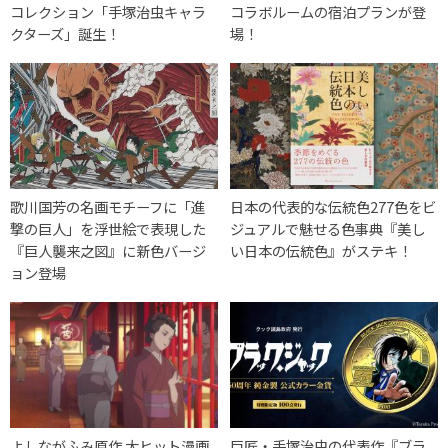
コレクション「手塚治虫キャラ
コラボルームの宿泊プランが登
クターズ」誕生！
場！
歌川国芳の名画モチーフに「進
日本の代表的な伝統色277色をビ
撃の巨人」を浮世絵で表現した
ジュアルで魅せる色事典『美し
『巨人襲来之図』に新色バージ
い日本の伝統色』がステキ！
ョン登場
よしながふみ原作 大ヒット漫画
巨匠・手塚治虫の代表作『ブラ