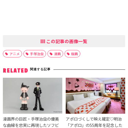
この記事の画像一覧
アニメ
手塚治虫
漫画
版画
関連する記事
RELATED
漫画界の巨匠・手塚治虫の優美
アポロづくしで映え確定♡明治
な曲線を忠実に再現したソフビ
「アポロ」の55周年を記念した