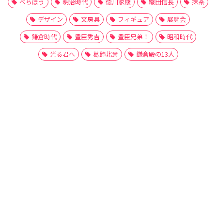
べらぼう
明治時代
徳川家康
織田信長
抹茶
デザイン
文房具
フィギュア
展覧会
鎌倉時代
豊臣秀吉
豊臣兄弟！
昭和時代
光る君へ
葛飾北斎
鎌倉殿の13人