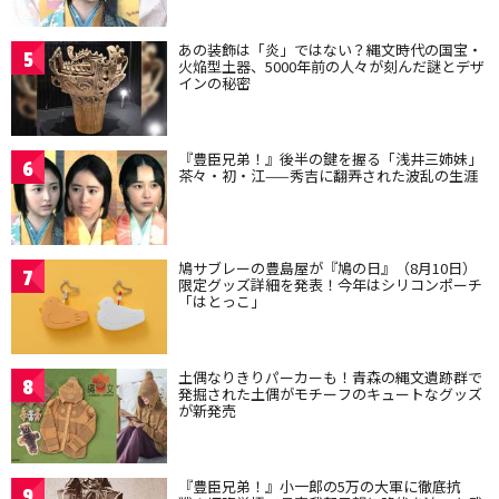
あの装飾は「炎」ではない？縄文時代の国宝・
5
火焔型土器、5000年前の人々が刻んだ謎とデザ
インの秘密
『豊臣兄弟！』後半の鍵を握る「浅井三姉妹」
6
茶々・初・江——秀吉に翻弄された波乱の生涯
鳩サブレーの豊島屋が『鳩の日』（8月10日）
7
限定グッズ詳細を発表！今年はシリコンポーチ
「はとっこ」
土偶なりきりパーカーも！青森の縄文遺跡群で
8
発掘された土偶がモチーフのキュートなグッズ
が新発売
『豊臣兄弟！』小一郎の5万の大軍に徹底抗
9