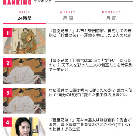
ランキング
RANKING
DAILY
WEEKLY
MONTHLY
24時間
週 間
月 間
『豊臣兄弟！』お市と柴田勝家、自刃しての最
1
期と「辞世の句」…運命を共にした２人の悲劇
【豊臣兄弟！】秀吉は本当に「女狂い」だった
2
のか？ 天下人を彩った11人の側室たちを時系列
で一挙紹介
なぜ浅井の旧臣は秀吉に従ったのか？ 武力を使
3
わず“自分の味方”に変えた裏工作の技法とは
『豊臣兄弟！』茶々＝悪女はほぼ創作？秀吉が
4
溺愛、豊臣家滅亡を背負わされた茶々(井上和)
の壮絶すぎる生涯