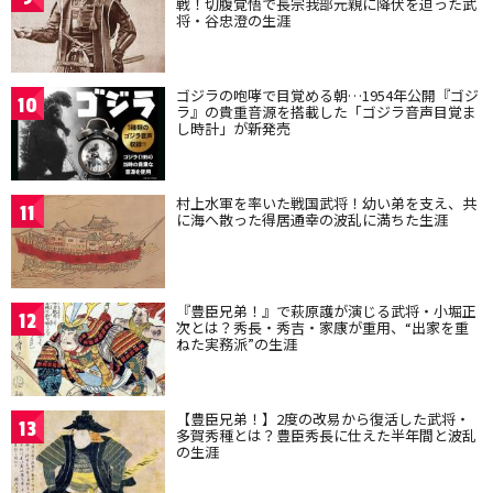
戦！切腹覚悟で長宗我部元親に降伏を迫った武
将・谷忠澄の生涯
ゴジラの咆哮で目覚める朝…1954年公開『ゴジ
10
ラ』の貴重音源を搭載した「ゴジラ音声目覚ま
し時計」が新発売
村上水軍を率いた戦国武将！幼い弟を支え、共
11
に海へ散った得居通幸の波乱に満ちた生涯
『豊臣兄弟！』で萩原護が演じる武将・小堀正
12
次とは？秀長・秀吉・家康が重用、“出家を重
ねた実務派”の生涯
【豊臣兄弟！】2度の改易から復活した武将・
13
多賀秀種とは？豊臣秀長に仕えた半年間と波乱
の生涯