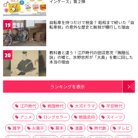
インケース」第２弾
自転車を持つだけで税金？ 昭和まで続いた「自
19
転車税」の意外な歴史と脱税が横行した理由
教科書と違う！江戸時代の田沼意次「賄賂伝
20
説」の嘘と、水野忠邦が「大奥」を敵に回した
本当の理由
ランキングを表示
江戸時代
戦国時代
大河ドラマ
平安時代
アニメ
ロングセラー
戦国武将
スイーツ
雑学
お菓子
幕末
漫画
時代劇
テレビ