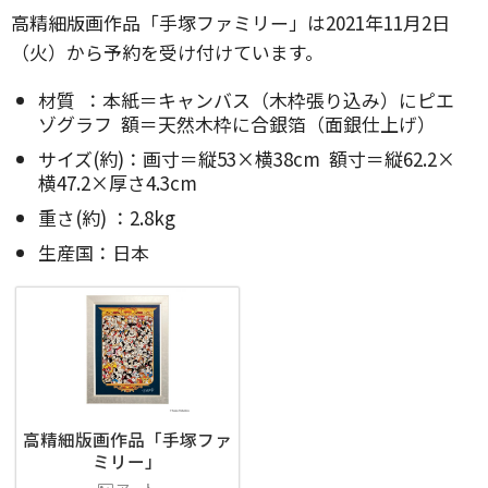
高精細版画作品「手塚ファミリー」は2021年11月2日
（火）から予約を受け付けています。
材質 ：本紙＝キャンバス（木枠張り込み）にピエ
ゾグラフ 額＝天然木枠に合銀箔（面銀仕上げ）
サイズ(約)：画寸＝縦53×横38cm 額寸＝縦62.2×
横47.2×厚さ4.3cm
重さ(約) ：2.8kg
生産国：日本
高精細版画作品「手塚ファ
ミリー」