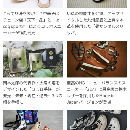
こってり味を表現！？中華そば
い草の機能性を発揮、アップサ
チェーン店「天下一品」と「le
イクルした九州産畳と上質な本
coq sportif」によるコラボスニ
革を使用した「畳サンダルスリ
ーカーが復刻発売
ッパ」
岡本太郎の代表作・太陽の塔を
至高のNB！ニューバランスのス
デザインした「ほぼ日手帳」が
ニーカー「327」に最高級の栃木
発売！未来・現在・過去…3つの
レザーを採用したMade in
顔を手帳に
Japanバージョンが登場