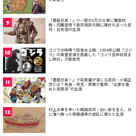
『豊臣兄弟！』小一郎の5万の大軍に徹底抗
9
戦！切腹覚悟で長宗我部元親に降伏を迫った武
将・谷忠澄の生涯
ゴジラの咆哮で目覚める朝…1954年公開『ゴジ
10
ラ』の貴重音源を搭載した「ゴジラ音声目覚ま
し時計」が新発売
『豊臣兄弟！』で萩原護が演じる武将・小堀正
11
次とは？秀長・秀吉・家康が重用、“出家を重
ねた実務派”の生涯
村上水軍を率いた戦国武将！幼い弟を支え、共
12
に海へ散った得居通幸の波乱に満ちた生涯