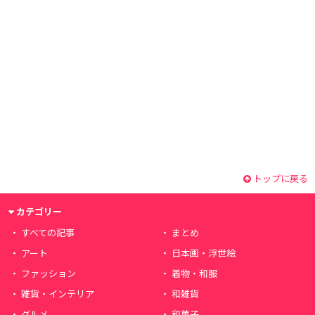
トップに戻る
カテゴリー
すべての記事
まとめ
アート
日本画・浮世絵
ファッション
着物・和服
雑貨・インテリア
和雑貨
グルメ
和菓子