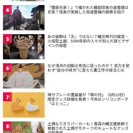
『豊臣兄弟！』で描かれた織田信長の道普請は
4
史実？信長が実施した街道整備の施策を紹介
あの装飾は「炎」ではない？縄文時代の国宝・
5
火焔型土器、5000年前の人々が刻んだ謎とデザ
インの秘密
なぜ浅井の旧臣は秀吉に従ったのか？ 武力を使
6
わず“自分の味方”に変えた裏工作の技法とは
鳩サブレーの豊島屋が『鳩の日』（8月10日）
7
限定グッズ詳細を発表！今年はシリコンポーチ
「はとっこ」
土偶なりきりパーカーも！青森の縄文遺跡群で
8
発掘された土偶がモチーフのキュートなグッズ
が新発売