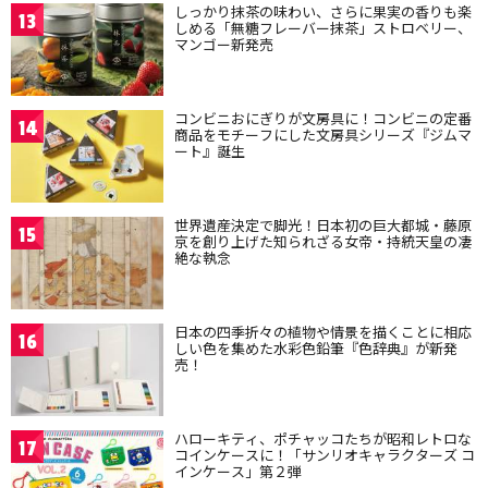
しっかり抹茶の味わい、さらに果実の香りも楽
13
しめる「無糖フレーバー抹茶」ストロベリー、
マンゴー新発売
コンビニおにぎりが文房具に！コンビニの定番
14
商品をモチーフにした文房具シリーズ『ジムマ
ート』誕生
世界遺産決定で脚光！日本初の巨大都城・藤原
15
京を創り上げた知られざる女帝・持統天皇の凄
絶な執念
日本の四季折々の植物や情景を描くことに相応
16
しい色を集めた水彩色鉛筆『色辞典』が新発
売！
ハローキティ、ポチャッコたちが昭和レトロな
17
コインケースに！「サンリオキャラクターズ コ
インケース」第２弾