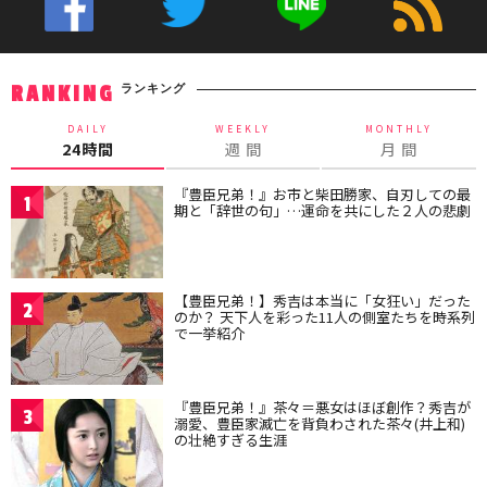
ランキング
RANKING
DAILY
WEEKLY
MONTHLY
24時間
週 間
月 間
『豊臣兄弟！』お市と柴田勝家、自刃しての最
1
期と「辞世の句」…運命を共にした２人の悲劇
【豊臣兄弟！】秀吉は本当に「女狂い」だった
2
のか？ 天下人を彩った11人の側室たちを時系列
で一挙紹介
『豊臣兄弟！』茶々＝悪女はほぼ創作？秀吉が
3
溺愛、豊臣家滅亡を背負わされた茶々(井上和)
の壮絶すぎる生涯