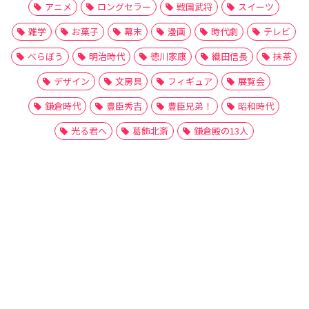
アニメ
ロングセラー
戦国武将
スイーツ
雑学
お菓子
幕末
漫画
時代劇
テレビ
べらぼう
明治時代
徳川家康
織田信長
抹茶
デザイン
文房具
フィギュア
展覧会
鎌倉時代
豊臣秀吉
豊臣兄弟！
昭和時代
光る君へ
葛飾北斎
鎌倉殿の13人