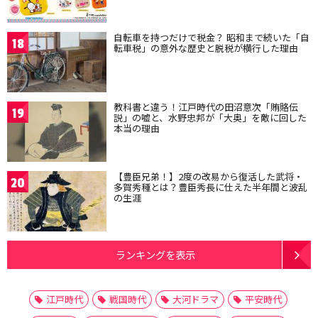
自転車を持つだけで税金？ 昭和まで続いた「自
18
転車税」の意外な歴史と脱税が横行した理由
教科書と違う！江戸時代の田沼意次「賄賂伝
19
説」の嘘と、水野忠邦が「大奥」を敵に回した
本当の理由
【豊臣兄弟！】2度の改易から復活した武将・
20
多賀秀種とは？豊臣秀長に仕えた半年間と波乱
の生涯
ランキングを表示
江戸時代
戦国時代
大河ドラマ
平安時代