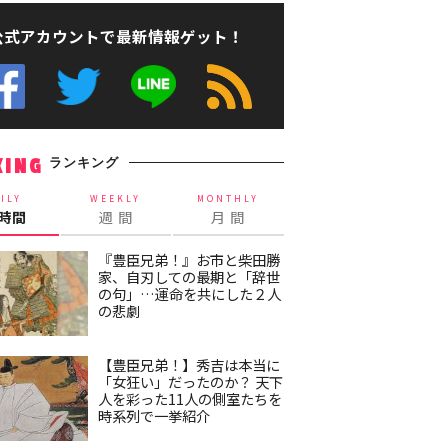
公式アカウントで最新情報ゲット！
ランキング
KING
ILY
WEEKLY
MONTHLY
4時間
週 間
月 間
『豊臣兄弟！』お市と柴田勝
家、自刃しての最期と「辞世
の句」…運命を共にした２人
の悲劇
【豊臣兄弟！】秀吉は本当に
「女狂い」だったのか？ 天下
人を彩った11人の側室たちを
時系列で一挙紹介