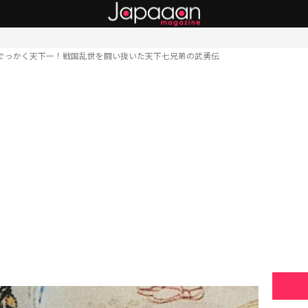
でっかく天下一！戦国乱世を闘い抜いた天下七兄弟の武勇伝