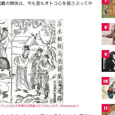
7
兄弟
の関係は、今も昔もオトコ心を揺さぶってや
8
9
10
したのは少年時代の筆者だけではないはず。Wikipediaより
11