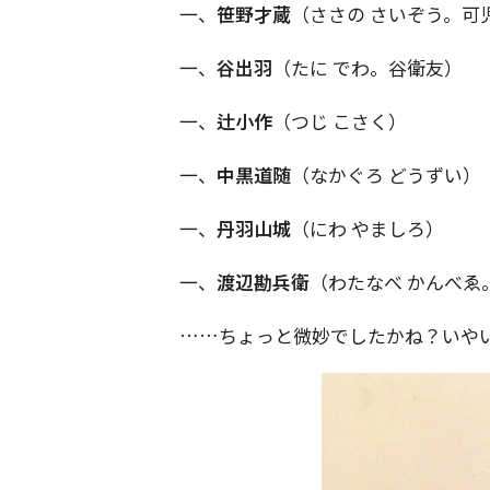
一、
笹野才蔵
（ささの さいぞう。可
一、
谷出羽
（たに でわ。谷衛友）
一、
辻小作
（つじ こさく）
一、
中黒道随
（なかぐろ どうずい）
一、
丹羽山城
（にわ やましろ）
一、
渡辺勘兵衛
（わたなべ かんべゑ
……ちょっと微妙でしたかね？いや