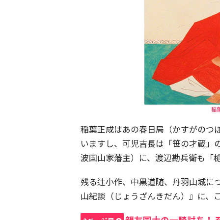
稲葉
稲葉正成はあの春日局（かすがのつ
いますし、可児吉長は「笹の才蔵」
波国山家藩主）に、渡辺勘兵衛も「
残る辻小作、中黒道随、丹羽山城に
山紀談（じょうざんきだん）』に、
親友同士の一騎討ち！