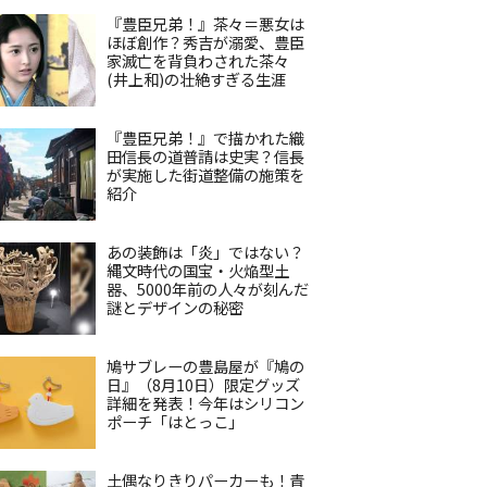
『豊臣兄弟！』茶々＝悪女は
ほぼ創作？秀吉が溺愛、豊臣
家滅亡を背負わされた茶々
(井上和)の壮絶すぎる生涯
『豊臣兄弟！』で描かれた織
田信長の道普請は史実？信長
が実施した街道整備の施策を
紹介
あの装飾は「炎」ではない？
縄文時代の国宝・火焔型土
器、5000年前の人々が刻んだ
謎とデザインの秘密
鳩サブレーの豊島屋が『鳩の
日』（8月10日）限定グッズ
詳細を発表！今年はシリコン
ポーチ「はとっこ」
土偶なりきりパーカーも！青