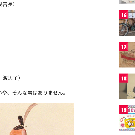
児吉長）
16
17
。渡辺了）
18
いや、そんな事はありません。
19