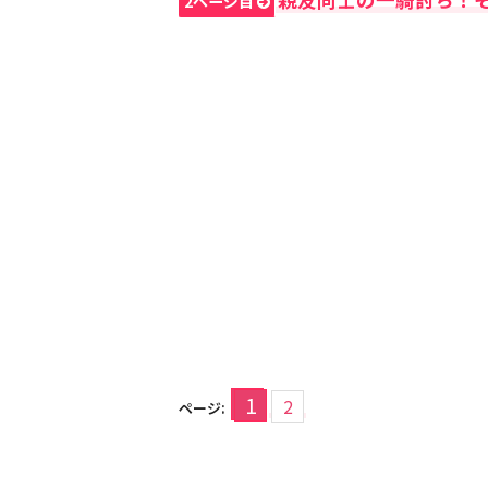
2ページ目
1
2
ページ: