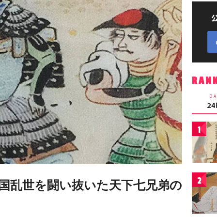
RAN
DA
2
1
2
国乱世を闘い抜いた天下七兄弟の