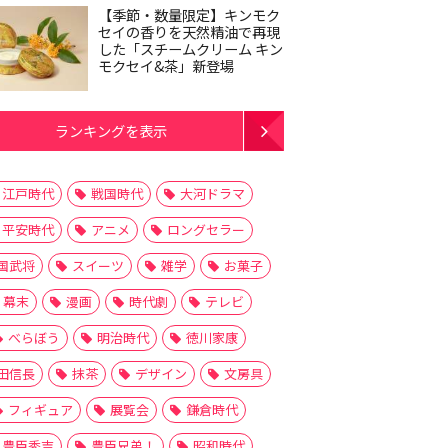
【季節・数量限定】キンモク
セイの香りを天然精油で再現
した「スチームクリーム キン
モクセイ&茶」新登場
ランキングを表示
江戸時代
戦国時代
大河ドラマ
平安時代
アニメ
ロングセラー
国武将
スイーツ
雑学
お菓子
幕末
漫画
時代劇
テレビ
べらぼう
明治時代
徳川家康
田信長
抹茶
デザイン
文房具
フィギュア
展覧会
鎌倉時代
豊臣秀吉
豊臣兄弟！
昭和時代