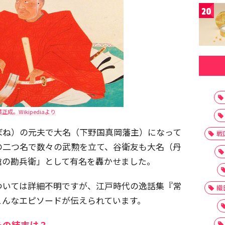
20
正成。Wikipediaより
ぼね）の元夫で大名（下野国真岡藩主）になって
戦
の二つ名で数々の武勲を立て、谷衛友も大名（丹
槍の勘兵衛」として有名を轟かせました。
ついては詳細不明ですが、江戸時代の逸話集『常
織
こんなエピソードが伝えられています。
その結末は？