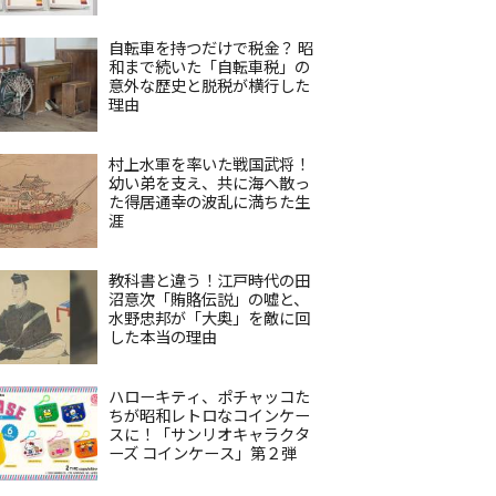
自転車を持つだけで税金？ 昭
和まで続いた「自転車税」の
意外な歴史と脱税が横行した
理由
村上水軍を率いた戦国武将！
幼い弟を支え、共に海へ散っ
た得居通幸の波乱に満ちた生
涯
教科書と違う！江戸時代の田
沼意次「賄賂伝説」の嘘と、
水野忠邦が「大奥」を敵に回
した本当の理由
ハローキティ、ポチャッコた
ちが昭和レトロなコインケー
スに！「サンリオキャラクタ
ーズ コインケース」第２弾