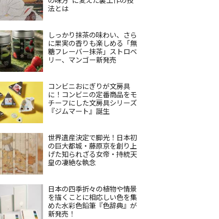
法とは
しっかり抹茶の味わい、さら
に果実の香りも楽しめる「無
糖フレーバー抹茶」ストロベ
リー、マンゴー新発売
コンビニおにぎりが文房具
に！コンビニの定番商品をモ
チーフにした文房具シリーズ
『ジムマート』誕生
世界遺産決定で脚光！日本初
の巨大都城・藤原京を創り上
げた知られざる女帝・持統天
皇の凄絶な執念
日本の四季折々の植物や情景
を描くことに相応しい色を集
めた水彩色鉛筆『色辞典』が
新発売！