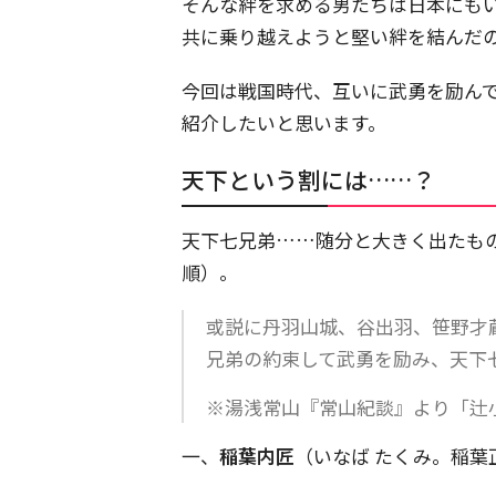
そんな絆を求める男たちは日本にも
共に乗り越えようと堅い絆を結んだ
今回は戦国時代、互いに武勇を励ん
紹介したいと思います。
天下という割には……？
天下七兄弟……随分と大きく出たも
順）。
或説に丹羽山城、谷出羽、笹野才
兄弟の約束して武勇を励み、天下
※湯浅常山『常山紀談』より「辻
一、
稲葉内匠
（いなば たくみ。稲葉