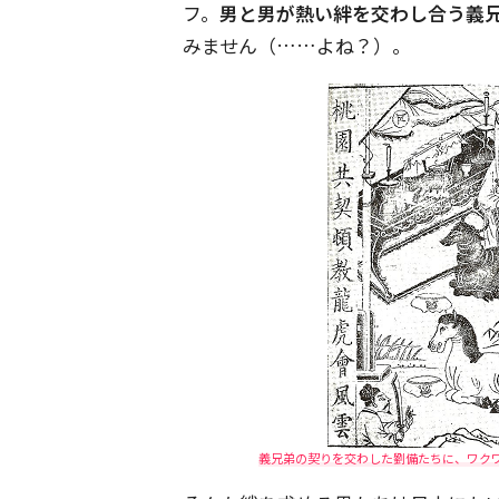
フ。
男と男が熱い絆を交わし合う義
みません（……よね？）。
義兄弟の契りを交わした劉備たちに、ワクワク