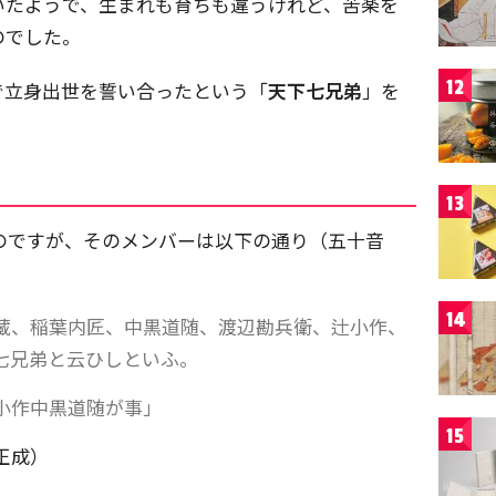
いたようで、生まれも育ちも違うけれど、苦楽を
のでした。
12
で立身出世を誓い合ったという「
天下七兄弟
」を
13
のですが、そのメンバーは以下の通り（五十音
14
蔵、稲葉内匠、中黒道随、渡辺勘兵衛、辻小作、
七兄弟と云ひしといふ。
小作中黒道随が事」
15
正成）