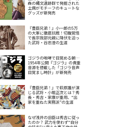
森の縄文遺跡群で発掘された
土偶がモチーフのキュートな
グッズが新発売
『豊臣兄弟！』小一郎の5万
の大軍に徹底抗戦！切腹覚悟
で長宗我部元親に降伏を迫っ
た武将・谷忠澄の生涯
ゴジラの咆哮で目覚める朝…
1954年公開『ゴジラ』の貴重
音源を搭載した「ゴジラ音声
目覚まし時計」が新発売
『豊臣兄弟！』で萩原護が演
じる武将・小堀正次とは？秀
長・秀吉・家康が重用、“出
家を重ねた実務派”の生涯
なぜ浅井の旧臣は秀吉に従っ
たのか？ 武力を使わず“自分
の味方”に変えた裏工作の技