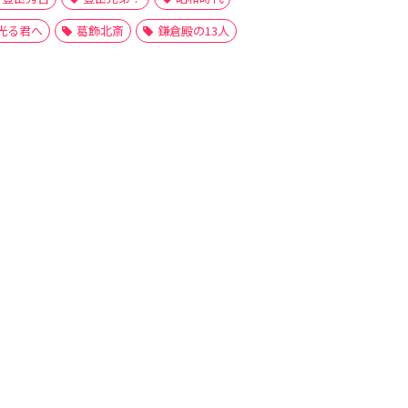
光る君へ
葛飾北斎
鎌倉殿の13人