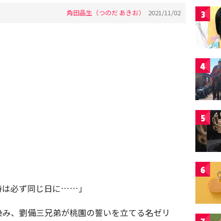
角田晶生（つのだ あきお）
2021/11/02
3
4
5
6
時は必ず同じ日に……」
染み、劉備三兄弟が桃園の誓いを立てる名ゼリ