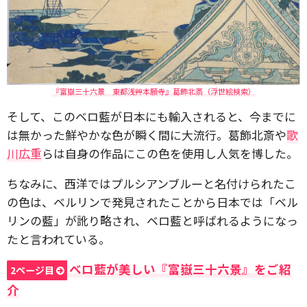
『富嶽三十六景 東都浅艸本願寺』葛飾北斎（浮世絵検索）
そして、このベロ藍が日本にも輸入されると、今までに
は無かった鮮やかな色が瞬く間に大流行。葛飾北斎や
歌
川広重
らは自身の作品にこの色を使用し人気を博した。
ちなみに、西洋ではプルシアンブルーと名付けられたこ
の色は、ベルリンで発見されたことから日本では「ベル
リンの藍」が訛り略され、ベロ藍と呼ばれるようになっ
たと言われている。
ベロ藍が美しい『富嶽三十六景』をご紹
2ページ目
介