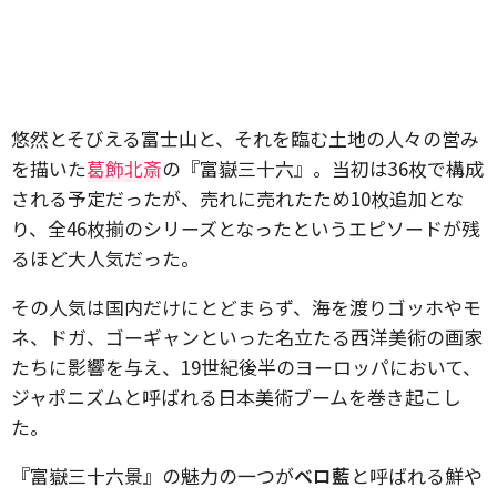
悠然とそびえる富士山と、それを臨む土地の人々の営み
を描いた
葛飾北斎
の『富嶽三十六』。当初は36枚で構成
される予定だったが、売れに売れたため10枚追加とな
り、全46枚揃のシリーズとなったというエピソードが残
るほど大人気だった。
その人気は国内だけにとどまらず、海を渡りゴッホやモ
ネ、ドガ、ゴーギャンといった名立たる西洋美術の画家
たちに影響を与え、19世紀後半のヨーロッパにおいて、
ジャポニズムと呼ばれる日本美術ブームを巻き起こし
た。
『富嶽三十六景』の魅力の一つが
ベロ藍
と呼ばれる鮮や