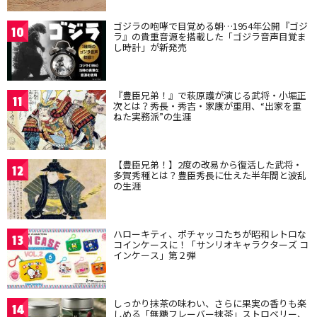
ゴジラの咆哮で目覚める朝…1954年公開『ゴジ
10
ラ』の貴重音源を搭載した「ゴジラ音声目覚ま
し時計」が新発売
『豊臣兄弟！』で萩原護が演じる武将・小堀正
11
次とは？秀長・秀吉・家康が重用、“出家を重
ねた実務派”の生涯
【豊臣兄弟！】2度の改易から復活した武将・
12
多賀秀種とは？豊臣秀長に仕えた半年間と波乱
の生涯
ハローキティ、ポチャッコたちが昭和レトロな
13
コインケースに！「サンリオキャラクターズ コ
インケース」第２弾
しっかり抹茶の味わい、さらに果実の香りも楽
14
しめる「無糖フレーバー抹茶」ストロベリー、