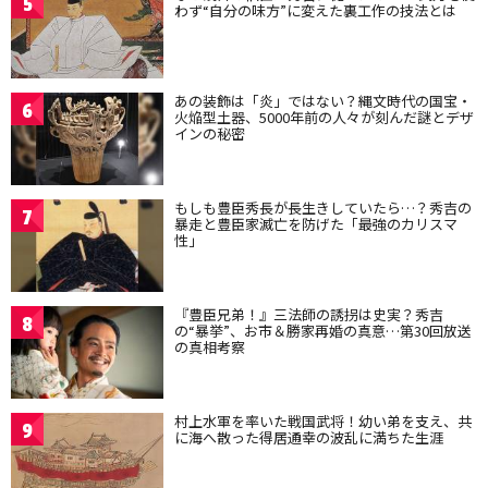
5
わず“自分の味方”に変えた裏工作の技法とは
あの装飾は「炎」ではない？縄文時代の国宝・
6
火焔型土器、5000年前の人々が刻んだ謎とデザ
インの秘密
もしも豊臣秀長が長生きしていたら…？秀吉の
7
暴走と豊臣家滅亡を防げた「最強のカリスマ
性」
『豊臣兄弟！』三法師の誘拐は史実？秀吉
8
の“暴挙”、お市＆勝家再婚の真意…第30回放送
の真相考察
村上水軍を率いた戦国武将！幼い弟を支え、共
9
に海へ散った得居通幸の波乱に満ちた生涯