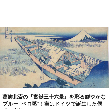
葛飾北斎の『富嶽三十六景』を彩る鮮やかな
ブルー ”ベロ藍”！実はドイツで誕生した偶