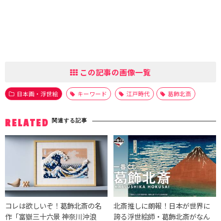
この記事の画像一覧
日本画・浮世絵
キーワード
江戸時代
葛飾北斎
関連する記事
RELATED
コレは欲しいぞ！葛飾北斎の名
北斎推しに朗報！日本が世界に
作「富嶽三十六景 神奈川沖浪
誇る浮世絵師・葛飾北斎がなん