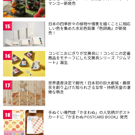
マンゴー新発売
日本の四季折々の植物や情景を描くことに相応
15
しい色を集めた水彩色鉛筆『色辞典』が新発
売！
コンビニおにぎりが文房具に！コンビニの定番
16
商品をモチーフにした文房具シリーズ『ジムマ
ート』誕生
世界遺産決定で脚光！日本初の巨大都城・藤原
17
京を創り上げた知られざる女帝・持統天皇の凄
絶な執念
手ぬぐい専門店「かまわぬ」の人気柄がポスト
18
カードに『かまわぬ POSTCARD BOOK』発売