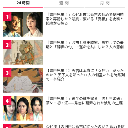
24時間
週 間
月 間
『豊臣兄弟！』なぜお市は秀吉の勧めで柴田勝
1
家と再婚した？悲劇に繋がる「真相」を史料と
伏線から探る
『豊臣兄弟！』お市と柴田勝家、自刃しての最
2
期と「辞世の句」…運命を共にした２人の悲劇
【豊臣兄弟！】秀吉は本当に「女狂い」だった
3
のか？ 天下人を彩った11人の側室たちを時系列
で一挙紹介
『豊臣兄弟！』後半の鍵を握る「浅井三姉妹」
4
茶々・初・江——秀吉に翻弄された波乱の生涯
なぜ浅井の旧臣は秀吉に従ったのか？ 武力を使