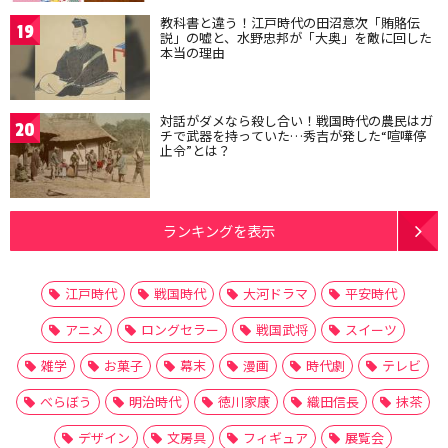
教科書と違う！江戸時代の田沼意次「賄賂伝
19
説」の嘘と、水野忠邦が「大奥」を敵に回した
本当の理由
対話がダメなら殺し合い！戦国時代の農民はガ
20
チで武器を持っていた…秀吉が発した“喧嘩停
止令”とは？
ランキングを表示
江戸時代
戦国時代
大河ドラマ
平安時代
アニメ
ロングセラー
戦国武将
スイーツ
雑学
お菓子
幕末
漫画
時代劇
テレビ
べらぼう
明治時代
徳川家康
織田信長
抹茶
デザイン
文房具
フィギュア
展覧会