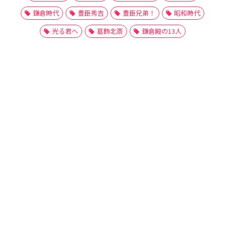
鎌倉時代
豊臣秀吉
豊臣兄弟！
昭和時代
光る君へ
葛飾北斎
鎌倉殿の13人