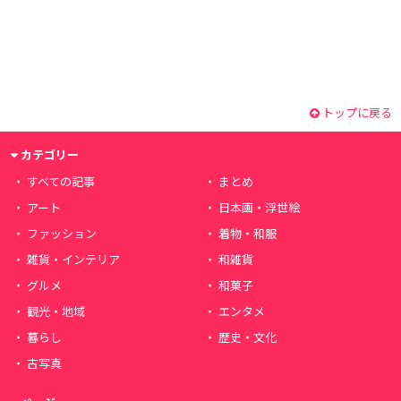
トップに戻る
カテゴリー
すべての記事
まとめ
アート
日本画・浮世絵
ファッション
着物・和服
雑貨・インテリア
和雑貨
グルメ
和菓子
観光・地域
エンタメ
暮らし
歴史・文化
古写真