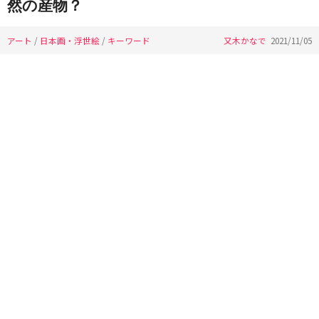
然の産物？
アート
/
日本画・浮世絵
/
キーワード
又木かなで
2021/11/05