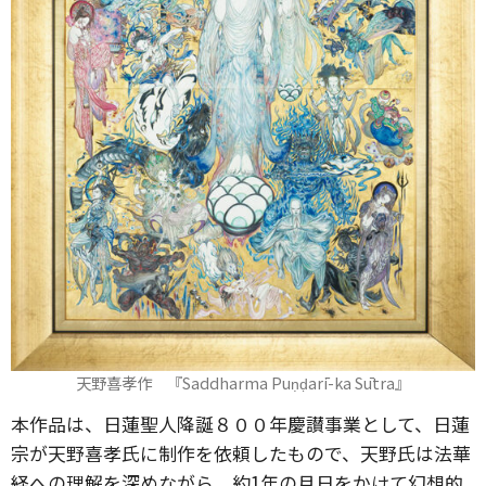
天野喜孝作 『Saddharma Puṇḍarī-ka Sūtra』
本作品は、日蓮聖人降誕８００年慶讃事業として、日蓮
宗が天野喜孝氏に制作を依頼したもので、天野氏は法華
経への理解を深めながら、約1年の月日をかけて幻想的