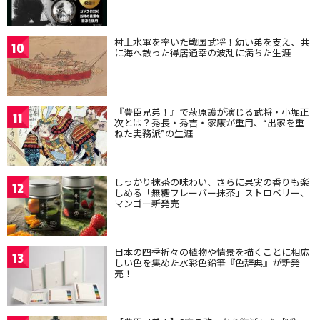
村上水軍を率いた戦国武将！幼い弟を支え、共
10
に海へ散った得居通幸の波乱に満ちた生涯
『豊臣兄弟！』で萩原護が演じる武将・小堀正
11
次とは？秀長・秀吉・家康が重用、“出家を重
ねた実務派”の生涯
しっかり抹茶の味わい、さらに果実の香りも楽
12
しめる「無糖フレーバー抹茶」ストロベリー、
マンゴー新発売
日本の四季折々の植物や情景を描くことに相応
13
しい色を集めた水彩色鉛筆『色辞典』が新発
売！