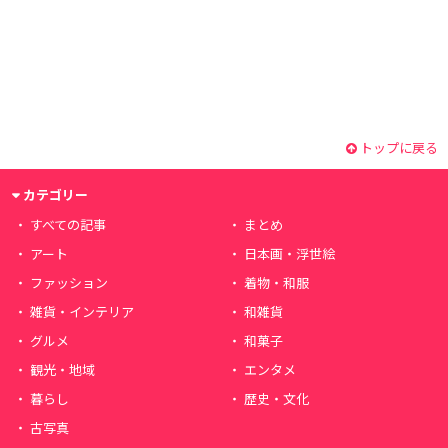
トップに戻る
カテゴリー
すべての記事
まとめ
アート
日本画・浮世絵
ファッション
着物・和服
雑貨・インテリア
和雑貨
グルメ
和菓子
観光・地域
エンタメ
暮らし
歴史・文化
古写真