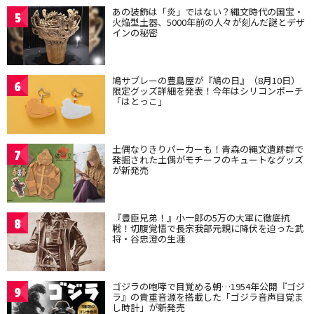
あの装飾は「炎」ではない？縄文時代の国宝・
5
火焔型土器、5000年前の人々が刻んだ謎とデザ
インの秘密
鳩サブレーの豊島屋が『鳩の日』（8月10日）
6
限定グッズ詳細を発表！今年はシリコンポーチ
「はとっこ」
土偶なりきりパーカーも！青森の縄文遺跡群で
7
発掘された土偶がモチーフのキュートなグッズ
が新発売
『豊臣兄弟！』小一郎の5万の大軍に徹底抗
8
戦！切腹覚悟で長宗我部元親に降伏を迫った武
将・谷忠澄の生涯
ゴジラの咆哮で目覚める朝…1954年公開『ゴジ
9
ラ』の貴重音源を搭載した「ゴジラ音声目覚ま
し時計」が新発売