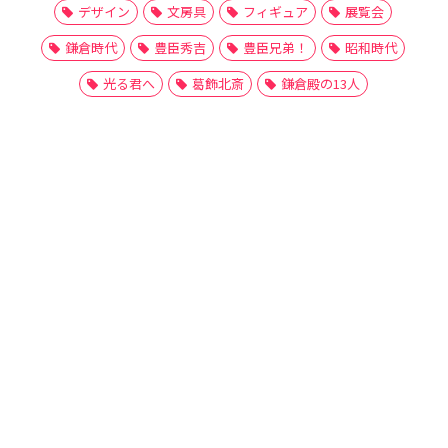
デザイン
文房具
フィギュア
展覧会
鎌倉時代
豊臣秀吉
豊臣兄弟！
昭和時代
光る君へ
葛飾北斎
鎌倉殿の13人