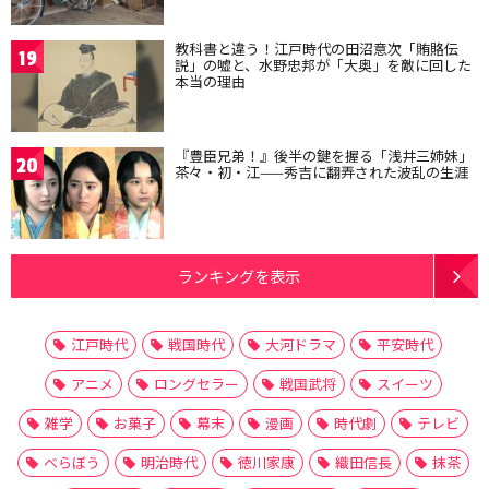
教科書と違う！江戸時代の田沼意次「賄賂伝
19
説」の嘘と、水野忠邦が「大奥」を敵に回した
本当の理由
『豊臣兄弟！』後半の鍵を握る「浅井三姉妹」
20
茶々・初・江——秀吉に翻弄された波乱の生涯
ランキングを表示
江戸時代
戦国時代
大河ドラマ
平安時代
アニメ
ロングセラー
戦国武将
スイーツ
雑学
お菓子
幕末
漫画
時代劇
テレビ
べらぼう
明治時代
徳川家康
織田信長
抹茶