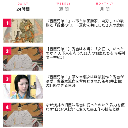
DAILY
WEEKLY
MONTHLY
24時間
週 間
月 間
『豊臣兄弟！』お市と柴田勝家、自刃しての最
1
期と「辞世の句」…運命を共にした２人の悲劇
【豊臣兄弟！】秀吉は本当に「女狂い」だった
2
のか？ 天下人を彩った11人の側室たちを時系列
で一挙紹介
『豊臣兄弟！』茶々＝悪女はほぼ創作？秀吉が
3
溺愛、豊臣家滅亡を背負わされた茶々(井上和)
の壮絶すぎる生涯
なぜ浅井の旧臣は秀吉に従ったのか？ 武力を使
4
わず“自分の味方”に変えた裏工作の技法とは