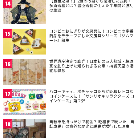
【豊臣兄弟！】2度の改易から復活した武将・
14
多賀秀種とは？豊臣秀長に仕えた半年間と波乱
の生涯
コンビニおにぎりが文房具に！コンビニの定番
15
商品をモチーフにした文房具シリーズ『ジムマ
ート』誕生
世界遺産決定で脚光！日本初の巨大都城・藤原
16
京を創り上げた知られざる女帝・持統天皇の凄
絶な執念
ハローキティ、ポチャッコたちが昭和レトロな
17
コインケースに！「サンリオキャラクターズ コ
インケース」第２弾
自転車を持つだけで税金？ 昭和まで続いた「自
18
転車税」の意外な歴史と脱税が横行した理由