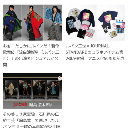
おぉ！たしかにルパンだ！新作
ルパン三世×JOURNAL
歌舞伎『流白浪燦星（ルパン三
STANDARDのコラボアイテム第
世）』の出演者ビジュアルが公
2弾が登場！アニメ化50周年記念
開
その美しさ家宝級！石川県の伝
統工芸「輪島塗」で再現したル
パン三世 一味の本蒔絵が受注販