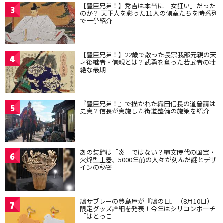
【豊臣兄弟！】秀吉は本当に「女狂い」だった
3
のか？ 天下人を彩った11人の側室たちを時系列
で一挙紹介
【豊臣兄弟！】22歳で散った長宗我部元親の天
4
才後継者・信親とは？武勇を奮った若武者の壮
絶な最期
『豊臣兄弟！』で描かれた織田信長の道普請は
5
史実？信長が実施した街道整備の施策を紹介
あの装飾は「炎」ではない？縄文時代の国宝・
6
火焔型土器、5000年前の人々が刻んだ謎とデザ
インの秘密
鳩サブレーの豊島屋が『鳩の日』（8月10日）
7
限定グッズ詳細を発表！今年はシリコンポーチ
「はとっこ」