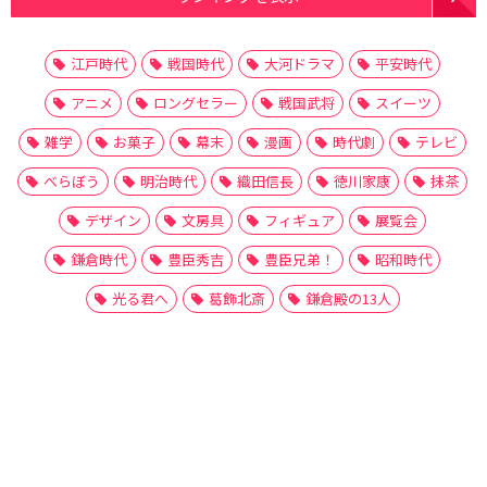
江戸時代
戦国時代
大河ドラマ
平安時代
アニメ
ロングセラー
戦国武将
スイーツ
雑学
お菓子
幕末
漫画
時代劇
テレビ
べらぼう
明治時代
織田信長
徳川家康
抹茶
デザイン
文房具
フィギュア
展覧会
鎌倉時代
豊臣秀吉
豊臣兄弟！
昭和時代
光る君へ
葛飾北斎
鎌倉殿の13人