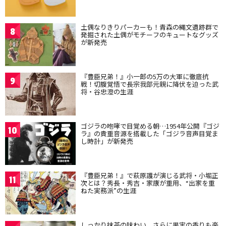
土偶なりきりパーカーも！青森の縄文遺跡群で
8
発掘された土偶がモチーフのキュートなグッズ
が新発売
『豊臣兄弟！』小一郎の5万の大軍に徹底抗
9
戦！切腹覚悟で長宗我部元親に降伏を迫った武
将・谷忠澄の生涯
ゴジラの咆哮で目覚める朝…1954年公開『ゴジ
10
ラ』の貴重音源を搭載した「ゴジラ音声目覚ま
し時計」が新発売
『豊臣兄弟！』で萩原護が演じる武将・小堀正
11
次とは？秀長・秀吉・家康が重用、“出家を重
ねた実務派”の生涯
しっかり抹茶の味わい、さらに果実の香りも楽