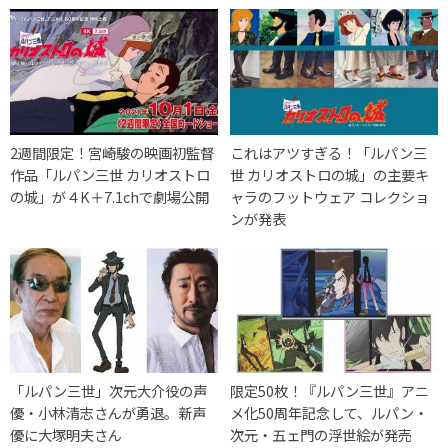
2週間限定！宮崎駿の映画初監督
これはアツすぎる！「ルパン三
作品「ルパン三世 カリオストロ
世 カリオストロの城」の主要キ
の城」が４K＋7.1chで劇場公開
ャラのフットウェア コレクショ
ンが発表
「ルパン三世」次元大介役の声
限定50枚！『ルパン三世』アニ
優・小林清志さんが勇退。新声
メ化50周年記念して、ルパン・
優に大塚明夫さん
次元・五ェ門の浮世絵が発売