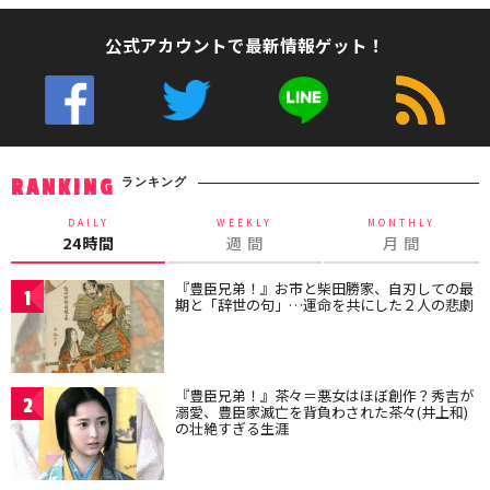
公式アカウントで最新情報ゲット！
ランキング
RANKING
DAILY
WEEKLY
MONTHLY
24時間
週 間
月 間
『豊臣兄弟！』お市と柴田勝家、自刃しての最
1
期と「辞世の句」…運命を共にした２人の悲劇
『豊臣兄弟！』茶々＝悪女はほぼ創作？秀吉が
2
溺愛、豊臣家滅亡を背負わされた茶々(井上和)
の壮絶すぎる生涯