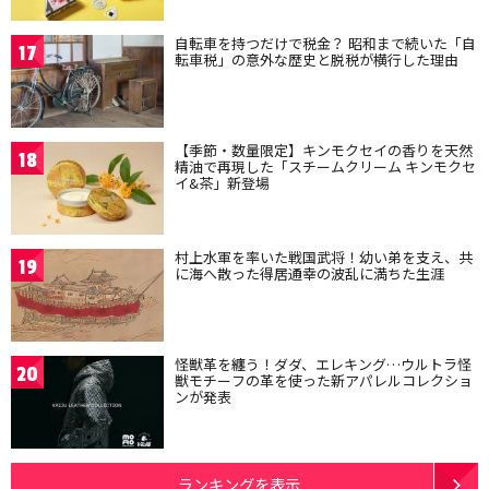
自転車を持つだけで税金？ 昭和まで続いた「自
17
転車税」の意外な歴史と脱税が横行した理由
【季節・数量限定】キンモクセイの香りを天然
18
精油で再現した「スチームクリーム キンモクセ
イ&茶」新登場
村上水軍を率いた戦国武将！幼い弟を支え、共
19
に海へ散った得居通幸の波乱に満ちた生涯
怪獣革を纏う！ダダ、エレキング…ウルトラ怪
20
獣モチーフの革を使った新アパレルコレクショ
ンが発表
ランキングを表示