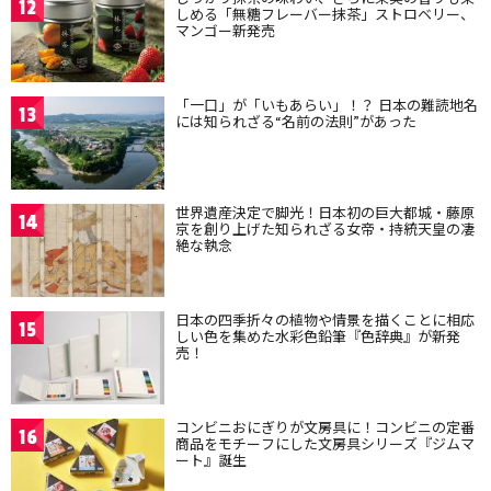
12
しめる「無糖フレーバー抹茶」ストロベリー、
マンゴー新発売
「一口」が「いもあらい」！？ 日本の難読地名
13
には知られざる“名前の法則”があった
世界遺産決定で脚光！日本初の巨大都城・藤原
14
京を創り上げた知られざる女帝・持統天皇の凄
絶な執念
日本の四季折々の植物や情景を描くことに相応
15
しい色を集めた水彩色鉛筆『色辞典』が新発
売！
コンビニおにぎりが文房具に！コンビニの定番
16
商品をモチーフにした文房具シリーズ『ジムマ
ート』誕生