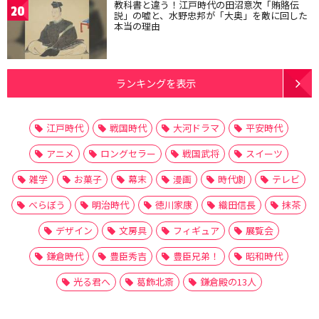
教科書と違う！江戸時代の田沼意次「賄賂伝
20
説」の嘘と、水野忠邦が「大奥」を敵に回した
本当の理由
ランキングを表示
江戸時代
戦国時代
大河ドラマ
平安時代
アニメ
ロングセラー
戦国武将
スイーツ
雑学
お菓子
幕末
漫画
時代劇
テレビ
べらぼう
明治時代
徳川家康
織田信長
抹茶
デザイン
文房具
フィギュア
展覧会
鎌倉時代
豊臣秀吉
豊臣兄弟！
昭和時代
光る君へ
葛飾北斎
鎌倉殿の13人