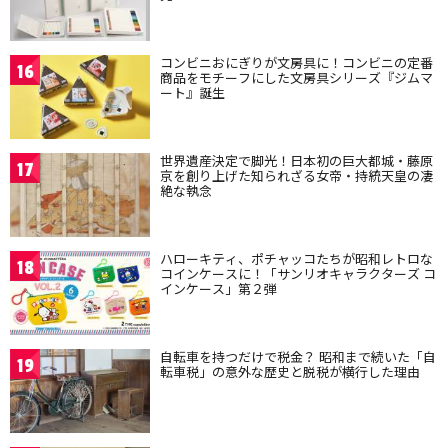
コンビニおにぎりが文房具に！コンビニの定番
16
商品をモチーフにした文房具シリーズ『ジムマ
ート』誕生
世界遺産決定で脚光！日本初の巨大都城・藤原
17
京を創り上げた知られざる女帝・持統天皇の凄
絶な執念
ハローキティ、ポチャッコたちが昭和レトロな
18
コインケースに！「サンリオキャラクターズ コ
インケース」第２弾
自転車を持つだけで税金？ 昭和まで続いた「自
19
転車税」の意外な歴史と脱税が横行した理由