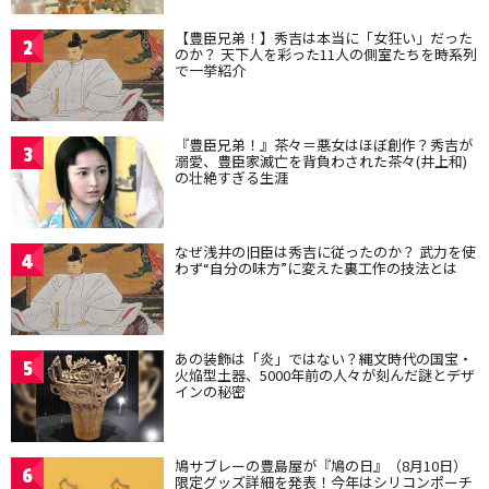
【豊臣兄弟！】秀吉は本当に「女狂い」だった
2
のか？ 天下人を彩った11人の側室たちを時系列
で一挙紹介
『豊臣兄弟！』茶々＝悪女はほぼ創作？秀吉が
3
溺愛、豊臣家滅亡を背負わされた茶々(井上和)
の壮絶すぎる生涯
なぜ浅井の旧臣は秀吉に従ったのか？ 武力を使
4
わず“自分の味方”に変えた裏工作の技法とは
あの装飾は「炎」ではない？縄文時代の国宝・
5
火焔型土器、5000年前の人々が刻んだ謎とデザ
インの秘密
鳩サブレーの豊島屋が『鳩の日』（8月10日）
6
限定グッズ詳細を発表！今年はシリコンポーチ