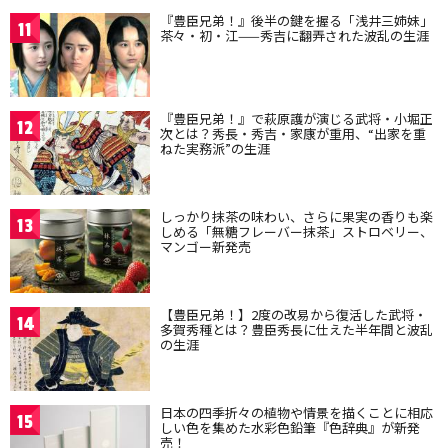
『豊臣兄弟！』後半の鍵を握る「浅井三姉妹」
11
茶々・初・江——秀吉に翻弄された波乱の生涯
『豊臣兄弟！』で萩原護が演じる武将・小堀正
12
次とは？秀長・秀吉・家康が重用、“出家を重
ねた実務派”の生涯
しっかり抹茶の味わい、さらに果実の香りも楽
13
しめる「無糖フレーバー抹茶」ストロベリー、
マンゴー新発売
【豊臣兄弟！】2度の改易から復活した武将・
14
多賀秀種とは？豊臣秀長に仕えた半年間と波乱
の生涯
日本の四季折々の植物や情景を描くことに相応
15
しい色を集めた水彩色鉛筆『色辞典』が新発
売！