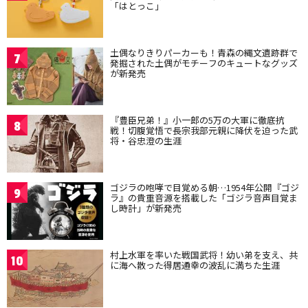
「はとっこ」
土偶なりきりパーカーも！青森の縄文遺跡群で
7
発掘された土偶がモチーフのキュートなグッズ
が新発売
『豊臣兄弟！』小一郎の5万の大軍に徹底抗
8
戦！切腹覚悟で長宗我部元親に降伏を迫った武
将・谷忠澄の生涯
ゴジラの咆哮で目覚める朝…1954年公開『ゴジ
9
ラ』の貴重音源を搭載した「ゴジラ音声目覚ま
し時計」が新発売
村上水軍を率いた戦国武将！幼い弟を支え、共
10
に海へ散った得居通幸の波乱に満ちた生涯