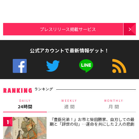
プレスリリース掲載サービス
公式アカウントで最新情報ゲット！
ランキング
RANKING
DAILY
WEEKLY
MONTHLY
24時間
週 間
月 間
『豊臣兄弟！』お市と柴田勝家、自刃しての最
1
期と「辞世の句」…運命を共にした２人の悲劇