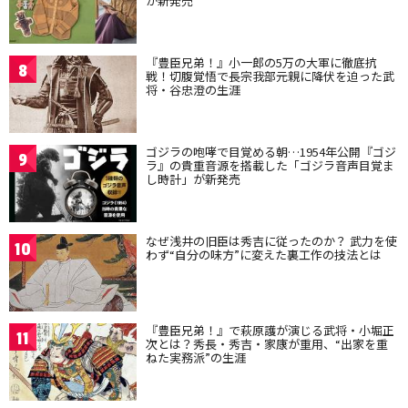
が新発売
『豊臣兄弟！』小一郎の5万の大軍に徹底抗
8
戦！切腹覚悟で長宗我部元親に降伏を迫った武
将・谷忠澄の生涯
ゴジラの咆哮で目覚める朝…1954年公開『ゴジ
9
ラ』の貴重音源を搭載した「ゴジラ音声目覚ま
し時計」が新発売
なぜ浅井の旧臣は秀吉に従ったのか？ 武力を使
10
わず“自分の味方”に変えた裏工作の技法とは
『豊臣兄弟！』で萩原護が演じる武将・小堀正
11
次とは？秀長・秀吉・家康が重用、“出家を重
ねた実務派”の生涯