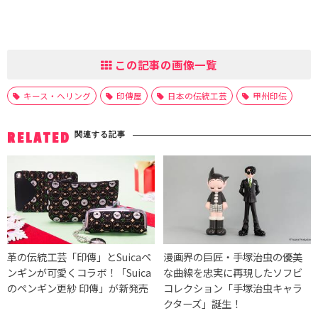
この記事の画像一覧
キース・ヘリング
印傳屋
日本の伝統工芸
甲州印伝
関連する記事
RELATED
革の伝統工芸「印傳」とSuicaペ
漫画界の巨匠・手塚治虫の優美
ンギンが可愛くコラボ！「Suica
な曲線を忠実に再現したソフビ
のペンギン更紗 印傳」が新発売
コレクション「手塚治虫キャラ
クターズ」誕生！