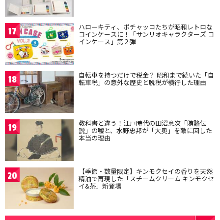
ハローキティ、ポチャッコたちが昭和レトロな
17
コインケースに！「サンリオキャラクターズ コ
インケース」第２弾
自転車を持つだけで税金？ 昭和まで続いた「自
18
転車税」の意外な歴史と脱税が横行した理由
教科書と違う！江戸時代の田沼意次「賄賂伝
19
説」の嘘と、水野忠邦が「大奥」を敵に回した
本当の理由
【季節・数量限定】キンモクセイの香りを天然
20
精油で再現した「スチームクリーム キンモクセ
イ&茶」新登場