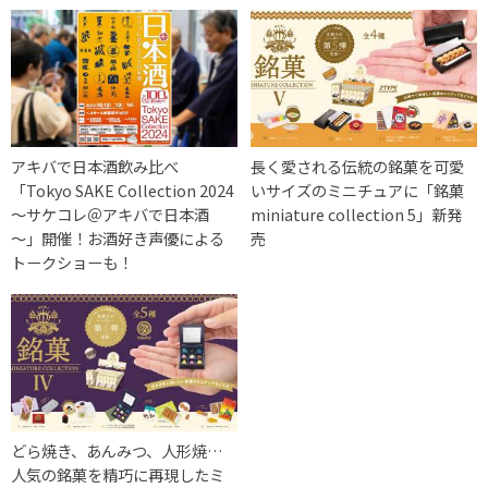
アキバで日本酒飲み比べ
長く愛される伝統の銘菓を可愛
「Tokyo SAKE Collection 2024
いサイズのミニチュアに「銘菓
～サケコレ＠アキバで日本酒
miniature collection 5」新発
～」開催！お酒好き声優による
売
トークショーも！
どら焼き、あんみつ、人形焼…
人気の銘菓を精巧に再現したミ