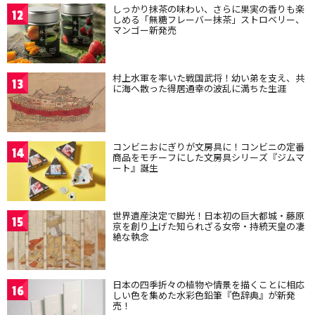
しっかり抹茶の味わい、さらに果実の香りも楽
12
しめる「無糖フレーバー抹茶」ストロベリー、
マンゴー新発売
村上水軍を率いた戦国武将！幼い弟を支え、共
13
に海へ散った得居通幸の波乱に満ちた生涯
コンビニおにぎりが文房具に！コンビニの定番
14
商品をモチーフにした文房具シリーズ『ジムマ
ート』誕生
世界遺産決定で脚光！日本初の巨大都城・藤原
15
京を創り上げた知られざる女帝・持統天皇の凄
絶な執念
日本の四季折々の植物や情景を描くことに相応
16
しい色を集めた水彩色鉛筆『色辞典』が新発
売！