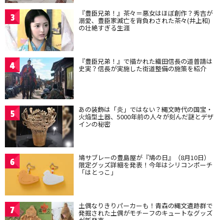
『豊臣兄弟！』茶々＝悪女はほぼ創作？秀吉が
3
溺愛、豊臣家滅亡を背負わされた茶々(井上和)
の壮絶すぎる生涯
『豊臣兄弟！』で描かれた織田信長の道普請は
4
史実？信長が実施した街道整備の施策を紹介
あの装飾は「炎」ではない？縄文時代の国宝・
5
火焔型土器、5000年前の人々が刻んだ謎とデザ
インの秘密
鳩サブレーの豊島屋が『鳩の日』（8月10日）
6
限定グッズ詳細を発表！今年はシリコンポーチ
「はとっこ」
土偶なりきりパーカーも！青森の縄文遺跡群で
7
発掘された土偶がモチーフのキュートなグッズ