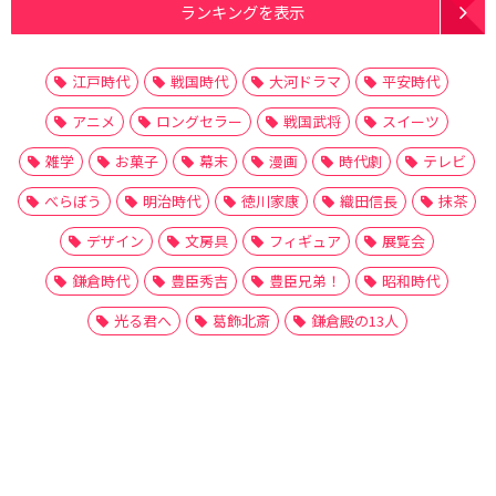
ランキングを表示
江戸時代
戦国時代
大河ドラマ
平安時代
アニメ
ロングセラー
戦国武将
スイーツ
雑学
お菓子
幕末
漫画
時代劇
テレビ
べらぼう
明治時代
徳川家康
織田信長
抹茶
デザイン
文房具
フィギュア
展覧会
鎌倉時代
豊臣秀吉
豊臣兄弟！
昭和時代
光る君へ
葛飾北斎
鎌倉殿の13人