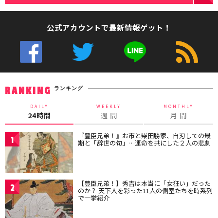
公式アカウントで最新情報ゲット！
ランキング
RANKING
DAILY
WEEKLY
MONTHLY
24時間
週 間
月 間
『豊臣兄弟！』お市と柴田勝家、自刃しての最
1
期と「辞世の句」…運命を共にした２人の悲劇
【豊臣兄弟！】秀吉は本当に「女狂い」だった
2
のか？ 天下人を彩った11人の側室たちを時系列
で一挙紹介