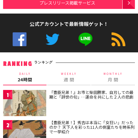
プレスリリース掲載サービス
公式アカウントで最新情報ゲット！
ランキング
RANKING
DAILY
WEEKLY
MONTHLY
24時間
週 間
月 間
『豊臣兄弟！』お市と柴田勝家、自刃しての最
1
期と「辞世の句」…運命を共にした２人の悲劇
【豊臣兄弟！】秀吉は本当に「女狂い」だった
2
のか？ 天下人を彩った11人の側室たちを時系列
で一挙紹介