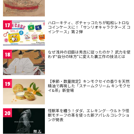
ハローキティ、ポチャッコたちが昭和レトロな
17
コインケースに！「サンリオキャラクターズ コ
インケース」第２弾
なぜ浅井の旧臣は秀吉に従ったのか？ 武力を使
18
わず“自分の味方”に変えた裏工作の技法とは
【季節・数量限定】キンモクセイの香りを天然
19
精油で再現した「スチームクリーム キンモクセ
イ&茶」新登場
怪獣革を纏う！ダダ、エレキング…ウルトラ怪
20
獣モチーフの革を使った新アパレルコレクショ
ンが発表