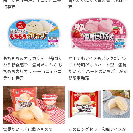
餅』が再発売決定！コンビニ先
雪見だいふく×喜久福」が新発
行発売
売
もちもち＆カリカリを一緒に味
オモチもアイスもピンクだよ♡
わう新食感♡「雪見だいふく も
この時期だけのハート型「雪見
ちもちカリカリ ～チョコinバニ
だいふく ハートのいちご」が期
ラ～」発売
間限定発売
雪見だいふくは飲みもので
あのロングセラー和風アイスが