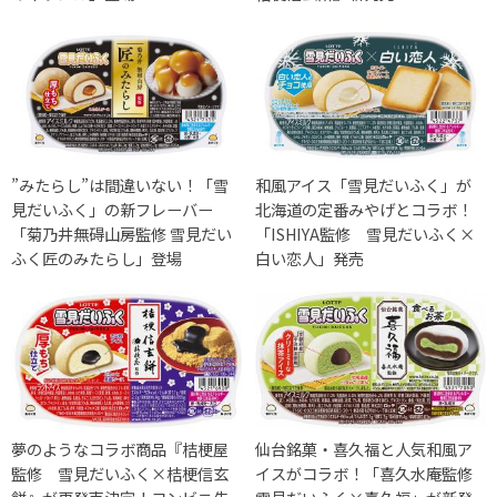
”みたらし”は間違いない！「雪
和風アイス「雪見だいふく」が
見だいふく」の新フレーバー
北海道の定番みやげとコラボ！
「菊乃井無碍山房監修 雪見だい
「ISHIYA監修 雪見だいふく×
ふく匠のみたらし」登場
白い恋人」発売
夢のようなコラボ商品『桔梗屋
仙台銘菓・喜久福と人気和風ア
監修 雪見だいふく×桔梗信玄
イスがコラボ！「喜久水庵監修