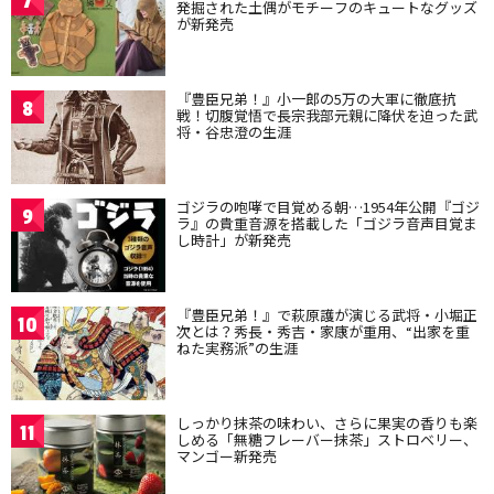
7
発掘された土偶がモチーフのキュートなグッズ
が新発売
『豊臣兄弟！』小一郎の5万の大軍に徹底抗
8
戦！切腹覚悟で長宗我部元親に降伏を迫った武
将・谷忠澄の生涯
ゴジラの咆哮で目覚める朝…1954年公開『ゴジ
9
ラ』の貴重音源を搭載した「ゴジラ音声目覚ま
し時計」が新発売
『豊臣兄弟！』で萩原護が演じる武将・小堀正
10
次とは？秀長・秀吉・家康が重用、“出家を重
ねた実務派”の生涯
しっかり抹茶の味わい、さらに果実の香りも楽
11
しめる「無糖フレーバー抹茶」ストロベリー、
マンゴー新発売