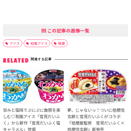
この記事の画像一覧
アイス
和風アイス
銘菓
関連する記事
RELATED
甘みと塩味でぷにぷに食感を楽
夢、じゃないっ！ついに桔梗信
しむ♡和風アイス「雪見だいふ
玄餅と雪見だいふくがコラボ
く」から新作「雪見だいふく塩
『桔梗屋監修 雪見だいふく×
キャラメル」登場
桔梗信玄餅』新発売