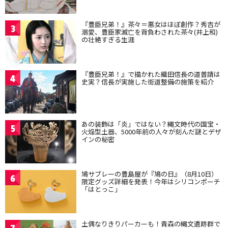
『豊臣兄弟！』茶々＝悪女はほぼ創作？秀吉が
3
溺愛、豊臣家滅亡を背負わされた茶々(井上和)
の壮絶すぎる生涯
『豊臣兄弟！』で描かれた織田信長の道普請は
4
史実？信長が実施した街道整備の施策を紹介
あの装飾は「炎」ではない？縄文時代の国宝・
5
火焔型土器、5000年前の人々が刻んだ謎とデザ
インの秘密
鳩サブレーの豊島屋が『鳩の日』（8月10日）
6
限定グッズ詳細を発表！今年はシリコンポーチ
「はとっこ」
土偶なりきりパーカーも！青森の縄文遺跡群で