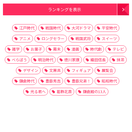
ランキングを表示
江戸時代
戦国時代
大河ドラマ
平安時代
アニメ
ロングセラー
戦国武将
スイーツ
雑学
お菓子
幕末
漫画
時代劇
テレビ
べらぼう
明治時代
徳川家康
織田信長
抹茶
デザイン
文房具
フィギュア
展覧会
鎌倉時代
豊臣秀吉
豊臣兄弟！
昭和時代
光る君へ
葛飾北斎
鎌倉殿の13人