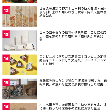
世界遺産決定で脚光！日本初の巨大都城・藤原
12
京を創り上げた知られざる女帝・持統天皇の凄
絶な執念
日本の四季折々の植物や情景を描くことに相応
13
しい色を集めた水彩色鉛筆『色辞典』が新発
売！
コンビニおにぎりが文房具に！コンビニの定番
14
商品をモチーフにした文房具シリーズ『ジムマ
ート』誕生
自転車を持つだけで税金？ 昭和まで続いた「自
15
転車税」の意外な歴史と脱税が横行した理由
村上水軍を率いた戦国武将！幼い弟を支え、共
16
に海へ散った得居通幸の波乱に満ちた生涯