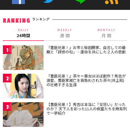
ランキング
RANKING
DAILY
WEEKLY
MONTHLY
24時間
週 間
月 間
『豊臣兄弟！』お市と柴田勝家、自刃しての最
1
期と「辞世の句」…運命を共にした２人の悲劇
『豊臣兄弟！』茶々＝悪女はほぼ創作？秀吉が
2
溺愛、豊臣家滅亡を背負わされた茶々(井上和)
の壮絶すぎる生涯
【豊臣兄弟！】秀吉は本当に「女狂い」だった
3
のか？ 天下人を彩った11人の側室たちを時系列
で一挙紹介