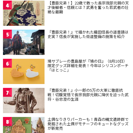
【豊臣兄弟！】22歳で散った長宗我部元親の天
4
才後継者・信親とは？武勇を奮った若武者の壮
絶な最期
『豊臣兄弟！』で描かれた織田信長の道普請は
5
史実？信長が実施した街道整備の施策を紹介
鳩サブレーの豊島屋が『鳩の日』（8月10日）
6
限定グッズ詳細を発表！今年はシリコンポーチ
「はとっこ」
『豊臣兄弟！』小一郎の5万の大軍に徹底抗
7
戦！切腹覚悟で長宗我部元親に降伏を迫った武
将・谷忠澄の生涯
土偶なりきりパーカーも！青森の縄文遺跡群で
8
発掘された土偶がモチーフのキュートなグッズ
が新発売