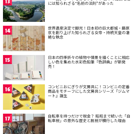
13
には知られざる“名前の法則”があった
世界遺産決定で脚光！日本初の巨大都城・藤原
14
京を創り上げた知られざる女帝・持統天皇の凄
絶な執念
日本の四季折々の植物や情景を描くことに相応
15
しい色を集めた水彩色鉛筆『色辞典』が新発
売！
コンビニおにぎりが文房具に！コンビニの定番
16
商品をモチーフにした文房具シリーズ『ジムマ
ート』誕生
自転車を持つだけで税金？ 昭和まで続いた「自
17
転車税」の意外な歴史と脱税が横行した理由