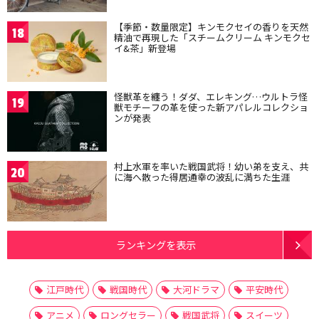
【季節・数量限定】キンモクセイの香りを天然
18
精油で再現した「スチームクリーム キンモクセ
イ&茶」新登場
怪獣革を纏う！ダダ、エレキング…ウルトラ怪
19
獣モチーフの革を使った新アパレルコレクショ
ンが発表
村上水軍を率いた戦国武将！幼い弟を支え、共
20
に海へ散った得居通幸の波乱に満ちた生涯
ランキングを表示
江戸時代
戦国時代
大河ドラマ
平安時代
アニメ
ロングセラー
戦国武将
スイーツ