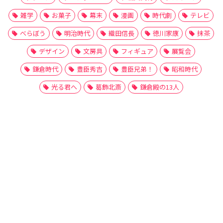
雑学
お菓子
幕末
漫画
時代劇
テレビ
べらぼう
明治時代
織田信長
徳川家康
抹茶
デザイン
文房具
フィギュア
展覧会
鎌倉時代
豊臣秀吉
豊臣兄弟！
昭和時代
光る君へ
葛飾北斎
鎌倉殿の13人