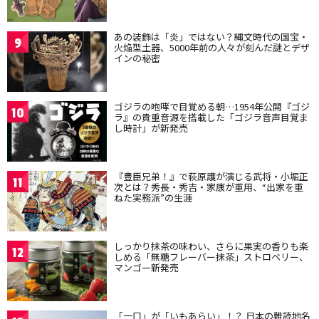
あの装飾は「炎」ではない？縄文時代の国宝・
9
火焔型土器、5000年前の人々が刻んだ謎とデザ
インの秘密
ゴジラの咆哮で目覚める朝…1954年公開『ゴジ
10
ラ』の貴重音源を搭載した「ゴジラ音声目覚ま
し時計」が新発売
『豊臣兄弟！』で萩原護が演じる武将・小堀正
11
次とは？秀長・秀吉・家康が重用、“出家を重
ねた実務派”の生涯
しっかり抹茶の味わい、さらに果実の香りも楽
12
しめる「無糖フレーバー抹茶」ストロベリー、
マンゴー新発売
「一口」が「いもあらい」！？ 日本の難読地名