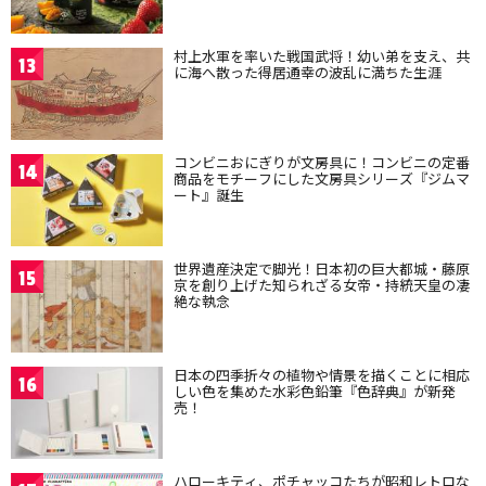
村上水軍を率いた戦国武将！幼い弟を支え、共
13
に海へ散った得居通幸の波乱に満ちた生涯
コンビニおにぎりが文房具に！コンビニの定番
14
商品をモチーフにした文房具シリーズ『ジムマ
ート』誕生
世界遺産決定で脚光！日本初の巨大都城・藤原
15
京を創り上げた知られざる女帝・持統天皇の凄
絶な執念
日本の四季折々の植物や情景を描くことに相応
16
しい色を集めた水彩色鉛筆『色辞典』が新発
売！
ハローキティ、ポチャッコたちが昭和レトロな