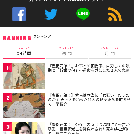
ランキング
RANKING
DAILY
WEEKLY
MONTHLY
24時間
週 間
月 間
『豊臣兄弟！』お市と柴田勝家、自刃しての最
1
期と「辞世の句」…運命を共にした２人の悲劇
【豊臣兄弟！】秀吉は本当に「女狂い」だった
2
のか？ 天下人を彩った11人の側室たちを時系列
で一挙紹介
『豊臣兄弟！』茶々＝悪女はほぼ創作？秀吉が
3
溺愛、豊臣家滅亡を背負わされた茶々(井上和)
の壮絶すぎる生涯