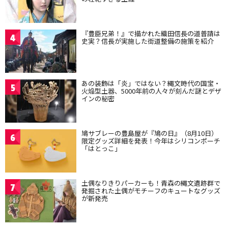
『豊臣兄弟！』で描かれた織田信長の道普請は
4
史実？信長が実施した街道整備の施策を紹介
あの装飾は「炎」ではない？縄文時代の国宝・
5
火焔型土器、5000年前の人々が刻んだ謎とデザ
インの秘密
鳩サブレーの豊島屋が『鳩の日』（8月10日）
6
限定グッズ詳細を発表！今年はシリコンポーチ
「はとっこ」
土偶なりきりパーカーも！青森の縄文遺跡群で
7
発掘された土偶がモチーフのキュートなグッズ
が新発売