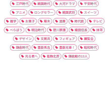
江戸時代
戦国時代
大河ドラマ
平安時代
アニメ
ロングセラー
戦国武将
スイーツ
雑学
お菓子
幕末
漫画
時代劇
テレビ
べらぼう
明治時代
徳川家康
織田信長
抹茶
デザイン
文房具
フィギュア
展覧会
鎌倉時代
豊臣秀吉
豊臣兄弟！
昭和時代
光る君へ
葛飾北斎
鎌倉殿の13人