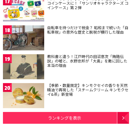
17
コインケースに！「サンリオキャラクターズ コ
インケース」第２弾
自転車を持つだけで税金？ 昭和まで続いた「自
18
転車税」の意外な歴史と脱税が横行した理由
教科書と違う！江戸時代の田沼意次「賄賂伝
19
説」の嘘と、水野忠邦が「大奥」を敵に回した
本当の理由
【季節・数量限定】キンモクセイの香りを天然
20
精油で再現した「スチームクリーム キンモクセ
イ&茶」新登場
ランキングを表示