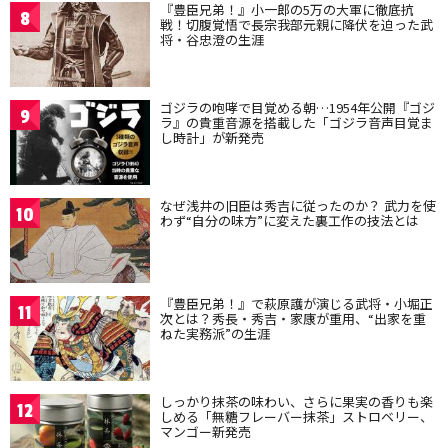
『豊臣兄弟！』小一郎の5万の大軍に徹底抗
8
戦！切腹覚悟で長宗我部元親に降伏を迫った武
将・谷忠澄の生涯
ゴジラの咆哮で目覚める朝…1954年公開『ゴジ
9
ラ』の貴重音源を搭載した「ゴジラ音声目覚ま
し時計」が新発売
なぜ浅井の旧臣は秀吉に従ったのか？ 武力を使
10
わず“自分の味方”に変えた裏工作の技法とは
『豊臣兄弟！』で萩原護が演じる武将・小堀正
11
次とは？秀長・秀吉・家康が重用、“出家を重
ねた実務派”の生涯
しっかり抹茶の味わい、さらに果実の香りも楽
12
しめる「無糖フレーバー抹茶」ストロベリー、
マンゴー新発売