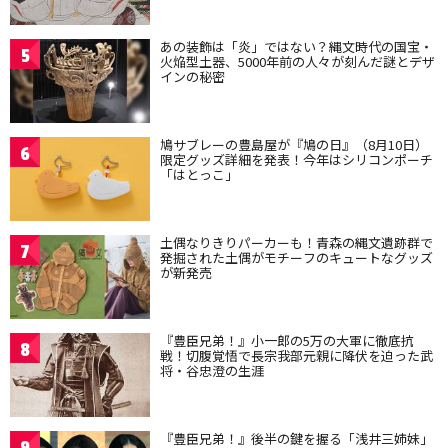
あの装飾は「炎」ではない？縄文時代の国宝・
5
火焔型土器、5000年前の人々が刻んだ謎とデザ
インの秘密
鳩サブレーの豊島屋が『鳩の日』（8月10日）
6
限定グッズ詳細を発表！今年はシリコンポーチ
「はとっこ」
土偶なりきりパーカーも！青森の縄文遺跡群で
7
発掘された土偶がモチーフのキュートなグッズ
が新発売
『豊臣兄弟！』小一郎の5万の大軍に徹底抗
8
戦！切腹覚悟で長宗我部元親に降伏を迫った武
将・谷忠澄の生涯
『豊臣兄弟！』後半の鍵を握る「浅井三姉妹」
9