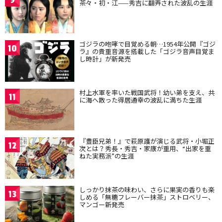
茶々・初・江——秀吉に翻弄された波乱の生涯
ゴジラの咆哮で目覚める朝…1954年公開『ゴジ
10
ラ』の貴重音源を搭載した「ゴジラ音声目覚ま
し時計」が新発売
村上水軍を率いた戦国武将！幼い弟を支え、共
11
に海へ散った得居通幸の波乱に満ちた生涯
『豊臣兄弟！』で萩原護が演じる武将・小堀正
12
次とは？秀長・秀吉・家康が重用、“出家を重
ねた実務派”の生涯
しっかり抹茶の味わい、さらに果実の香りも楽
13
しめる「無糖フレーバー抹茶」ストロベリー、
マンゴー新発売