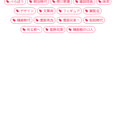
べらぼう
明治時代
徳川家康
織田信長
抹茶
デザイン
文房具
フィギュア
展覧会
鎌倉時代
豊臣秀吉
豊臣兄弟！
昭和時代
光る君へ
葛飾北斎
鎌倉殿の13人