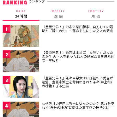
ランキング
RANKING
DAILY
WEEKLY
MONTHLY
24時間
週 間
月 間
『豊臣兄弟！』お市と柴田勝家、自刃しての最
1
期と「辞世の句」…運命を共にした２人の悲劇
【豊臣兄弟！】秀吉は本当に「女狂い」だった
2
のか？ 天下人を彩った11人の側室たちを時系列
で一挙紹介
『豊臣兄弟！』茶々＝悪女はほぼ創作？秀吉が
3
溺愛、豊臣家滅亡を背負わされた茶々(井上和)
の壮絶すぎる生涯
なぜ浅井の旧臣は秀吉に従ったのか？ 武力を使
4
わず“自分の味方”に変えた裏工作の技法とは