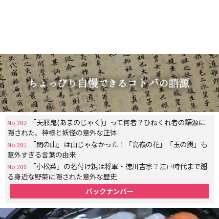
「天邪鬼(あまのじゃく)」って何者？ひねくれ者の語源に
No.202
隠された、神様と妖怪の意外な正体
「関の山」は山じゃなかった！「高嶺の花」「玉の輿」も
No.201
意外すぎる言葉の由来
「小松菜」の名付け親は将軍・徳川吉宗？江戸時代まで遡
No.200
る身近な野菜に隠された意外な歴史
バックナンバー