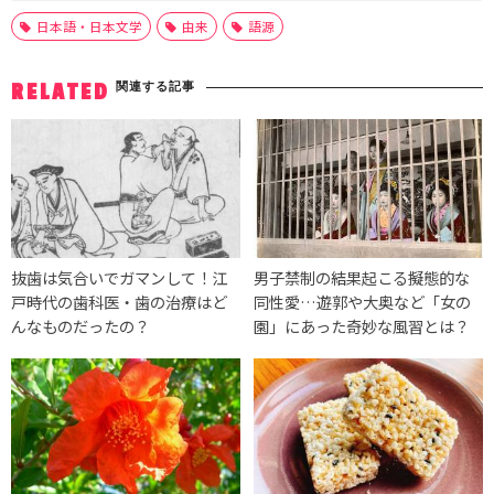
日本語・日本文学
由来
語源
関連する記事
RELATED
抜歯は気合いでガマンして！江
男子禁制の結果起こる擬態的な
戸時代の歯科医・歯の治療はど
同性愛…遊郭や大奥など「女の
んなものだったの？
園」にあった奇妙な風習とは？