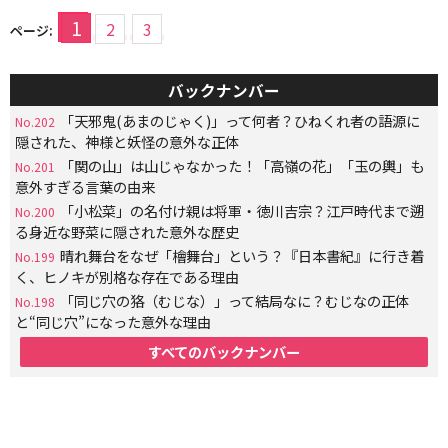
1
2
3
ページ:
バックナンバー
「天邪鬼(あまのじゃく)」って何者？ひねくれ者の語源に
No.202
隠された、神様と妖怪の意外な正体
「関の山」は山じゃなかった！「高嶺の花」「玉の輿」も
No.201
意外すぎる言葉の由来
「小松菜」の名付け親は将軍・徳川吉宗？江戸時代まで遡
No.200
る身近な野菜に隠された意外な歴史
晴れ舞台をなぜ「檜舞台」という？『日本書紀』に行き着
No.199
く、ヒノキが別格な存在である理由
「同じ穴の狢（むじな）」って結局なに？むじなの正体
No.198
と“同じ穴”になった意外な理由
すべてのバックナンバー