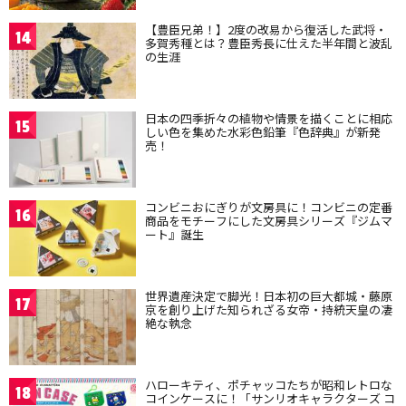
【豊臣兄弟！】2度の改易から復活した武将・
14
多賀秀種とは？豊臣秀長に仕えた半年間と波乱
の生涯
日本の四季折々の植物や情景を描くことに相応
15
しい色を集めた水彩色鉛筆『色辞典』が新発
売！
コンビニおにぎりが文房具に！コンビニの定番
16
商品をモチーフにした文房具シリーズ『ジムマ
ート』誕生
世界遺産決定で脚光！日本初の巨大都城・藤原
17
京を創り上げた知られざる女帝・持統天皇の凄
絶な執念
ハローキティ、ポチャッコたちが昭和レトロな
18
コインケースに！「サンリオキャラクターズ コ