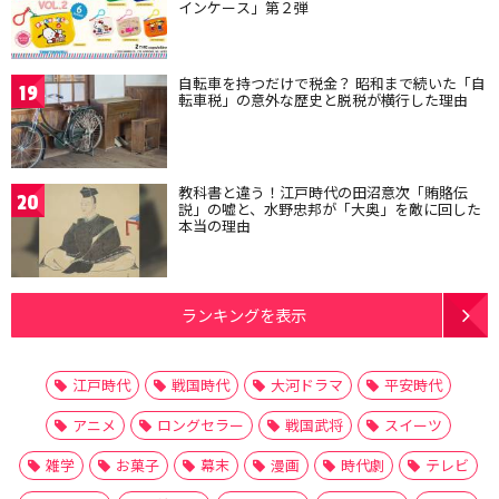
インケース」第２弾
自転車を持つだけで税金？ 昭和まで続いた「自
19
転車税」の意外な歴史と脱税が横行した理由
教科書と違う！江戸時代の田沼意次「賄賂伝
20
説」の嘘と、水野忠邦が「大奥」を敵に回した
本当の理由
ランキングを表示
江戸時代
戦国時代
大河ドラマ
平安時代
アニメ
ロングセラー
戦国武将
スイーツ
雑学
お菓子
幕末
漫画
時代劇
テレビ