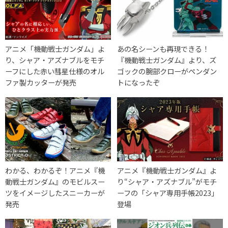
アニメ「機動戦士ガンダム」よ
あの名シーンも再現できる！
り、シャア・アズナブルをモチ
『機動戦士ガンダム』より、ズ
ーフにした赤い彗星仕様のオル
ゴックの腕部クローがペンダン
ファ製カッターが発売
トになったぞ
わかる、わかるぞ！アニメ『機
アニメ『機動戦士ガンダム』よ
動戦士ガンダム』のモビルスー
り“シャア・アズナブル”がモチ
ツをイメージしたスニーカーが
ーフの「シャア専用手帳2023」
発売
登場