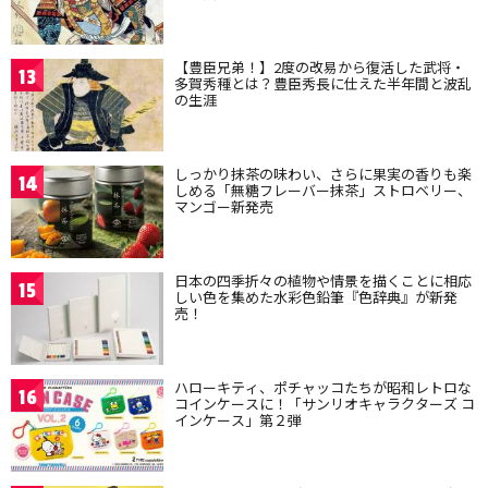
【豊臣兄弟！】2度の改易から復活した武将・
13
多賀秀種とは？豊臣秀長に仕えた半年間と波乱
の生涯
しっかり抹茶の味わい、さらに果実の香りも楽
14
しめる「無糖フレーバー抹茶」ストロベリー、
マンゴー新発売
日本の四季折々の植物や情景を描くことに相応
15
しい色を集めた水彩色鉛筆『色辞典』が新発
売！
ハローキティ、ポチャッコたちが昭和レトロな
16
コインケースに！「サンリオキャラクターズ コ
インケース」第２弾