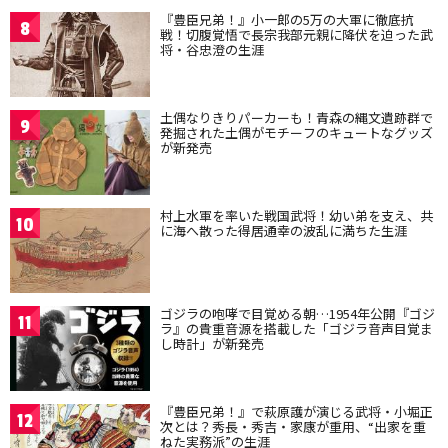
『豊臣兄弟！』小一郎の5万の大軍に徹底抗
8
戦！切腹覚悟で長宗我部元親に降伏を迫った武
将・谷忠澄の生涯
土偶なりきりパーカーも！青森の縄文遺跡群で
9
発掘された土偶がモチーフのキュートなグッズ
が新発売
村上水軍を率いた戦国武将！幼い弟を支え、共
10
に海へ散った得居通幸の波乱に満ちた生涯
ゴジラの咆哮で目覚める朝…1954年公開『ゴジ
11
ラ』の貴重音源を搭載した「ゴジラ音声目覚ま
し時計」が新発売
『豊臣兄弟！』で萩原護が演じる武将・小堀正
12
次とは？秀長・秀吉・家康が重用、“出家を重
ねた実務派”の生涯