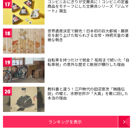
コンビニおにぎりが文房具に！コンビニの定番
17
商品をモチーフにした文房具シリーズ『ジムマ
ート』誕生
世界遺産決定で脚光！日本初の巨大都城・藤原
18
京を創り上げた知られざる女帝・持統天皇の凄
絶な執念
自転車を持つだけで税金？ 昭和まで続いた「自
19
転車税」の意外な歴史と脱税が横行した理由
教科書と違う！江戸時代の田沼意次「賄賂伝
20
説」の嘘と、水野忠邦が「大奥」を敵に回した
本当の理由
ランキングを表示