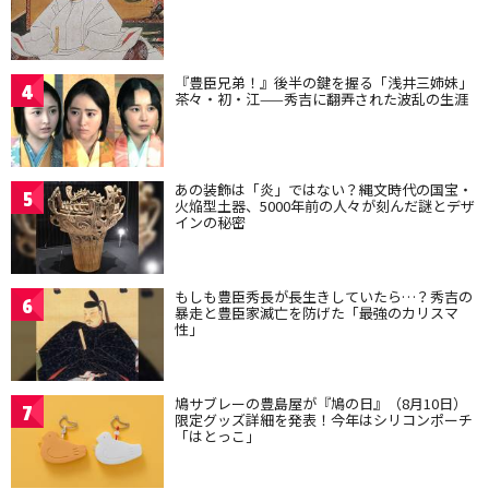
『豊臣兄弟！』後半の鍵を握る「浅井三姉妹」
4
茶々・初・江——秀吉に翻弄された波乱の生涯
あの装飾は「炎」ではない？縄文時代の国宝・
5
火焔型土器、5000年前の人々が刻んだ謎とデザ
インの秘密
もしも豊臣秀長が長生きしていたら…？秀吉の
6
暴走と豊臣家滅亡を防げた「最強のカリスマ
性」
鳩サブレーの豊島屋が『鳩の日』（8月10日）
7
限定グッズ詳細を発表！今年はシリコンポーチ
「はとっこ」