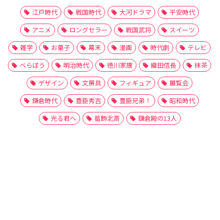
江戸時代
戦国時代
大河ドラマ
平安時代
アニメ
ロングセラー
戦国武将
スイーツ
雑学
お菓子
幕末
漫画
時代劇
テレビ
べらぼう
明治時代
徳川家康
織田信長
抹茶
デザイン
文房具
フィギュア
展覧会
鎌倉時代
豊臣秀吉
豊臣兄弟！
昭和時代
光る君へ
葛飾北斎
鎌倉殿の13人