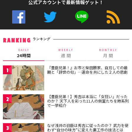
公式アカウントで最新情報ゲット！
ランキング
RANKING
DAILY
WEEKLY
MONTHLY
24時間
週 間
月 間
『豊臣兄弟！』お市と柴田勝家、自刃しての最
1
期と「辞世の句」…運命を共にした２人の悲劇
【豊臣兄弟！】秀吉は本当に「女狂い」だった
2
のか？ 天下人を彩った11人の側室たちを時系列
で一挙紹介
なぜ浅井の旧臣は秀吉に従ったのか？ 武力を使
3
わず“自分の味方”に変えた裏工作の技法とは