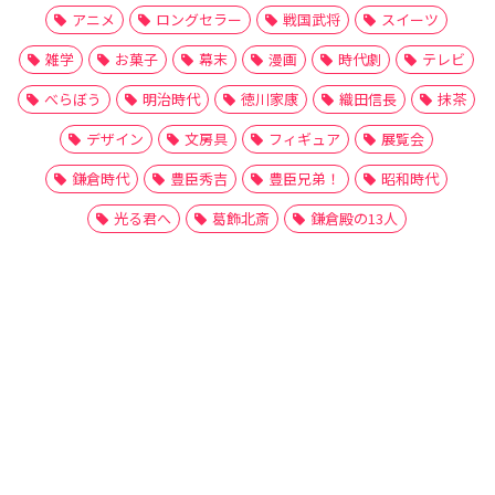
アニメ
ロングセラー
戦国武将
スイーツ
雑学
お菓子
幕末
漫画
時代劇
テレビ
べらぼう
明治時代
徳川家康
織田信長
抹茶
デザイン
文房具
フィギュア
展覧会
鎌倉時代
豊臣秀吉
豊臣兄弟！
昭和時代
光る君へ
葛飾北斎
鎌倉殿の13人