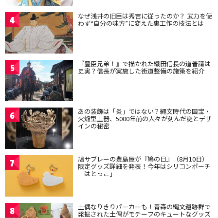
なぜ浅井の旧臣は秀吉に従ったのか？ 武力を使
4
わず“自分の味方”に変えた裏工作の技法とは
『豊臣兄弟！』で描かれた織田信長の道普請は
5
史実？信長が実施した街道整備の施策を紹介
あの装飾は「炎」ではない？縄文時代の国宝・
6
火焔型土器、5000年前の人々が刻んだ謎とデザ
インの秘密
鳩サブレーの豊島屋が『鳩の日』（8月10日）
7
限定グッズ詳細を発表！今年はシリコンポーチ
「はとっこ」
土偶なりきりパーカーも！青森の縄文遺跡群で
8
発掘された土偶がモチーフのキュートなグッズ