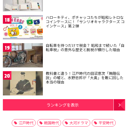
ハローキティ、ポチャッコたちが昭和レトロな
18
コインケースに！「サンリオキャラクターズ コ
インケース」第２弾
自転車を持つだけで税金？ 昭和まで続いた「自
19
転車税」の意外な歴史と脱税が横行した理由
教科書と違う！江戸時代の田沼意次「賄賂伝
20
説」の嘘と、水野忠邦が「大奥」を敵に回した
本当の理由
ランキングを表示
江戸時代
戦国時代
大河ドラマ
平安時代