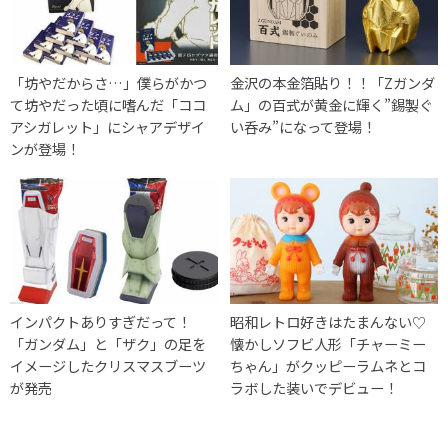
「坊やだからさ…」僕らがかつ
金沢の本金箔貼り！！「Zガンダ
て坊やだった頃に嗜んだ「ココ
ム」の百式が黄金に輝く”錫製ぐ
アシガレット」にシャアデザイ
い呑み”になって登場！
ンが登場！
インパクトありすぎだって！
昭和レトロ好きはたまんない♡
「ガンダム」と「ザク」の足を
懐かしソフビ人形「チャーミー
イメージしたクリスマスブーツ
ちゃん」がクッピーラムネとコ
が発売
ラボした装いでデビュー！