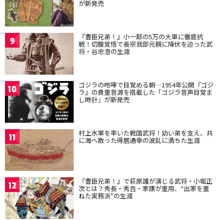
が新発売
『豊臣兄弟！』小一郎の5万の大軍に徹底抗
9
戦！切腹覚悟で長宗我部元親に降伏を迫った武
将・谷忠澄の生涯
ゴジラの咆哮で目覚める朝…1954年公開『ゴジ
10
ラ』の貴重音源を搭載した「ゴジラ音声目覚ま
し時計」が新発売
村上水軍を率いた戦国武将！幼い弟を支え、共
11
に海へ散った得居通幸の波乱に満ちた生涯
『豊臣兄弟！』で萩原護が演じる武将・小堀正
12
次とは？秀長・秀吉・家康が重用、“出家を重
ねた実務派”の生涯