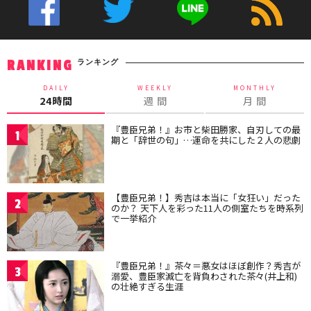
ランキング
RANKING
DAILY
WEEKLY
MONTHLY
24時間
週 間
月 間
『豊臣兄弟！』お市と柴田勝家、自刃しての最
1
期と「辞世の句」…運命を共にした２人の悲劇
【豊臣兄弟！】秀吉は本当に「女狂い」だった
2
のか？ 天下人を彩った11人の側室たちを時系列
で一挙紹介
『豊臣兄弟！』茶々＝悪女はほぼ創作？秀吉が
3
溺愛、豊臣家滅亡を背負わされた茶々(井上和)
の壮絶すぎる生涯