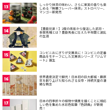
しっかり抹茶の味わい、さらに果実の香りも楽
13
しめる「無糖フレーバー抹茶」ストロベリー、
マンゴー新発売
【豊臣兄弟！】2度の改易から復活した武将・
14
多賀秀種とは？豊臣秀長に仕えた半年間と波乱
の生涯
コンビニおにぎりが文房具に！コンビニの定番
15
商品をモチーフにした文房具シリーズ『ジムマ
ート』誕生
世界遺産決定で脚光！日本初の巨大都城・藤原
16
京を創り上げた知られざる女帝・持統天皇の凄
絶な執念
日本の四季折々の植物や情景を描くことに相応
17
しい色を集めた水彩色鉛筆『色辞典』が新発
売！