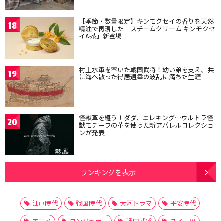
【季節・数量限定】キンモクセイの香りを天然
18
精油で再現した「スチームクリーム キンモクセ
イ&茶」新登場
村上水軍を率いた戦国武将！幼い弟を支え、共
19
に海へ散った得居通幸の波乱に満ちた生涯
怪獣革を纏う！ダダ、エレキング…ウルトラ怪
20
獣モチーフの革を使った新アパレルコレクショ
ンが発表
ランキングを表示
江戸時代
戦国時代
大河ドラマ
平安時代
アニメ
ロングセラー
戦国武将
スイーツ