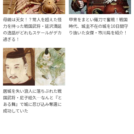
母親は天女！？常人を超えた怪
甲冑をまとい薙刀で奮戦！戦国
力を持った戦国武将・延沢満延
時代、城主不在の城を10日間守
の逸話がどれもスケールがデカ
り抜いた女傑・市川局を紹介！
過ぎる！
居城を失い浪人に落ちぶれた戦
国武将・尼子経久…なんと『と
ある舞』で城に忍び込み奪還に
成功していた