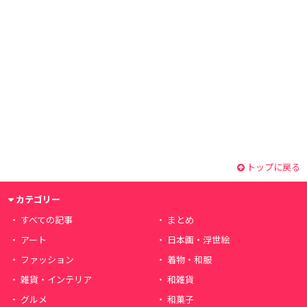
トップに戻る
カテゴリー
すべての記事
まとめ
アート
日本画・浮世絵
ファッション
着物・和服
雑貨・インテリア
和雑貨
グルメ
和菓子