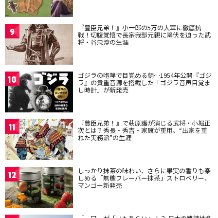
『豊臣兄弟！』小一郎の5万の大軍に徹底抗
9
戦！切腹覚悟で長宗我部元親に降伏を迫った武
将・谷忠澄の生涯
ゴジラの咆哮で目覚める朝…1954年公開『ゴジ
10
ラ』の貴重音源を搭載した「ゴジラ音声目覚ま
し時計」が新発売
『豊臣兄弟！』で萩原護が演じる武将・小堀正
11
次とは？秀長・秀吉・家康が重用、“出家を重
ねた実務派”の生涯
しっかり抹茶の味わい、さらに果実の香りも楽
12
しめる「無糖フレーバー抹茶」ストロベリー、
マンゴー新発売