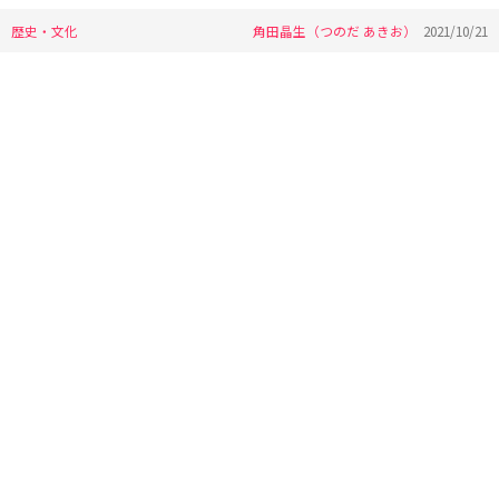
歴史・文化
角田晶生（つのだ あきお）
2021/10/21