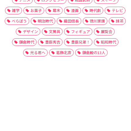
雑学
お菓子
幕末
漫画
時代劇
テレビ
べらぼう
明治時代
織田信長
徳川家康
抹茶
デザイン
文房具
フィギュア
展覧会
鎌倉時代
豊臣秀吉
豊臣兄弟！
昭和時代
光る君へ
葛飾北斎
鎌倉殿の13人