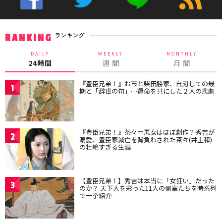
ランキング
RANKING
DAILY
WEEKLY
MONTHLY
24時間
週 間
月 間
『豊臣兄弟！』お市と柴田勝家、自刃しての最
1
期と「辞世の句」…運命を共にした２人の悲劇
『豊臣兄弟！』茶々＝悪女はほぼ創作？秀吉が
2
溺愛、豊臣家滅亡を背負わされた茶々(井上和)
の壮絶すぎる生涯
【豊臣兄弟！】秀吉は本当に「女狂い」だった
3
のか？ 天下人を彩った11人の側室たちを時系列
で一挙紹介