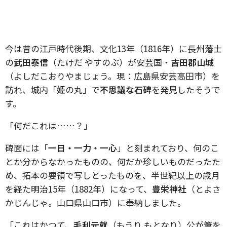
今は昔の江戸時代後期、文化13年（1816年）に長州藩士
の
武田泰信
（たけだ やすのぶ）が安芸国・
吉田郡山城
（よしだこおりやまじょう。現：広島県安芸高田市）を
訪れ、城内「姫の丸」で
不思議な石碑
を発見したそうで
す。
「何だこれは……？」
碑面には「
一日・一力・一心
」と刻まれており、何のこ
とか分からなかったものの、何だか珍しいものだったた
め、拓本の要領で写しとったものを、半世紀以上の歳月
を経た明治15年（1882年）になって、
豊栄神社
（とよさ
かじんじゃ。山口県山口市）に奉納しました。
「これはかつて、
毛利元就
（もうり もとなり）公が筆を