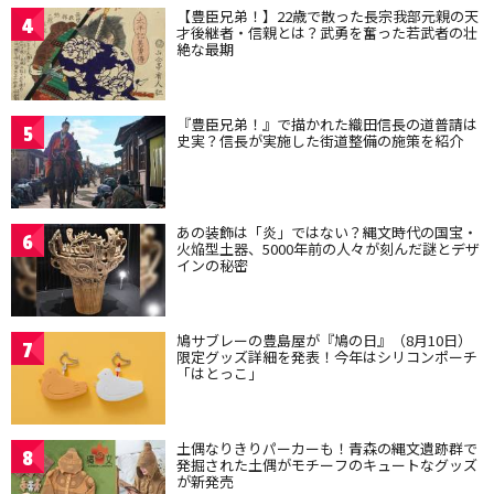
【豊臣兄弟！】22歳で散った長宗我部元親の天
4
才後継者・信親とは？武勇を奮った若武者の壮
絶な最期
『豊臣兄弟！』で描かれた織田信長の道普請は
5
史実？信長が実施した街道整備の施策を紹介
あの装飾は「炎」ではない？縄文時代の国宝・
6
火焔型土器、5000年前の人々が刻んだ謎とデザ
インの秘密
鳩サブレーの豊島屋が『鳩の日』（8月10日）
7
限定グッズ詳細を発表！今年はシリコンポーチ
「はとっこ」
土偶なりきりパーカーも！青森の縄文遺跡群で
8
発掘された土偶がモチーフのキュートなグッズ
が新発売