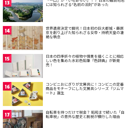
「一口」が「いもあらい」！？ 日本の難読地名
13
には知られざる“名前の法則”があった
世界遺産決定で脚光！日本初の巨大都城・藤原
14
京を創り上げた知られざる女帝・持統天皇の凄
絶な執念
日本の四季折々の植物や情景を描くことに相応
15
しい色を集めた水彩色鉛筆『色辞典』が新発
売！
コンビニおにぎりが文房具に！コンビニの定番
16
商品をモチーフにした文房具シリーズ『ジムマ
ート』誕生
自転車を持つだけで税金？ 昭和まで続いた「自
17
転車税」の意外な歴史と脱税が横行した理由