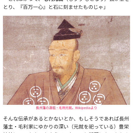
とり、『百万一心』と石に刻ませたものじゃ」
長州藩の遠祖・毛利元就。Wikipediaより
そんな伝承があるとかないとか、もしそうであれば長州
藩主・毛利家にゆかりの深い（元就を祀っている）豊栄