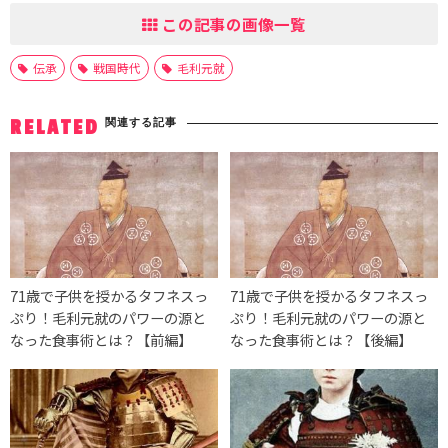
この記事の画像一覧
伝承
戦国時代
毛利元就
関連する記事
RELATED
71歳で子供を授かるタフネスっ
71歳で子供を授かるタフネスっ
ぷり！毛利元就のパワーの源と
ぷり！毛利元就のパワーの源と
なった食事術とは？【前編】
なった食事術とは？【後編】