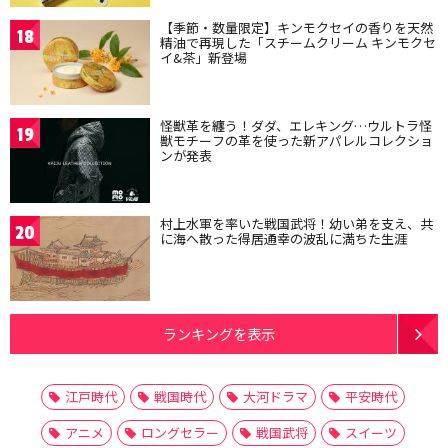
【季節・数量限定】キンモクセイの香りを天然
18
精油で再現した「スチームクリーム キンモクセ
イ&茶」新登場
怪獣革を纏う！ダダ、エレキング…ウルトラ怪
19
獣モチーフの革を使った新アパレルコレクショ
ンが発表
村上水軍を率いた戦国武将！幼い弟を支え、共
20
に海へ散った得居通幸の波乱に満ちた生涯
ランキングを表示
江戸時代
戦国時代
大河ドラマ
平安時代
アニメ
ロングセラー
戦国武将
スイーツ