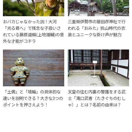
おバカじゃなかった説！大河
三重県伊勢市の猿田彦神社で行
「光る君へ」で残念な子扱いさ
われる「おみた」桃山時代の衣
れている藤原道綱(上地雄輔)の意
装とユニークな掛け声が魅力
外な才能がコチラ
「土偶」と「埴輪」の具体的な
天皇の住む内裏の警護をする武
違いを説明できる？大きな3つの
士「滝口武者（たきぐちのむし
ポイントを押さえよう！
ゃ）」とは？名前の由来は？