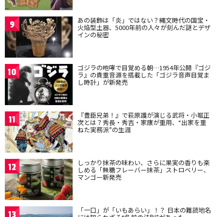
あの装飾は「炎」ではない？縄文時代の国宝・
9
火焔型土器、5000年前の人々が刻んだ謎とデザ
インの秘密
ゴジラの咆哮で目覚める朝…1954年公開『ゴジ
10
ラ』の貴重音源を搭載した「ゴジラ音声目覚ま
し時計」が新発売
『豊臣兄弟！』で萩原護が演じる武将・小堀正
11
次とは？秀長・秀吉・家康が重用、“出家を重
ねた実務派”の生涯
しっかり抹茶の味わい、さらに果実の香りも楽
12
しめる「無糖フレーバー抹茶」ストロベリー、
マンゴー新発売
「一口」が「いもあらい」！？ 日本の難読地名
13