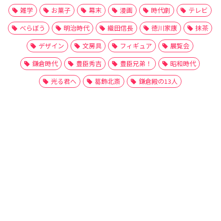
雑学
お菓子
幕末
漫画
時代劇
テレビ
べらぼう
明治時代
織田信長
徳川家康
抹茶
デザイン
文房具
フィギュア
展覧会
鎌倉時代
豊臣秀吉
豊臣兄弟！
昭和時代
光る君へ
葛飾北斎
鎌倉殿の13人