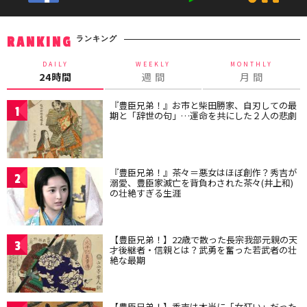
ランキング
RANKING
DAILY
WEEKLY
MONTHLY
24時間
週 間
月 間
『豊臣兄弟！』お市と柴田勝家、自刃しての最
1
期と「辞世の句」…運命を共にした２人の悲劇
『豊臣兄弟！』茶々＝悪女はほぼ創作？秀吉が
2
溺愛、豊臣家滅亡を背負わされた茶々(井上和)
の壮絶すぎる生涯
【豊臣兄弟！】22歳で散った長宗我部元親の天
3
才後継者・信親とは？武勇を奮った若武者の壮
絶な最期
【豊臣兄弟！】秀吉は本当に「女狂い」だった