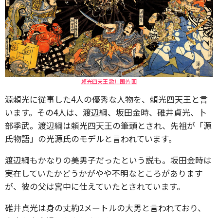
頼光四天王 歌川国芳 画
源頼光に従事した4人の優秀な人物を、頼光四天王と言
います。その4人は、渡辺綱、坂田金時、碓井貞光、卜
部季武。渡辺綱は頼光四天王の筆頭とされ、先祖が「源
氏物語」の光源氏のモデルと言われています。
渡辺綱もかなりの美男子だったという説も。坂田金時は
実在していたかどうかがやや不明なところがあります
が、彼の父は宮中に仕えていたとされています。
碓井貞光は身の丈約2メートルの大男と言われており、