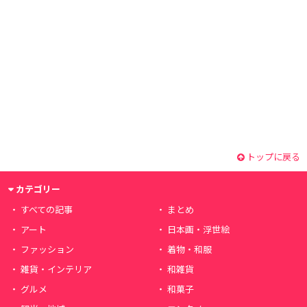
トップに戻る
カテゴリー
すべての記事
まとめ
アート
日本画・浮世絵
ファッション
着物・和服
雑貨・インテリア
和雑貨
グルメ
和菓子