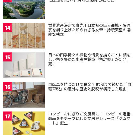
には知られざる“名前の法則”があった
世界遺産決定で脚光！日本初の巨大都城・藤原
14
京を創り上げた知られざる女帝・持統天皇の凄
絶な執念
日本の四季折々の植物や情景を描くことに相応
15
しい色を集めた水彩色鉛筆『色辞典』が新発
売！
自転車を持つだけで税金？ 昭和まで続いた「自
16
転車税」の意外な歴史と脱税が横行した理由
コンビニおにぎりが文房具に！コンビニの定番
17
商品をモチーフにした文房具シリーズ『ジムマ
ート』誕生