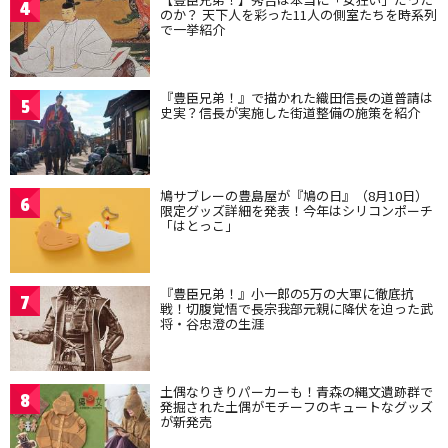
4
のか？ 天下人を彩った11人の側室たちを時系列
で一挙紹介
『豊臣兄弟！』で描かれた織田信長の道普請は
5
史実？信長が実施した街道整備の施策を紹介
鳩サブレーの豊島屋が『鳩の日』（8月10日）
6
限定グッズ詳細を発表！今年はシリコンポーチ
「はとっこ」
『豊臣兄弟！』小一郎の5万の大軍に徹底抗
7
戦！切腹覚悟で長宗我部元親に降伏を迫った武
将・谷忠澄の生涯
土偶なりきりパーカーも！青森の縄文遺跡群で
8
発掘された土偶がモチーフのキュートなグッズ
が新発売