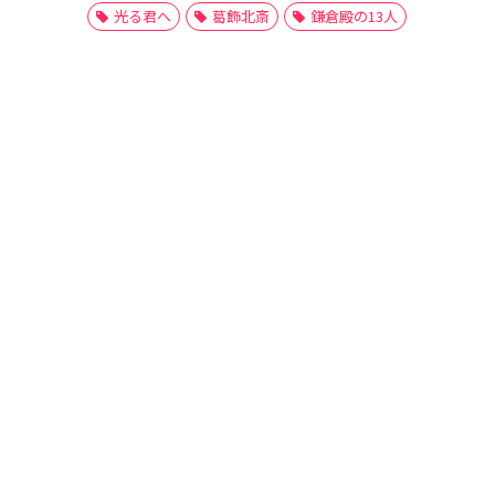
光る君へ
葛飾北斎
鎌倉殿の13人