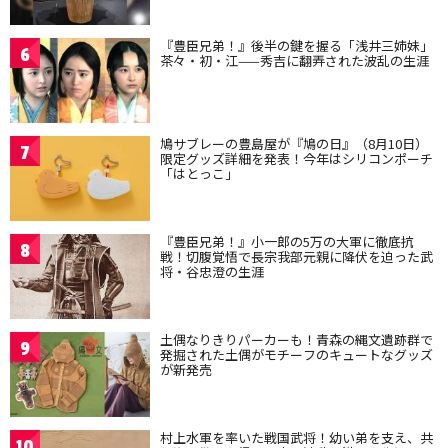
『豊臣兄弟！』後半の鍵を握る「浅井三姉妹」
6
茶々・初・江——秀吉に翻弄された波乱の生涯
鳩サブレーの豊島屋が『鳩の日』（8月10日）
7
限定グッズ詳細を発表！今年はシリコンポーチ
「はとっこ」
『豊臣兄弟！』小一郎の5万の大軍に徹底抗
8
戦！切腹覚悟で長宗我部元親に降伏を迫った武
将・谷忠澄の生涯
土偶なりきりパーカーも！青森の縄文遺跡群で
9
発掘された土偶がモチーフのキュートなグッズ
が新発売
村上水軍を率いた戦国武将！幼い弟を支え、共
10