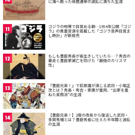
に海へ散った得居通幸の波乱に満ちた生涯
ゴジラの咆哮で目覚める朝…1954年公開『ゴジ
11
ラ』の貴重音源を搭載した「ゴジラ音声目覚ま
し時計」が新発売
もしも豊臣秀長が長生きしていたら…？秀吉の
12
暴走と豊臣家滅亡を防げた「最強のカリスマ
性」
『豊臣兄弟！』で萩原護が演じる武将・小堀正
13
次とは？秀長・秀吉・家康が重用、“出家を重
ねた実務派”の生涯
【豊臣兄弟！】2度の改易から復活した武将・
14
多賀秀種とは？豊臣秀長に仕えた半年間と波乱
の生涯