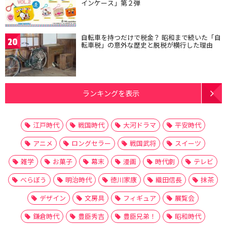
インケース」第２弾
自転車を持つだけで税金？ 昭和まで続いた「自
20
転車税」の意外な歴史と脱税が横行した理由
ランキングを表示
江戸時代
戦国時代
大河ドラマ
平安時代
アニメ
ロングセラー
戦国武将
スイーツ
雑学
お菓子
幕末
漫画
時代劇
テレビ
べらぼう
明治時代
徳川家康
織田信長
抹茶
デザイン
文房具
フィギュア
展覧会
鎌倉時代
豊臣秀吉
豊臣兄弟！
昭和時代