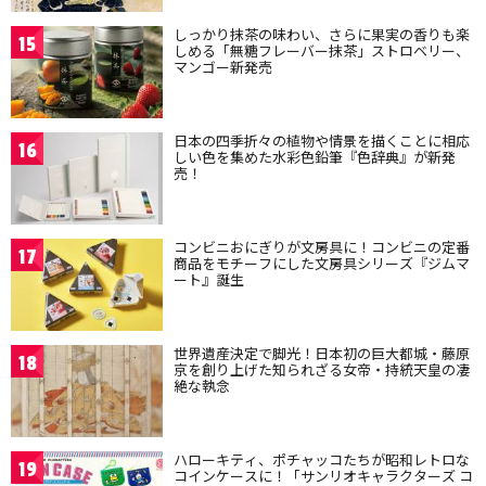
しっかり抹茶の味わい、さらに果実の香りも楽
15
しめる「無糖フレーバー抹茶」ストロベリー、
マンゴー新発売
日本の四季折々の植物や情景を描くことに相応
16
しい色を集めた水彩色鉛筆『色辞典』が新発
売！
コンビニおにぎりが文房具に！コンビニの定番
17
商品をモチーフにした文房具シリーズ『ジムマ
ート』誕生
世界遺産決定で脚光！日本初の巨大都城・藤原
18
京を創り上げた知られざる女帝・持統天皇の凄
絶な執念
ハローキティ、ポチャッコたちが昭和レトロな
19
コインケースに！「サンリオキャラクターズ コ