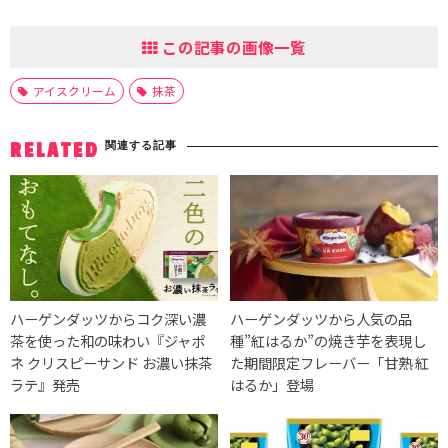
この記事の画像一覧
アイスクリーム
抹茶
関連する記事
RELATED
ハーゲンダッツからコク深い濃
ハーゲンダッツから人気の品
茶を使った和の味わい『ジャポ
種”紅はるか”の焼き芋を表現し
ネ クリスピーサンド お濃い抹茶
た期間限定フレーバー「甘熟 紅
ラテ』発売
はるか」登場