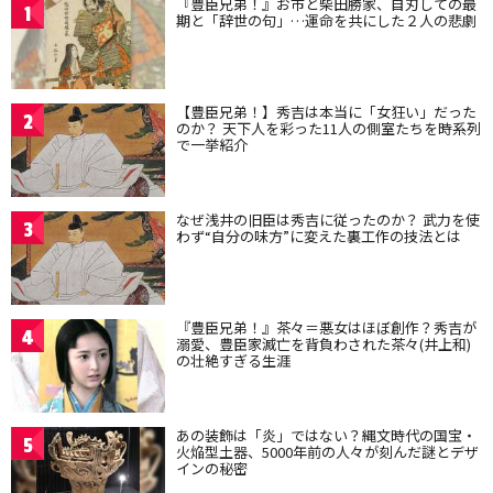
『豊臣兄弟！』お市と柴田勝家、自刃しての最
1
期と「辞世の句」…運命を共にした２人の悲劇
【豊臣兄弟！】秀吉は本当に「女狂い」だった
2
のか？ 天下人を彩った11人の側室たちを時系列
で一挙紹介
なぜ浅井の旧臣は秀吉に従ったのか？ 武力を使
3
わず“自分の味方”に変えた裏工作の技法とは
『豊臣兄弟！』茶々＝悪女はほぼ創作？秀吉が
4
溺愛、豊臣家滅亡を背負わされた茶々(井上和)
の壮絶すぎる生涯
あの装飾は「炎」ではない？縄文時代の国宝・
5
火焔型土器、5000年前の人々が刻んだ謎とデザ
インの秘密