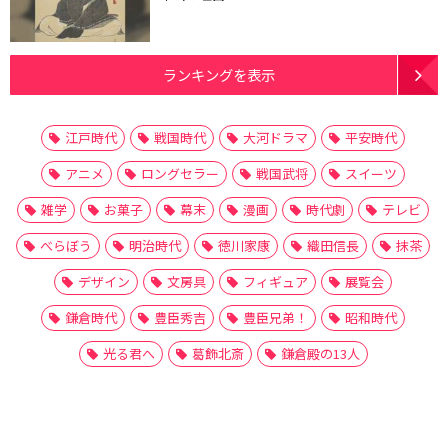
ランキングを表示
江戸時代
戦国時代
大河ドラマ
平安時代
アニメ
ロングセラー
戦国武将
スイーツ
雑学
お菓子
幕末
漫画
時代劇
テレビ
べらぼう
明治時代
徳川家康
織田信長
抹茶
デザイン
文房具
フィギュア
展覧会
鎌倉時代
豊臣秀吉
豊臣兄弟！
昭和時代
光る君へ
葛飾北斎
鎌倉殿の13人