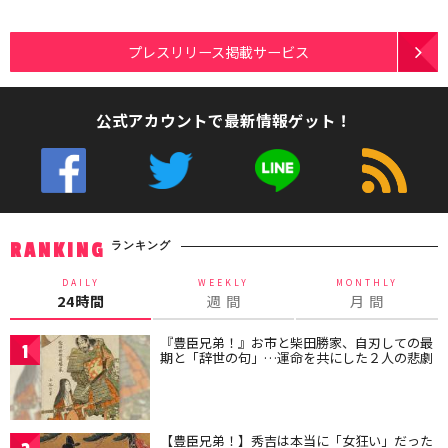
プレスリリース掲載サービス
公式アカウントで最新情報ゲット！
ランキング
RANKING
DAILY
WEEKLY
MONTHLY
24時間
週 間
月 間
『豊臣兄弟！』お市と柴田勝家、自刃しての最
1
期と「辞世の句」…運命を共にした２人の悲劇
【豊臣兄弟！】秀吉は本当に「女狂い」だった