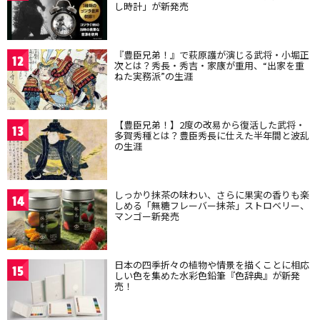
し時計」が新発売
『豊臣兄弟！』で萩原護が演じる武将・小堀正
12
次とは？秀長・秀吉・家康が重用、“出家を重
ねた実務派”の生涯
【豊臣兄弟！】2度の改易から復活した武将・
13
多賀秀種とは？豊臣秀長に仕えた半年間と波乱
の生涯
しっかり抹茶の味わい、さらに果実の香りも楽
14
しめる「無糖フレーバー抹茶」ストロベリー、
マンゴー新発売
日本の四季折々の植物や情景を描くことに相応
15
しい色を集めた水彩色鉛筆『色辞典』が新発
売！