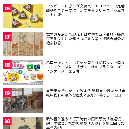
コンビニおにぎりが文房具に！コンビニの定番
16
商品をモチーフにした文房具シリーズ『ジムマ
ート』誕生
世界遺産決定で脚光！日本初の巨大都城・藤原
17
京を創り上げた知られざる女帝・持統天皇の凄
絶な執念
ハローキティ、ポチャッコたちが昭和レトロな
18
コインケースに！「サンリオキャラクターズ コ
インケース」第２弾
自転車を持つだけで税金？ 昭和まで続いた「自
19
転車税」の意外な歴史と脱税が横行した理由
教科書と違う！江戸時代の田沼意次「賄賂伝
20
説」の嘘と、水野忠邦が「大奥」を敵に回した
本当の理由