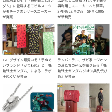
百式もあるぞ！『機動戦士Zガン
広島などに寄贈された千羽鶴を
ダム』に登場するモビルスーツ
再利用しスニーカーへと昇華。
がモチーフのレザースニーカー
SPINGLE MOVE「SPM-1005」
が発売
が新発売
ハロデザイン可愛いぞ！手ぬぐ
ランバ・ラル、ザビ家…ジオン
いブランド「かまわぬ」と「機
の漢たちの列伝を振り返る『機
動戦士ガンダム」によるコラボ
動戦士ガンダム ジオン兵列伝ぴ
手ぬぐいが発売
あ』が発売