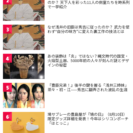
2
のか？ 天下人を彩った11人の側室たちを時系列
で一挙紹介
なぜ浅井の旧臣は秀吉に従ったのか？ 武力を使
3
わず“自分の味方”に変えた裏工作の技法とは
あの装飾は「炎」ではない？縄文時代の国宝・
4
火焔型土器、5000年前の人々が刻んだ謎とデザ
インの秘密
『豊臣兄弟！』後半の鍵を握る「浅井三姉妹」
5
茶々・初・江——秀吉に翻弄された波乱の生涯
鳩サブレーの豊島屋が『鳩の日』（8月10日）
6
限定グッズ詳細を発表！今年はシリコンポーチ
「はとっこ」