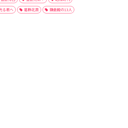
光る君へ
葛飾北斎
鎌倉殿の13人