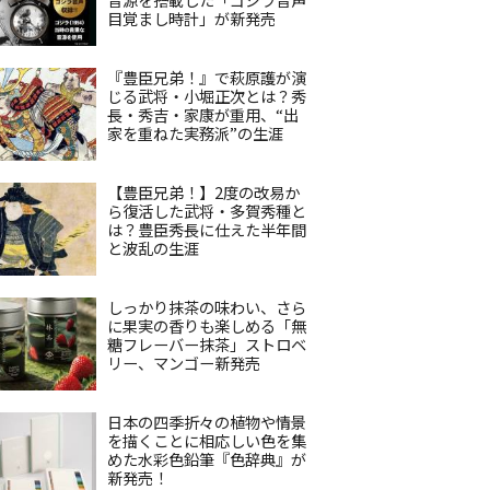
目覚まし時計」が新発売
『豊臣兄弟！』で萩原護が演
じる武将・小堀正次とは？秀
長・秀吉・家康が重用、“出
家を重ねた実務派”の生涯
【豊臣兄弟！】2度の改易か
ら復活した武将・多賀秀種と
は？豊臣秀長に仕えた半年間
と波乱の生涯
しっかり抹茶の味わい、さら
に果実の香りも楽しめる「無
糖フレーバー抹茶」ストロベ
リー、マンゴー新発売
日本の四季折々の植物や情景
を描くことに相応しい色を集
めた水彩色鉛筆『色辞典』が
新発売！