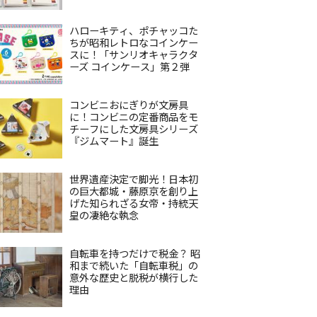
ハローキティ、ポチャッコた
ちが昭和レトロなコインケー
スに！「サンリオキャラクタ
ーズ コインケース」第２弾
コンビニおにぎりが文房具
に！コンビニの定番商品をモ
チーフにした文房具シリーズ
『ジムマート』誕生
世界遺産決定で脚光！日本初
の巨大都城・藤原京を創り上
げた知られざる女帝・持統天
皇の凄絶な執念
自転車を持つだけで税金？ 昭
和まで続いた「自転車税」の
意外な歴史と脱税が横行した
理由