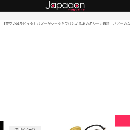
【天空の城ラピュタ】パズーがシータを受けとめるあの名シーン再現「パズーの