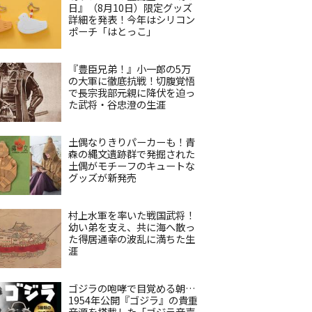
日』（8月10日）限定グッズ
詳細を発表！今年はシリコン
ポーチ「はとっこ」
『豊臣兄弟！』小一郎の5万
の大軍に徹底抗戦！切腹覚悟
で長宗我部元親に降伏を迫っ
た武将・谷忠澄の生涯
土偶なりきりパーカーも！青
森の縄文遺跡群で発掘された
土偶がモチーフのキュートな
グッズが新発売
村上水軍を率いた戦国武将！
幼い弟を支え、共に海へ散っ
た得居通幸の波乱に満ちた生
涯
ゴジラの咆哮で目覚める朝…
1954年公開『ゴジラ』の貴重
音源を搭載した「ゴジラ音声