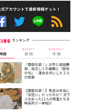
公式アカウントで最新情報ゲット！
ランキング
KING
ILY
WEEKLY
MONTHLY
4時間
週 間
月 間
『豊臣兄弟！』お市と柴田勝
家、自刃しての最期と「辞世
の句」…運命を共にした２人
の悲劇
【豊臣兄弟！】秀吉は本当に
「女狂い」だったのか？ 天下
人を彩った11人の側室たちを
時系列で一挙紹介