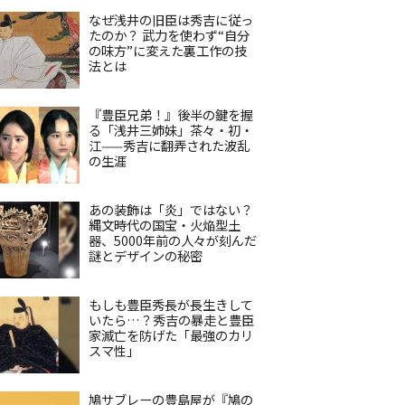
なぜ浅井の旧臣は秀吉に従っ
たのか？ 武力を使わず“自分
の味方”に変えた裏工作の技
法とは
『豊臣兄弟！』後半の鍵を握
る「浅井三姉妹」茶々・初・
江——秀吉に翻弄された波乱
の生涯
あの装飾は「炎」ではない？
縄文時代の国宝・火焔型土
器、5000年前の人々が刻んだ
謎とデザインの秘密
もしも豊臣秀長が長生きして
いたら…？秀吉の暴走と豊臣
家滅亡を防げた「最強のカリ
スマ性」
鳩サブレーの豊島屋が『鳩の