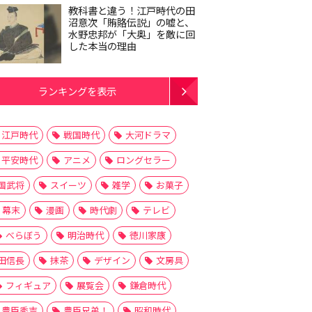
教科書と違う！江戸時代の田
沼意次「賄賂伝説」の嘘と、
水野忠邦が「大奥」を敵に回
した本当の理由
ランキングを表示
江戸時代
戦国時代
大河ドラマ
平安時代
アニメ
ロングセラー
国武将
スイーツ
雑学
お菓子
幕末
漫画
時代劇
テレビ
べらぼう
明治時代
徳川家康
田信長
抹茶
デザイン
文房具
フィギュア
展覧会
鎌倉時代
豊臣秀吉
豊臣兄弟！
昭和時代