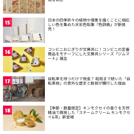
日本の四季折々の植物や情景を描くことに相応
15
しい色を集めた水彩色鉛筆『色辞典』が新発
売！
コンビニおにぎりが文房具に！コンビニの定番
16
商品をモチーフにした文房具シリーズ『ジムマ
ート』誕生
自転車を持つだけで税金？ 昭和まで続いた「自
17
転車税」の意外な歴史と脱税が横行した理由
【季節・数量限定】キンモクセイの香りを天然
18
精油で再現した「スチームクリーム キンモクセ
イ&茶」新登場