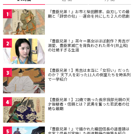
『豊臣兄弟！』お市と柴田勝家、自刃しての最
1
期と「辞世の句」…運命を共にした２人の悲劇
『豊臣兄弟！』茶々＝悪女はほぼ創作？秀吉が
2
溺愛、豊臣家滅亡を背負わされた茶々(井上和)
の壮絶すぎる生涯
【豊臣兄弟！】秀吉は本当に「女狂い」だった
3
のか？ 天下人を彩った11人の側室たちを時系列
で一挙紹介
【豊臣兄弟！】22歳で散った長宗我部元親の天
4
才後継者・信親とは？武勇を奮った若武者の壮
絶な最期
『豊臣兄弟！』で描かれた織田信長の道普請は
5
史実？信長が実施した街道整備の施策を紹介