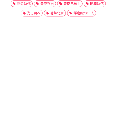
鎌倉時代
豊臣秀吉
豊臣兄弟！
昭和時代
光る君へ
葛飾北斎
鎌倉殿の13人