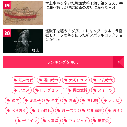
村上水軍を率いた戦国武将！幼い弟を支え、共
19
に海へ散った得居通幸の波乱に満ちた生涯
怪獣革を纏う！ダダ、エレキング…ウルトラ怪
20
獣モチーフの革を使った新アパレルコレクショ
ンが発表
ランキングを表示
江戸時代
戦国時代
大河ドラマ
平安時代
アニメ
ロングセラー
戦国武将
スイーツ
雑学
お菓子
幕末
漫画
時代劇
テレビ
べらぼう
明治時代
織田信長
徳川家康
抹茶
デザイン
文房具
フィギュア
展覧会