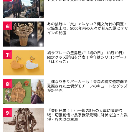
あの装飾は「炎」ではない？縄文時代の国宝・
6
火焔型土器、5000年前の人々が刻んだ謎とデザ
インの秘密
鳩サブレーの豊島屋が『鳩の日』（8月10日）
7
限定グッズ詳細を発表！今年はシリコンポーチ
「はとっこ」
土偶なりきりパーカーも！青森の縄文遺跡群で
8
発掘された土偶がモチーフのキュートなグッズ
が新発売
『豊臣兄弟！』小一郎の5万の大軍に徹底抗
9
戦！切腹覚悟で長宗我部元親に降伏を迫った武
将・谷忠澄の生涯