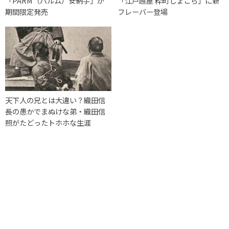
「PARM（パルム）安納芋」が
「江戸越屋 粋町しょこら」に新
期間限定発売
フレーバー登場
天下人の兄とは大違い？織田信
長の愚かでまぬけな弟・織田信
照がたどったトホホな生涯