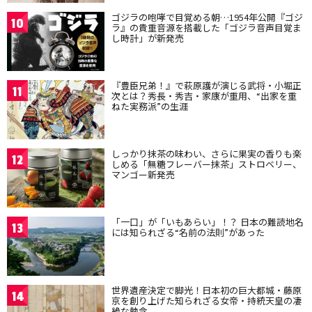
ゴジラの咆哮で目覚める朝…1954年公開『ゴジ
10
ラ』の貴重音源を搭載した「ゴジラ音声目覚ま
し時計」が新発売
『豊臣兄弟！』で萩原護が演じる武将・小堀正
11
次とは？秀長・秀吉・家康が重用、“出家を重
ねた実務派”の生涯
しっかり抹茶の味わい、さらに果実の香りも楽
12
しめる「無糖フレーバー抹茶」ストロベリー、
マンゴー新発売
「一口」が「いもあらい」！？ 日本の難読地名
13
には知られざる“名前の法則”があった
世界遺産決定で脚光！日本初の巨大都城・藤原
14
京を創り上げた知られざる女帝・持統天皇の凄
絶な執念