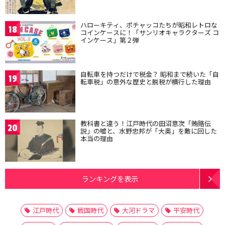
ハローキティ、ポチャッコたちが昭和レトロな
18
コインケースに！「サンリオキャラクターズ コ
インケース」第２弾
自転車を持つだけで税金？ 昭和まで続いた「自
19
転車税」の意外な歴史と脱税が横行した理由
教科書と違う！江戸時代の田沼意次「賄賂伝
20
説」の嘘と、水野忠邦が「大奥」を敵に回した
本当の理由
ランキングを表示
江戸時代
戦国時代
大河ドラマ
平安時代