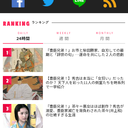
ランキング
RANKING
DAILY
WEEKLY
MONTHLY
24時間
週 間
月 間
『豊臣兄弟！』お市と柴田勝家、自刃しての最
1
期と「辞世の句」…運命を共にした２人の悲劇
【豊臣兄弟！】秀吉は本当に「女狂い」だった
2
のか？ 天下人を彩った11人の側室たちを時系列
で一挙紹介
『豊臣兄弟！』茶々＝悪女はほぼ創作？秀吉が
3
溺愛、豊臣家滅亡を背負わされた茶々(井上和)
の壮絶すぎる生涯