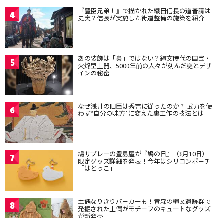
『豊臣兄弟！』で描かれた織田信長の道普請は
4
史実？信長が実施した街道整備の施策を紹介
あの装飾は「炎」ではない？縄文時代の国宝・
5
火焔型土器、5000年前の人々が刻んだ謎とデザ
インの秘密
なぜ浅井の旧臣は秀吉に従ったのか？ 武力を使
6
わず“自分の味方”に変えた裏工作の技法とは
鳩サブレーの豊島屋が『鳩の日』（8月10日）
7
限定グッズ詳細を発表！今年はシリコンポーチ
「はとっこ」
土偶なりきりパーカーも！青森の縄文遺跡群で
8
発掘された土偶がモチーフのキュートなグッズ
が新発売