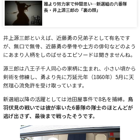
誰より努力家で仲間思い…新選組の六番隊
長・井上源三郎の「裏の顔」
井上源三郎といえば、近藤勇の兄弟子として有名です
が、無口で無骨、近藤勇の拳骨や土方の俳句などのよう
にあまり人柄をしのばせるエピソードは聞きませんね。
源三郎は八王子千人同心の家柄に生まれ、小さい頃から
剣術を修練し、勇より先に万延元年（1860年）5月に天
然理心流免許を受け取っています。
新選組以降の活躍としては池田屋事件で8名を捕縛。
鳥
羽伏見の戦いでは彼が率いた6番隊の隊士のほとんどが
逃げ出さず、最後まで戦ったそうです。