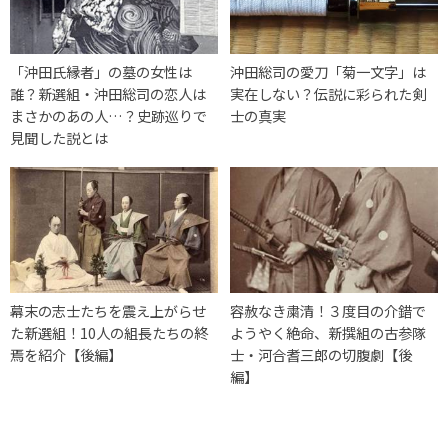
「沖田氏縁者」の墓の女性は
沖田総司の愛刀「菊一文字」は
誰？新選組・沖田総司の恋人は
実在しない？伝説に彩られた剣
まさかのあの人…？史跡巡りで
士の真実
見聞した説とは
幕末の志士たちを震え上がらせ
容赦なき粛清！３度目の介錯で
た新選組！10人の組長たちの終
ようやく絶命、新撰組の古参隊
焉を紹介【後編】
士・河合耆三郎の切腹劇【後
編】