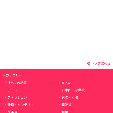
トップに戻る
カテゴリー
すべての記事
まとめ
アート
日本画・浮世絵
ファッション
着物・和服
雑貨・インテリア
和雑貨
グルメ
和菓子