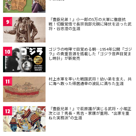
『豊臣兄弟！』小一郎の5万の大軍に徹底抗
9
戦！切腹覚悟で長宗我部元親に降伏を迫った武
将・谷忠澄の生涯
ゴジラの咆哮で目覚める朝…1954年公開『ゴジ
10
ラ』の貴重音源を搭載した「ゴジラ音声目覚ま
し時計」が新発売
村上水軍を率いた戦国武将！幼い弟を支え、共
11
に海へ散った得居通幸の波乱に満ちた生涯
『豊臣兄弟！』で萩原護が演じる武将・小堀正
12
次とは？秀長・秀吉・家康が重用、“出家を重
ねた実務派”の生涯