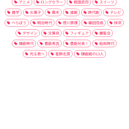
アニメ
ロングセラー
戦国武将
スイーツ
雑学
お菓子
幕末
漫画
時代劇
テレビ
べらぼう
明治時代
徳川家康
織田信長
抹茶
デザイン
文房具
フィギュア
展覧会
鎌倉時代
豊臣秀吉
豊臣兄弟！
昭和時代
光る君へ
葛飾北斎
鎌倉殿の13人