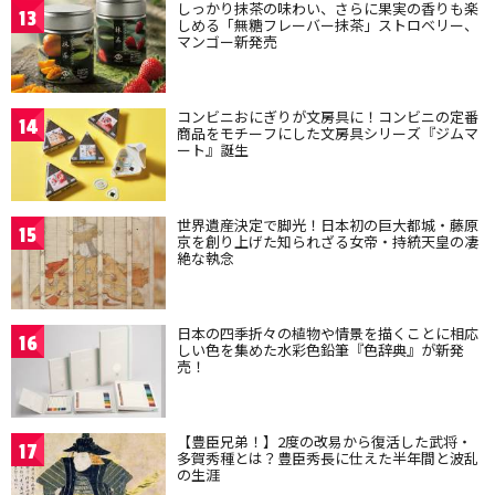
しっかり抹茶の味わい、さらに果実の香りも楽
13
しめる「無糖フレーバー抹茶」ストロベリー、
マンゴー新発売
コンビニおにぎりが文房具に！コンビニの定番
14
商品をモチーフにした文房具シリーズ『ジムマ
ート』誕生
世界遺産決定で脚光！日本初の巨大都城・藤原
15
京を創り上げた知られざる女帝・持統天皇の凄
絶な執念
日本の四季折々の植物や情景を描くことに相応
16
しい色を集めた水彩色鉛筆『色辞典』が新発
売！
【豊臣兄弟！】2度の改易から復活した武将・
17
多賀秀種とは？豊臣秀長に仕えた半年間と波乱
の生涯