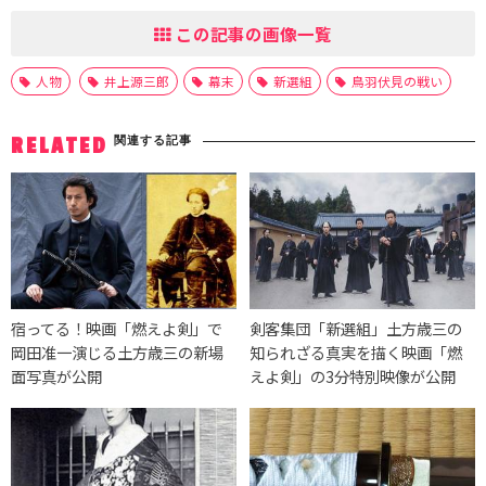
この記事の画像一覧
人物
井上源三郎
幕末
新選組
鳥羽伏見の戦い
関連する記事
RELATED
宿ってる！映画「燃えよ剣」で
剣客集団「新選組」土方歳三の
岡田准一演じる土方歳三の新場
知られざる真実を描く映画「燃
面写真が公開
えよ剣」の3分特別映像が公開