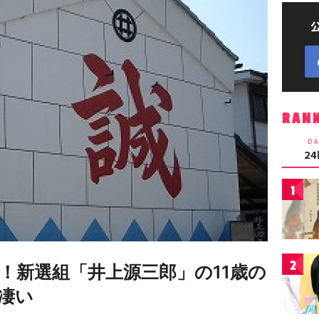
RAN
DA
2
1
2
！新選組「井上源三郎」の11歳の
凄い