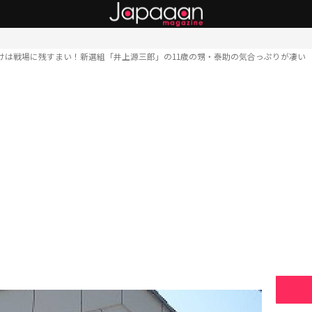
けは戦場に残すまい！新選組「井上源三郎」の11歳の甥・泰助の気合っぷりが凄い