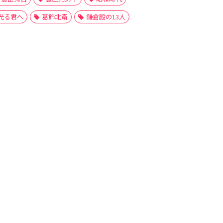
光る君へ
葛飾北斎
鎌倉殿の13人