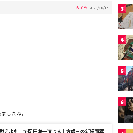
みずめ
2021/10/15
3
4
5
6
れましたね。
燃えよ剣」で岡田准一演じる土方歳三の新場面写