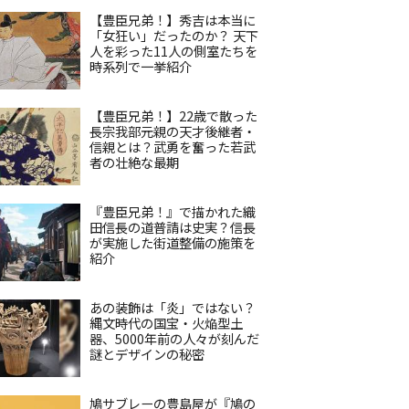
【豊臣兄弟！】秀吉は本当に
「女狂い」だったのか？ 天下
人を彩った11人の側室たちを
時系列で一挙紹介
【豊臣兄弟！】22歳で散った
長宗我部元親の天才後継者・
信親とは？武勇を奮った若武
者の壮絶な最期
『豊臣兄弟！』で描かれた織
田信長の道普請は史実？信長
が実施した街道整備の施策を
紹介
あの装飾は「炎」ではない？
縄文時代の国宝・火焔型土
器、5000年前の人々が刻んだ
謎とデザインの秘密
鳩サブレーの豊島屋が『鳩の