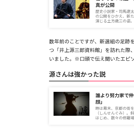
真が公開
歴史小説家・司馬遼太
の公開をひかえ、新
演じる土方歳三の姿。
数年前のことですが、新選組の足跡
つ「井上源三郎資料館」を訪れた際
いました。※口頭で伝え聞いたエピ
源さんは強かった説
誰より努力家で仲
顔」
時は幕末、京都の街
（しんせんぐみ）。
はじめ、数々の修羅