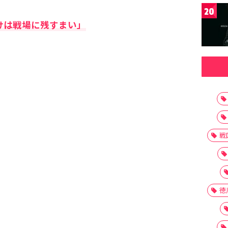
20
けは戦場に残すまい」
戦
徳