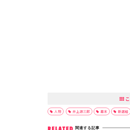
こ
人物
井上源三郎
幕末
新選組
関連する記事
RELATED