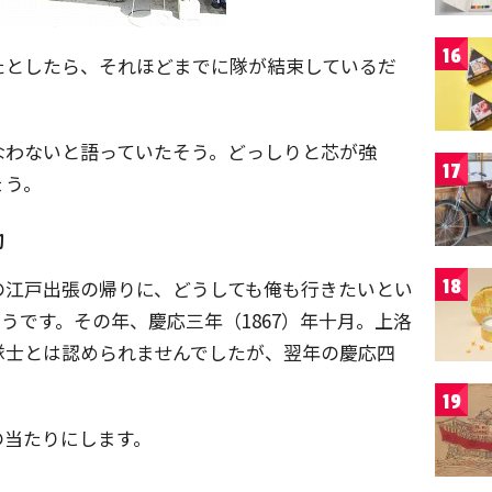
16
たとしたら、それほどまでに隊が結束しているだ
。
なわないと語っていたそう。どっしりと芯が強
17
ょう。
助
18
の江戸出張の帰りに、どうしても俺も行きたいとい
うです。その年、慶応三年（1867）年十月。上洛
隊士とは認められませんでしたが、翌年の慶応四
19
の当たりにします。