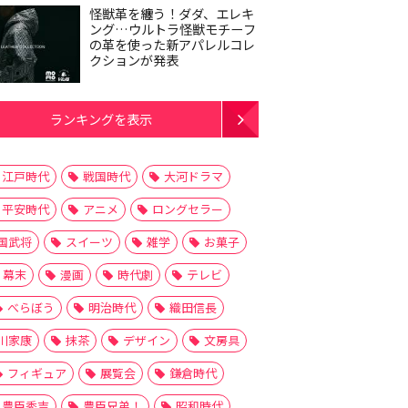
怪獣革を纏う！ダダ、エレキ
ング…ウルトラ怪獣モチーフ
の革を使った新アパレルコレ
クションが発表
ランキングを表示
江戸時代
戦国時代
大河ドラマ
平安時代
アニメ
ロングセラー
国武将
スイーツ
雑学
お菓子
幕末
漫画
時代劇
テレビ
べらぼう
明治時代
織田信長
川家康
抹茶
デザイン
文房具
フィギュア
展覧会
鎌倉時代
豊臣秀吉
豊臣兄弟！
昭和時代