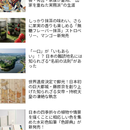
家を重ねた実務派”の生涯
しっかり抹茶の味わい、さら
に果実の香りも楽しめる「無
糖フレーバー抹茶」ストロベ
リー、マンゴー新発売
「一口」が「いもあら
い」！？ 日本の難読地名には
知られざる“名前の法則”があ
った
世界遺産決定で脚光！日本初
の巨大都城・藤原京を創り上
げた知られざる女帝・持統天
皇の凄絶な執念
日本の四季折々の植物や情景
を描くことに相応しい色を集
めた水彩色鉛筆『色辞典』が
新発売！