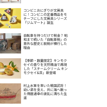
コンビニおにぎりが文房具
に！コンビニの定番商品をモ
チーフにした文房具シリーズ
『ジムマート』誕生
自転車を持つだけで税金？ 昭
和まで続いた「自転車税」の
意外な歴史と脱税が横行した
理由
【季節・数量限定】キンモク
セイの香りを天然精油で再現
した「スチームクリーム キン
モクセイ&茶」新登場
村上水軍を率いた戦国武将！
幼い弟を支え、共に海へ散っ
た得居通幸の波乱に満ちた生
涯