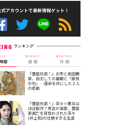
公式アカウントで最新情報ゲット！
ランキング
KING
ILY
WEEKLY
MONTHLY
4時間
週 間
月 間
『豊臣兄弟！』お市と柴田勝
家、自刃しての最期と「辞世
の句」…運命を共にした２人
の悲劇
『豊臣兄弟！』茶々＝悪女は
ほぼ創作？秀吉が溺愛、豊臣
家滅亡を背負わされた茶々
(井上和)の壮絶すぎる生涯