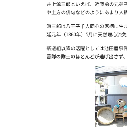
井上源三郎といえば、近藤勇の兄弟
や土方の俳句などのようにあまり人
源三郎は八王子千人同心の家柄に生
延元年（1860年）5月に天然理心流
新選組以降の活躍としては池田屋事件
番隊の隊士のほとんどが逃げ出さず