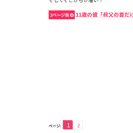
11歳の彼「叔父の首だ
2ページ目
1
2
ページ: