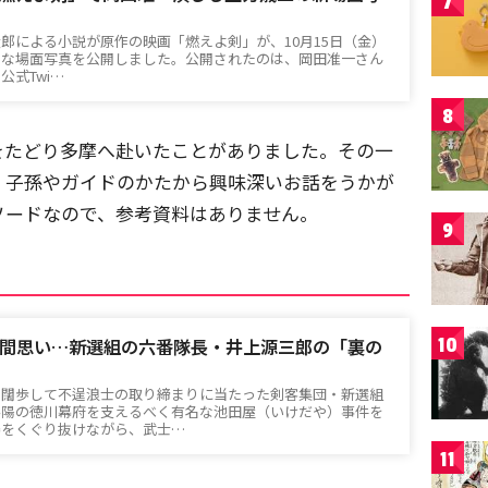
7
郎による小説が原作の映画「燃えよ剣」が、10月15日（金）
たな場面写真を公開しました。公開されたのは、岡田准一さん
公式Twi…
8
をたどり多摩へ赴いたことがありました。その一
、子孫やガイドのかたから興味深いお話をうかが
ソードなので、参考資料はありません。
9
10
間思い…新選組の六番隊長・井上源三郎の「裏の
を闊歩して不逞浪士の取り締まりに当たった剣客集団・新選組
斜陽の徳川幕府を支えるべく有名な池田屋（いけだや）事件を
場をくぐり抜けながら、武士…
11