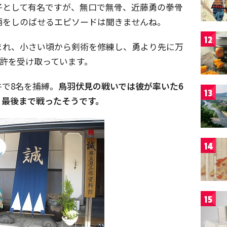
子として有名ですが、無口で無骨、近藤勇の拳骨
柄をしのばせるエピソードは聞きませんね。
12
まれ、小さい頃から剣術を修練し、勇より先に万
免許を受け取っています。
で8名を捕縛。
鳥羽伏見の戦いでは彼が率いた6
13
、最後まで戦ったそうです。
14
15