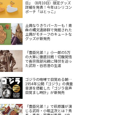
日』（8月10日）限定グッズ
詳細を発表！今年はシリコン
ポーチ「はとっこ」
土偶なりきりパーカーも！青
森の縄文遺跡群で発掘された
土偶がモチーフのキュートな
グッズが新発売
『豊臣兄弟！』小一郎の5万
の大軍に徹底抗戦！切腹覚悟
で長宗我部元親に降伏を迫っ
た武将・谷忠澄の生涯
ゴジラの咆哮で目覚める朝…
1954年公開『ゴジラ』の貴重
音源を搭載した「ゴジラ音声
目覚まし時計」が新発売
『豊臣兄弟！』で萩原護が演
じる武将・小堀正次とは？秀
長・秀吉・家康が重用、“出