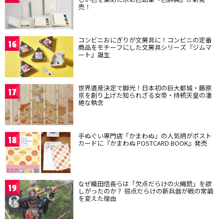
売！
コンビニおにぎりが文房具に！コンビニの定番
16
商品をモチーフにした文房具シリーズ『ジムマ
ート』誕生
世界遺産決定で脚光！日本初の巨大都城・藤原
17
京を創り上げた知られざる女帝・持統天皇の凄
絶な執念
手ぬぐい専門店「かまわぬ」の人気柄がポスト
18
カードに『かまわぬ POSTCARD BOOK』発売
なぜ織田信長らは「欠点だらけの火縄銃」を欲
19
しがったのか？ 弱点だらけの新兵器が戦の常識
を変えた理由