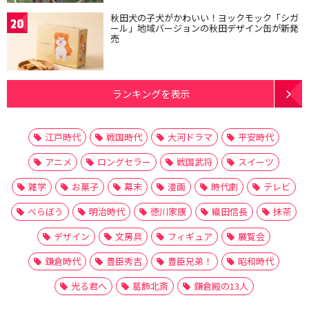
秋田犬の子犬がかわいい！ヨックモック「シガ
20
ール」地域バージョンの秋田デザイン缶が新発
売
ランキングを表示
江戸時代
戦国時代
大河ドラマ
平安時代
アニメ
ロングセラー
戦国武将
スイーツ
雑学
お菓子
幕末
漫画
時代劇
テレビ
べらぼう
明治時代
徳川家康
織田信長
抹茶
デザイン
文房具
フィギュア
展覧会
鎌倉時代
豊臣秀吉
豊臣兄弟！
昭和時代
光る君へ
葛飾北斎
鎌倉殿の13人