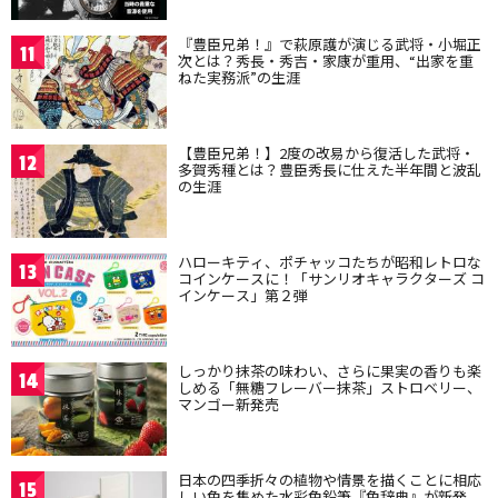
『豊臣兄弟！』で萩原護が演じる武将・小堀正
11
次とは？秀長・秀吉・家康が重用、“出家を重
ねた実務派”の生涯
【豊臣兄弟！】2度の改易から復活した武将・
12
多賀秀種とは？豊臣秀長に仕えた半年間と波乱
の生涯
ハローキティ、ポチャッコたちが昭和レトロな
13
コインケースに！「サンリオキャラクターズ コ
インケース」第２弾
しっかり抹茶の味わい、さらに果実の香りも楽
14
しめる「無糖フレーバー抹茶」ストロベリー、
マンゴー新発売
日本の四季折々の植物や情景を描くことに相応
15
しい色を集めた水彩色鉛筆『色辞典』が新発