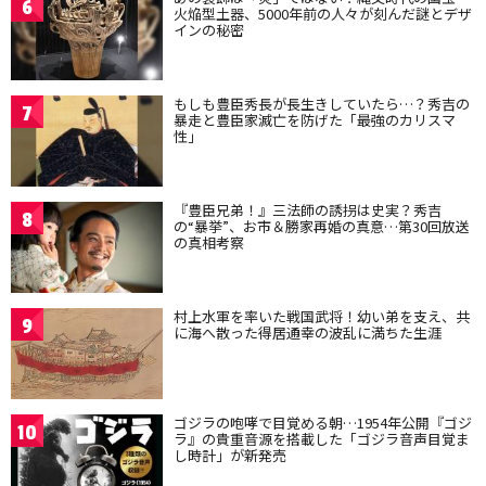
6
火焔型土器、5000年前の人々が刻んだ謎とデザ
インの秘密
もしも豊臣秀長が長生きしていたら…？秀吉の
7
暴走と豊臣家滅亡を防げた「最強のカリスマ
性」
『豊臣兄弟！』三法師の誘拐は史実？秀吉
8
の“暴挙”、お市＆勝家再婚の真意…第30回放送
の真相考察
村上水軍を率いた戦国武将！幼い弟を支え、共
9
に海へ散った得居通幸の波乱に満ちた生涯
ゴジラの咆哮で目覚める朝…1954年公開『ゴジ
10
ラ』の貴重音源を搭載した「ゴジラ音声目覚ま
し時計」が新発売