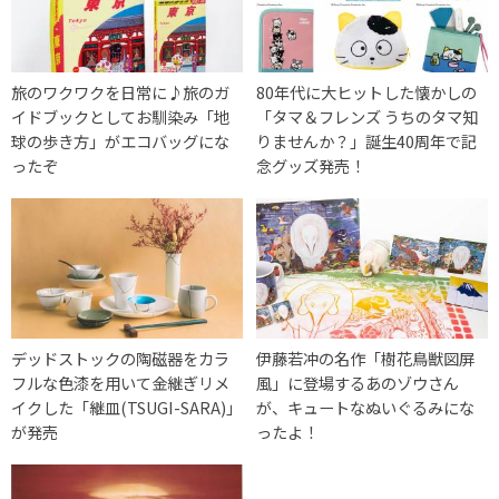
旅のワクワクを日常に♪旅のガ
80年代に大ヒットした懐かしの
イドブックとしてお馴染み「地
「タマ＆フレンズ うちのタマ知
球の歩き方」がエコバッグにな
りませんか？」誕生40周年で記
ったぞ
念グッズ発売！
デッドストックの陶磁器をカラ
伊藤若冲の名作「樹花鳥獣図屏
フルな色漆を用いて金継ぎリメ
風」に登場するあのゾウさん
イクした「継皿(TSUGI-SARA)」
が、キュートなぬいぐるみにな
が発売
ったよ！