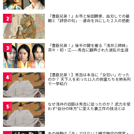
『豊臣兄弟！』お市と柴田勝家、自刃しての最
2
期と「辞世の句」…運命を共にした２人の悲劇
『豊臣兄弟！』後半の鍵を握る「浅井三姉妹」
3
茶々・初・江——秀吉に翻弄された波乱の生涯
【豊臣兄弟！】秀吉は本当に「女狂い」だった
4
のか？ 天下人を彩った11人の側室たちを時系列
で一挙紹介
なぜ浅井の旧臣は秀吉に従ったのか？ 武力を使
5
わず“自分の味方”に変えた裏工作の技法とは
あの装飾は「炎」ではない？縄文時代の国宝・