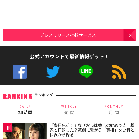
プレスリリース掲載サービス
公式アカウントで最新情報ゲット！
ランキング
RANKING
DAILY
WEEKLY
MONTHLY
24時間
週 間
月 間
『豊臣兄弟！』なぜお市は秀吉の勧めで柴田勝
1
家と再婚した？悲劇に繋がる「真相」を史料と
伏線から探る