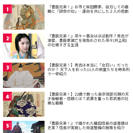
『豊臣兄弟！』お市と柴田勝家、自刃しての最
1
期と「辞世の句」…運命を共にした２人の悲劇
『豊臣兄弟！』茶々＝悪女はほぼ創作？秀吉が
2
溺愛、豊臣家滅亡を背負わされた茶々(井上和)
の壮絶すぎる生涯
【豊臣兄弟！】秀吉は本当に「女狂い」だった
3
のか？ 天下人を彩った11人の側室たちを時系列
で一挙紹介
【豊臣兄弟！】22歳で散った長宗我部元親の天
4
才後継者・信親とは？武勇を奮った若武者の壮
絶な最期
『豊臣兄弟！』で描かれた織田信長の道普請は
5
史実？信長が実施した街道整備の施策を紹介