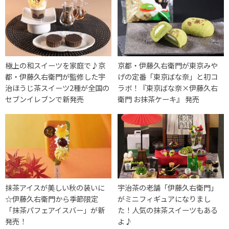
極上の和スイーツを家庭で♪京
京都・伊藤久右衛門が東京みや
都・伊藤久右衛門が監修した宇
げの定番「東京ばな奈」と初コ
治ほうじ茶スイーツ2種が全国の
ラボ！『東京ばな奈×伊藤久右
セブンイレブンで新発売
衛門 お抹茶ケーキ』 発売
抹茶アイスが美しい秋の装いに
宇治茶の老舗「伊藤久右衛門」
☆伊藤久右衛門から季節限定
がミニフィギュアになりまし
「抹茶パフェアイスバー」が新
た！人気の抹茶スイーツもある
発売！
よ♪