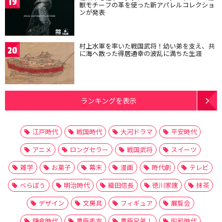
19
獣モチーフの革を使った新アパレルコレクショ
ンが発表
村上水軍を率いた戦国武将！幼い弟を支え、共
20
に海へ散った得居通幸の波乱に満ちた生涯
ランキングを表示
江戸時代
戦国時代
大河ドラマ
平安時代
アニメ
ロングセラー
戦国武将
スイーツ
雑学
お菓子
幕末
漫画
時代劇
テレビ
べらぼう
明治時代
織田信長
徳川家康
抹茶
デザイン
文房具
フィギュア
展覧会
鎌倉時代
豊臣秀吉
豊臣兄弟！
昭和時代