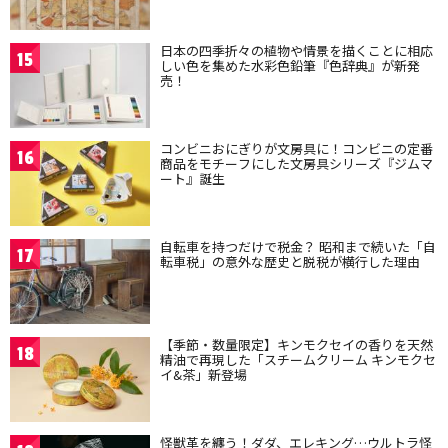
日本の四季折々の植物や情景を描くことに相応
15
しい色を集めた水彩色鉛筆『色辞典』が新発
売！
コンビニおにぎりが文房具に！コンビニの定番
16
商品をモチーフにした文房具シリーズ『ジムマ
ート』誕生
自転車を持つだけで税金？ 昭和まで続いた「自
17
転車税」の意外な歴史と脱税が横行した理由
【季節・数量限定】キンモクセイの香りを天然
18
精油で再現した「スチームクリーム キンモクセ
イ&茶」新登場
怪獣革を纏う！ダダ、エレキング…ウルトラ怪