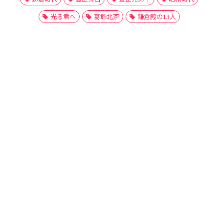
光る君へ
葛飾北斎
鎌倉殿の13人