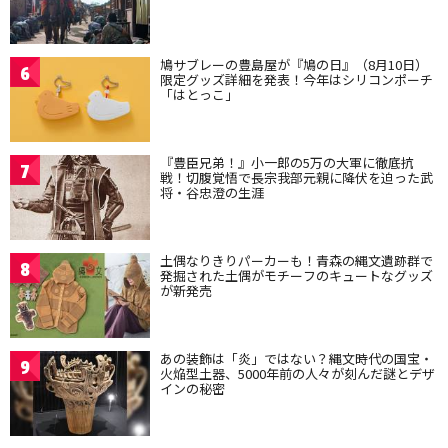
鳩サブレーの豊島屋が『鳩の日』（8月10日）
6
限定グッズ詳細を発表！今年はシリコンポーチ
「はとっこ」
『豊臣兄弟！』小一郎の5万の大軍に徹底抗
7
戦！切腹覚悟で長宗我部元親に降伏を迫った武
将・谷忠澄の生涯
土偶なりきりパーカーも！青森の縄文遺跡群で
8
発掘された土偶がモチーフのキュートなグッズ
が新発売
あの装飾は「炎」ではない？縄文時代の国宝・
9
火焔型土器、5000年前の人々が刻んだ謎とデザ
インの秘密