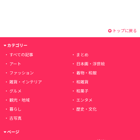
トップに戻る
カテゴリー
すべての記事
まとめ
アート
日本画・浮世絵
ファッション
着物・和服
雑貨・インテリア
和雑貨
グルメ
和菓子
観光・地域
エンタメ
暮らし
歴史・文化
古写真
ページ