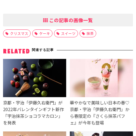
この記事の画像一覧
クリスマス
ケーキ
スイーツ
抹茶
関連する記事
RELATED
京都・宇治「伊藤久右衛門」が
華やかなで美味しい日本の春♡
2022年バレンタインギフト新作
京都・宇治「伊藤久右衛門」か
「宇治抹茶ショコラマカロン」
ら春限定の『さくら抹茶パフ
を発表
ェ』が今年も登場