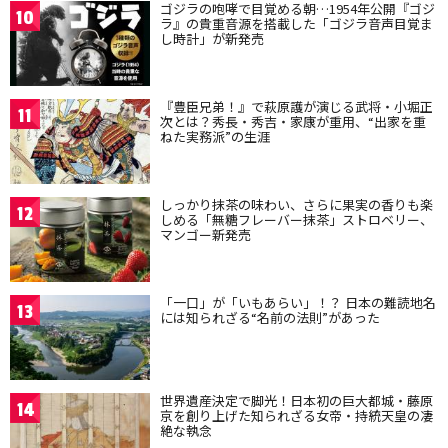
ゴジラの咆哮で目覚める朝…1954年公開『ゴジ
10
ラ』の貴重音源を搭載した「ゴジラ音声目覚ま
し時計」が新発売
『豊臣兄弟！』で萩原護が演じる武将・小堀正
11
次とは？秀長・秀吉・家康が重用、“出家を重
ねた実務派”の生涯
しっかり抹茶の味わい、さらに果実の香りも楽
12
しめる「無糖フレーバー抹茶」ストロベリー、
マンゴー新発売
「一口」が「いもあらい」！？ 日本の難読地名
13
には知られざる“名前の法則”があった
世界遺産決定で脚光！日本初の巨大都城・藤原
14
京を創り上げた知られざる女帝・持統天皇の凄
絶な執念