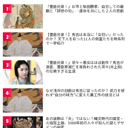
『豊臣兄弟！』お市と柴田勝家、自刃しての最
1
期と「辞世の句」…運命を共にした２人の悲劇
【豊臣兄弟！】秀吉は本当に「女狂い」だった
2
のか？ 天下人を彩った11人の側室たちを時系列
で一挙紹介
『豊臣兄弟！』茶々＝悪女はほぼ創作？秀吉が
3
溺愛、豊臣家滅亡を背負わされた茶々(井上和)
の壮絶すぎる生涯
なぜ浅井の旧臣は秀吉に従ったのか？ 武力を使
4
わず“自分の味方”に変えた裏工作の技法とは
あの装飾は「炎」ではない？縄文時代の国宝・
5
火焔型土器、5000年前の人々が刻んだ謎とデザ
インの秘密