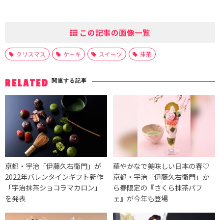
この記事の画像一覧
クリスマス
ケーキ
スイーツ
抹茶
関連する記事
RELATED
京都・宇治「伊藤久右衛門」が
華やかなで美味しい日本の春♡
2022年バレンタインギフト新作
京都・宇治「伊藤久右衛門」か
「宇治抹茶ショコラマカロン」
ら春限定の『さくら抹茶パフ
を発表
ェ』が今年も登場