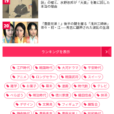
19
説」の嘘と、水野忠邦が「大奥」を敵に回した
本当の理由
『豊臣兄弟！』後半の鍵を握る「浅井三姉妹」
20
茶々・初・江——秀吉に翻弄された波乱の生涯
ランキングを表示
江戸時代
戦国時代
大河ドラマ
平安時代
アニメ
ロングセラー
戦国武将
スイーツ
雑学
お菓子
幕末
漫画
時代劇
テレビ
べらぼう
明治時代
徳川家康
織田信長
抹茶
デザイン
文房具
フィギュア
展覧会
鎌倉時代
豊臣秀吉
豊臣兄弟！
昭和時代