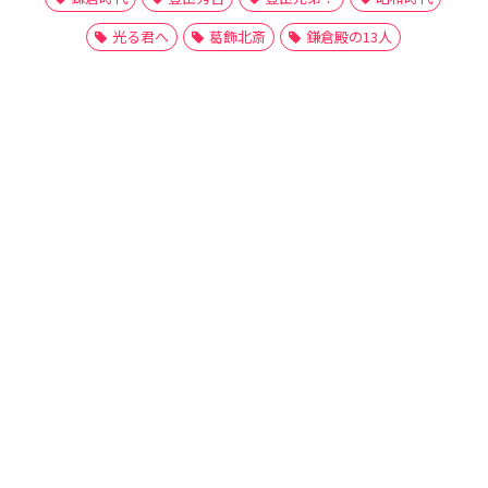
光る君へ
葛飾北斎
鎌倉殿の13人