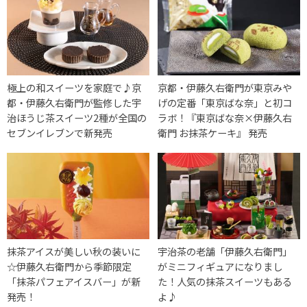
極上の和スイーツを家庭で♪京
京都・伊藤久右衛門が東京みや
都・伊藤久右衛門が監修した宇
げの定番「東京ばな奈」と初コ
治ほうじ茶スイーツ2種が全国の
ラボ！『東京ばな奈×伊藤久右
セブンイレブンで新発売
衛門 お抹茶ケーキ』 発売
抹茶アイスが美しい秋の装いに
宇治茶の老舗「伊藤久右衛門」
☆伊藤久右衛門から季節限定
がミニフィギュアになりまし
「抹茶パフェアイスバー」が新
た！人気の抹茶スイーツもある
発売！
よ♪