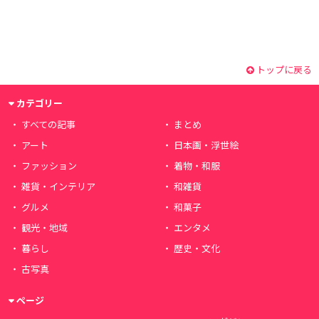
トップに戻る
カテゴリー
すべての記事
まとめ
アート
日本画・浮世絵
ファッション
着物・和服
雑貨・インテリア
和雑貨
グルメ
和菓子
観光・地域
エンタメ
暮らし
歴史・文化
古写真
ページ