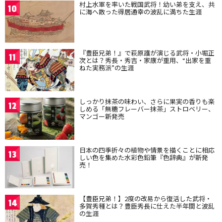
村上水軍を率いた戦国武将！幼い弟を支え、共
10
に海へ散った得居通幸の波乱に満ちた生涯
『豊臣兄弟！』で萩原護が演じる武将・小堀正
11
次とは？秀長・秀吉・家康が重用、“出家を重
ねた実務派”の生涯
しっかり抹茶の味わい、さらに果実の香りも楽
12
しめる「無糖フレーバー抹茶」ストロベリー、
マンゴー新発売
日本の四季折々の植物や情景を描くことに相応
13
しい色を集めた水彩色鉛筆『色辞典』が新発
売！
【豊臣兄弟！】2度の改易から復活した武将・
14
多賀秀種とは？豊臣秀長に仕えた半年間と波乱
の生涯