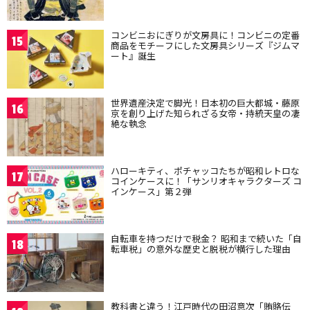
コンビニおにぎりが文房具に！コンビニの定番
15
商品をモチーフにした文房具シリーズ『ジムマ
ート』誕生
世界遺産決定で脚光！日本初の巨大都城・藤原
16
京を創り上げた知られざる女帝・持統天皇の凄
絶な執念
ハローキティ、ポチャッコたちが昭和レトロな
17
コインケースに！「サンリオキャラクターズ コ
インケース」第２弾
自転車を持つだけで税金？ 昭和まで続いた「自
18
転車税」の意外な歴史と脱税が横行した理由
教科書と違う！江戸時代の田沼意次「賄賂伝