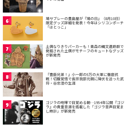
鳩サブレーの豊島屋が『鳩の日』（8月10日）
6
限定グッズ詳細を発表！今年はシリコンポーチ
「はとっこ」
土偶なりきりパーカーも！青森の縄文遺跡群で
7
発掘された土偶がモチーフのキュートなグッズ
が新発売
『豊臣兄弟！』小一郎の5万の大軍に徹底抗
8
戦！切腹覚悟で長宗我部元親に降伏を迫った武
将・谷忠澄の生涯
ゴジラの咆哮で目覚める朝…1954年公開『ゴジ
9
ラ』の貴重音源を搭載した「ゴジラ音声目覚ま
し時計」が新発売