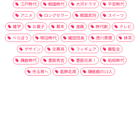
江戸時代
戦国時代
大河ドラマ
平安時代
アニメ
ロングセラー
戦国武将
スイーツ
雑学
お菓子
幕末
漫画
時代劇
テレビ
べらぼう
明治時代
織田信長
徳川家康
抹茶
デザイン
文房具
フィギュア
展覧会
鎌倉時代
豊臣秀吉
豊臣兄弟！
昭和時代
光る君へ
葛飾北斎
鎌倉殿の13人