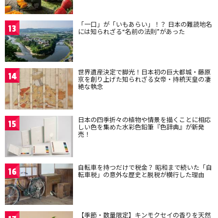
「一口」が「いもあらい」！？ 日本の難読地名
13
には知られざる“名前の法則”があった
世界遺産決定で脚光！日本初の巨大都城・藤原
14
京を創り上げた知られざる女帝・持統天皇の凄
絶な執念
日本の四季折々の植物や情景を描くことに相応
15
しい色を集めた水彩色鉛筆『色辞典』が新発
売！
自転車を持つだけで税金？ 昭和まで続いた「自
16
転車税」の意外な歴史と脱税が横行した理由
【季節・数量限定】キンモクセイの香りを天然