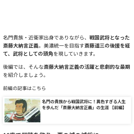
名門貴族・近衛家出身でありながら、
戦国武将となった
斎藤大納言正義
。美濃統一を目指す
斎藤道三の後援を経
て、武将としての頭角
を現していきます。
後編では、そんな
斎藤大納言正義の活躍と悲劇的な最期
を紹介しましょう。
前編の記事はこちら
名門の貴族から戦国武将に！異色すぎる人生
を歩んだ「斎藤大納言正義」の生涯 【前編】