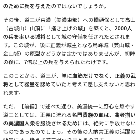
のために兵を与えた
のではないでしょうか。
その後、道三が東濃（美濃東部）への橋頭保として高山
（古城山）山頂に「掻き上げの城」を築くと、
2000人
の兵を率いる城将
として城の守備を任されたとされま
す。この城が、後に正義が城主となる鳥峰城（兼山城・
金山城）の原型かどうかは定かではありませんが、初陣
の後に、7倍以上の兵を与えられたわけです。
このことから、道三が、単に
血筋だけでなく、正義の武
将として器量を認めていた
と考えて差し支えないと思わ
れます。
ただ、【前編】で述べた通り、美濃統一に野心を燃やす
道三としては、正義に流れる
名門貴族の血は、曲者揃い
の美濃国人衆を服従させるため
には、絶対に手放せない
ものであったのでしょう。その後の大納言正義の活躍の
背景には、絶えず道三がつきまとうのです。