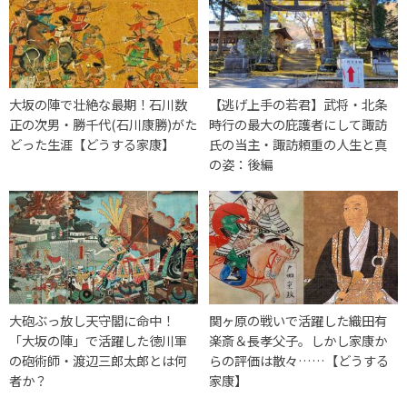
大坂の陣で壮絶な最期！石川数
【逃げ上手の若君】武将・北条
正の次男・勝千代(石川康勝)がた
時行の最大の庇護者にして諏訪
どった生涯【どうする家康】
氏の当主・諏訪頼重の人生と真
の姿：後編
大砲ぶっ放し天守閣に命中！
関ヶ原の戦いで活躍した織田有
「大坂の陣」で活躍した徳川軍
楽斎＆長孝父子。しかし家康か
の砲術師・渡辺三郎太郎とは何
らの評価は散々……【どうする
者か？
家康】