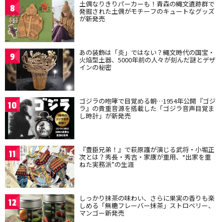
土偶なりきりパーカーも！青森の縄文遺跡群で
8
発掘された土偶がモチーフのキュートなグッズ
が新発売
あの装飾は「炎」ではない？縄文時代の国宝・
9
火焔型土器、5000年前の人々が刻んだ謎とデザ
インの秘密
ゴジラの咆哮で目覚める朝…1954年公開『ゴジ
10
ラ』の貴重音源を搭載した「ゴジラ音声目覚ま
し時計」が新発売
『豊臣兄弟！』で萩原護が演じる武将・小堀正
11
次とは？秀長・秀吉・家康が重用、“出家を重
ねた実務派”の生涯
しっかり抹茶の味わい、さらに果実の香りも楽
12
しめる「無糖フレーバー抹茶」ストロベリー、
マンゴー新発売