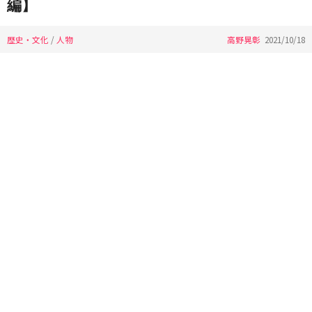
編】
歴史・文化
/
人物
高野晃彰
2021/10/18