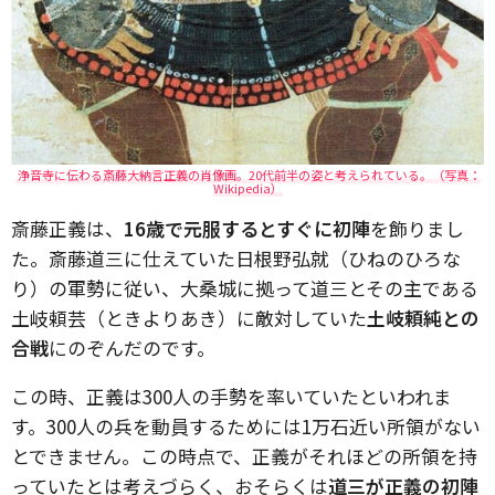
浄音寺に伝わる斎藤大納言正義の肖像画。20代前半の姿と考えられている。（写真：
Wikipedia）
斎藤正義は、
16歳で元服するとすぐに初陣
を飾りまし
た。斎藤道三に仕えていた日根野弘就（ひねのひろな
り）の軍勢に従い、大桑城に拠って道三とその主である
土岐頼芸（ときよりあき）に敵対していた
土岐頼純との
合戦
にのぞんだのです。
この時、正義は300人の手勢を率いていたといわれま
す。300人の兵を動員するためには1万石近い所領がない
とできません。この時点で、正義がそれほどの所領を持
っていたとは考えづらく、おそらくは
道三が正義の初陣