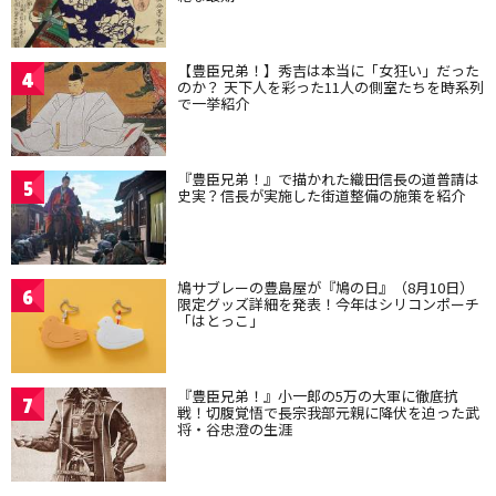
【豊臣兄弟！】秀吉は本当に「女狂い」だった
4
のか？ 天下人を彩った11人の側室たちを時系列
で一挙紹介
『豊臣兄弟！』で描かれた織田信長の道普請は
5
史実？信長が実施した街道整備の施策を紹介
鳩サブレーの豊島屋が『鳩の日』（8月10日）
6
限定グッズ詳細を発表！今年はシリコンポーチ
「はとっこ」
『豊臣兄弟！』小一郎の5万の大軍に徹底抗
7
戦！切腹覚悟で長宗我部元親に降伏を迫った武
将・谷忠澄の生涯