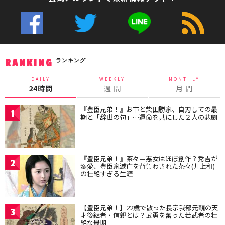
ランキング
RANKING
DAILY
WEEKLY
MONTHLY
24時間
週 間
月 間
『豊臣兄弟！』お市と柴田勝家、自刃しての最
1
期と「辞世の句」…運命を共にした２人の悲劇
『豊臣兄弟！』茶々＝悪女はほぼ創作？秀吉が
2
溺愛、豊臣家滅亡を背負わされた茶々(井上和)
の壮絶すぎる生涯
【豊臣兄弟！】22歳で散った長宗我部元親の天
3
才後継者・信親とは？武勇を奮った若武者の壮
絶な最期