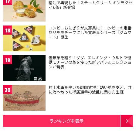
17
精油で再現した「スチームクリーム キンモクセ
イ&茶」新登場
コンビニおにぎりが文房具に！コンビニの定番
18
商品をモチーフにした文房具シリーズ『ジムマ
ート』誕生
怪獣革を纏う！ダダ、エレキング…ウルトラ怪
19
獣モチーフの革を使った新アパレルコレクショ
ンが発表
村上水軍を率いた戦国武将！幼い弟を支え、共
20
に海へ散った得居通幸の波乱に満ちた生涯
ランキングを表示