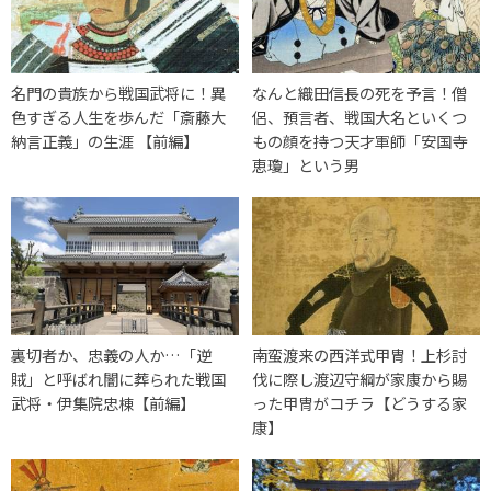
名門の貴族から戦国武将に！異
なんと織田信長の死を予言！僧
色すぎる人生を歩んだ「斎藤大
侶、預言者、戦国大名といくつ
納言正義」の生涯 【前編】
もの顔を持つ天才軍師「安国寺
恵瓊」という男
裏切者か、忠義の人か…「逆
南蛮渡来の西洋式甲冑！上杉討
賊」と呼ばれ闇に葬られた戦国
伐に際し渡辺守綱が家康から賜
武将・伊集院忠棟【前編】
った甲冑がコチラ【どうする家
康】