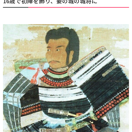
16歳で初陣を飾り、要の城の城将に