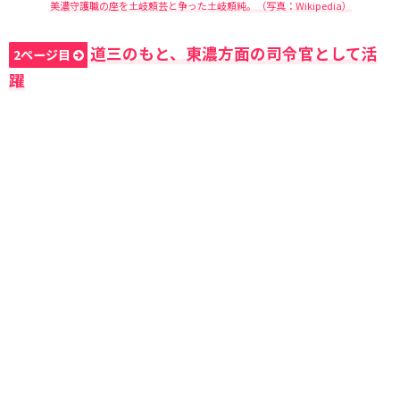
美濃守護職の座を土岐頼芸と争った土岐頼純。（写真：Wikipedia）
道三のもと、東濃方面の司令官として活
2ページ目
躍