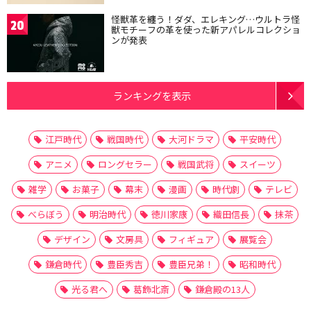
怪獣革を纏う！ダダ、エレキング…ウルトラ怪
20
獣モチーフの革を使った新アパレルコレクショ
ンが発表
ランキングを表示
江戸時代
戦国時代
大河ドラマ
平安時代
アニメ
ロングセラー
戦国武将
スイーツ
雑学
お菓子
幕末
漫画
時代劇
テレビ
べらぼう
明治時代
徳川家康
織田信長
抹茶
デザイン
文房具
フィギュア
展覧会
鎌倉時代
豊臣秀吉
豊臣兄弟！
昭和時代
光る君へ
葛飾北斎
鎌倉殿の13人