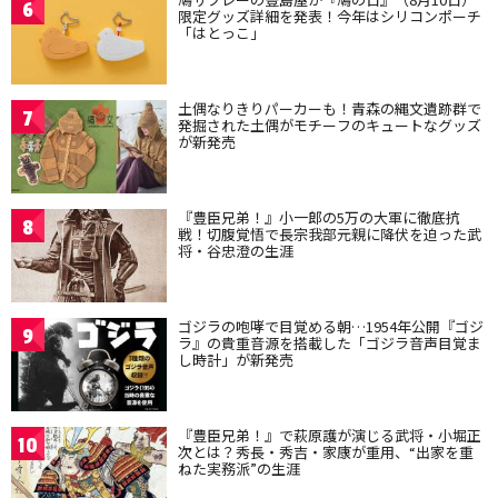
6
限定グッズ詳細を発表！今年はシリコンポーチ
「はとっこ」
土偶なりきりパーカーも！青森の縄文遺跡群で
7
発掘された土偶がモチーフのキュートなグッズ
が新発売
『豊臣兄弟！』小一郎の5万の大軍に徹底抗
8
戦！切腹覚悟で長宗我部元親に降伏を迫った武
将・谷忠澄の生涯
ゴジラの咆哮で目覚める朝…1954年公開『ゴジ
9
ラ』の貴重音源を搭載した「ゴジラ音声目覚ま
し時計」が新発売
『豊臣兄弟！』で萩原護が演じる武将・小堀正
10
次とは？秀長・秀吉・家康が重用、“出家を重
ねた実務派”の生涯