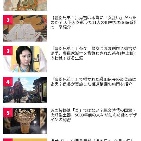
【豊臣兄弟！】秀吉は本当に「女狂い」だった
2
のか？ 天下人を彩った11人の側室たちを時系列
で一挙紹介
『豊臣兄弟！』茶々＝悪女はほぼ創作？秀吉が
3
溺愛、豊臣家滅亡を背負わされた茶々(井上和)
の壮絶すぎる生涯
『豊臣兄弟！』で描かれた織田信長の道普請は
4
史実？信長が実施した街道整備の施策を紹介
あの装飾は「炎」ではない？縄文時代の国宝・
5
火焔型土器、5000年前の人々が刻んだ謎とデザ
インの秘密
鳩サブレーの豊島屋が『鳩の日』（8月10日）