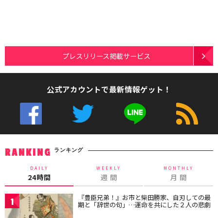
プレスリリース掲載サービス
公式アカウントで最新情報ゲット！
ランキング
RANKING
DAILY
WEEKLY
MONTHLY
24時間
週 間
月 間
『豊臣兄弟！』お市と柴田勝家、自刃しての最
1
期と「辞世の句」…運命を共にした２人の悲劇