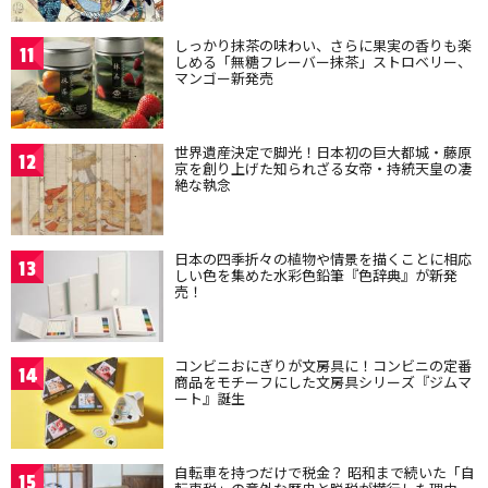
しっかり抹茶の味わい、さらに果実の香りも楽
11
しめる「無糖フレーバー抹茶」ストロベリー、
マンゴー新発売
世界遺産決定で脚光！日本初の巨大都城・藤原
12
京を創り上げた知られざる女帝・持統天皇の凄
絶な執念
日本の四季折々の植物や情景を描くことに相応
13
しい色を集めた水彩色鉛筆『色辞典』が新発
売！
コンビニおにぎりが文房具に！コンビニの定番
14
商品をモチーフにした文房具シリーズ『ジムマ
ート』誕生
自転車を持つだけで税金？ 昭和まで続いた「自
15