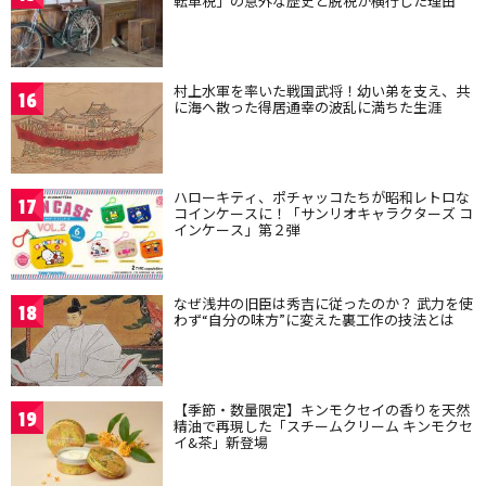
転車税」の意外な歴史と脱税が横行した理由
村上水軍を率いた戦国武将！幼い弟を支え、共
16
に海へ散った得居通幸の波乱に満ちた生涯
ハローキティ、ポチャッコたちが昭和レトロな
17
コインケースに！「サンリオキャラクターズ コ
インケース」第２弾
なぜ浅井の旧臣は秀吉に従ったのか？ 武力を使
18
わず“自分の味方”に変えた裏工作の技法とは
【季節・数量限定】キンモクセイの香りを天然
19
精油で再現した「スチームクリーム キンモクセ
イ&茶」新登場