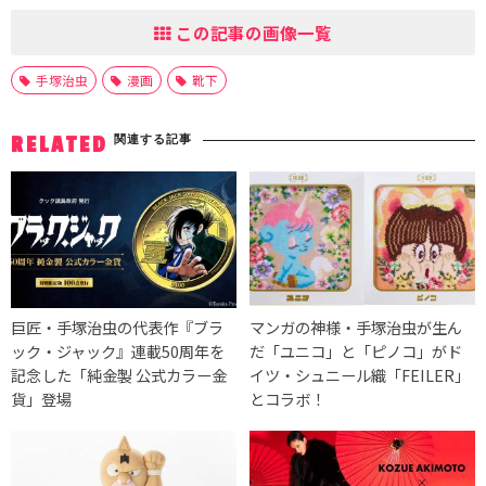
この記事の画像一覧
手塚治虫
漫画
靴下
関連する記事
RELATED
巨匠・手塚治虫の代表作『ブラ
マンガの神様・手塚治虫が生ん
ック・ジャック』連載50周年を
だ「ユニコ」と「ピノコ」がド
記念した「純金製 公式カラー金
イツ・シュニール織「FEILER」
貨」登場
とコラボ！