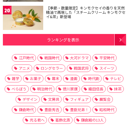
【季節・数量限定】キンモクセイの香りを天然
20
精油で再現した「スチームクリーム キンモクセ
イ&茶」新登場
ランキングを表示
江戸時代
戦国時代
大河ドラマ
平安時代
アニメ
ロングセラー
戦国武将
スイーツ
雑学
お菓子
幕末
漫画
時代劇
テレビ
べらぼう
明治時代
徳川家康
織田信長
抹茶
デザイン
文房具
フィギュア
展覧会
鎌倉時代
豊臣秀吉
豊臣兄弟！
昭和時代
光る君へ
葛飾北斎
鎌倉殿の13人