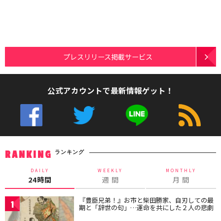
プレスリリース掲載サービス
公式アカウントで最新情報ゲット！
ランキング
RANKING
DAILY
WEEKLY
MONTHLY
24時間
週 間
月 間
『豊臣兄弟！』お市と柴田勝家、自刃しての最
1
期と「辞世の句」…運命を共にした２人の悲劇