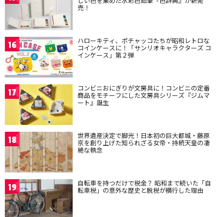
しい色を集めた水彩色鉛筆『色辞典』が新発
売！
ハローキティ、ポチャッコたちが昭和レトロな
16
コインケースに！「サンリオキャラクターズ コ
インケース」第２弾
コンビニおにぎりが文房具に！コンビニの定番
17
商品をモチーフにした文房具シリーズ『ジムマ
ート』誕生
世界遺産決定で脚光！日本初の巨大都城・藤原
18
京を創り上げた知られざる女帝・持統天皇の凄
絶な執念
自転車を持つだけで税金？ 昭和まで続いた「自
19
転車税」の意外な歴史と脱税が横行した理由