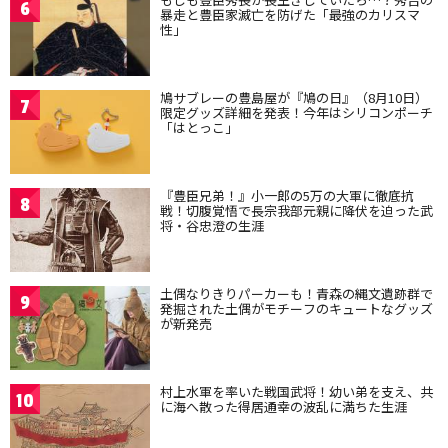
6
暴走と豊臣家滅亡を防げた「最強のカリスマ
性」
鳩サブレーの豊島屋が『鳩の日』（8月10日）
7
限定グッズ詳細を発表！今年はシリコンポーチ
「はとっこ」
『豊臣兄弟！』小一郎の5万の大軍に徹底抗
8
戦！切腹覚悟で長宗我部元親に降伏を迫った武
将・谷忠澄の生涯
土偶なりきりパーカーも！青森の縄文遺跡群で
9
発掘された土偶がモチーフのキュートなグッズ
が新発売
村上水軍を率いた戦国武将！幼い弟を支え、共
10
に海へ散った得居通幸の波乱に満ちた生涯