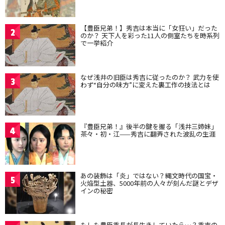
【豊臣兄弟！】秀吉は本当に「女狂い」だった
2
のか？ 天下人を彩った11人の側室たちを時系列
で一挙紹介
なぜ浅井の旧臣は秀吉に従ったのか？ 武力を使
3
わず“自分の味方”に変えた裏工作の技法とは
『豊臣兄弟！』後半の鍵を握る「浅井三姉妹」
4
茶々・初・江——秀吉に翻弄された波乱の生涯
あの装飾は「炎」ではない？縄文時代の国宝・
5
火焔型土器、5000年前の人々が刻んだ謎とデザ
インの秘密
もしも豊臣秀長が長生きしていたら…？秀吉の