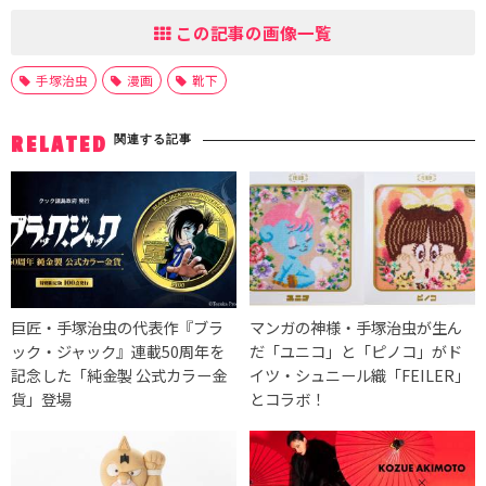
この記事の画像一覧
手塚治虫
漫画
靴下
関連する記事
RELATED
巨匠・手塚治虫の代表作『ブラ
マンガの神様・手塚治虫が生ん
ック・ジャック』連載50周年を
だ「ユニコ」と「ピノコ」がド
記念した「純金製 公式カラー金
イツ・シュニール織「FEILER」
貨」登場
とコラボ！