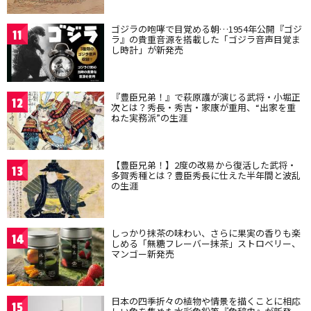
ゴジラの咆哮で目覚める朝…1954年公開『ゴジ
11
ラ』の貴重音源を搭載した「ゴジラ音声目覚ま
し時計」が新発売
『豊臣兄弟！』で萩原護が演じる武将・小堀正
12
次とは？秀長・秀吉・家康が重用、“出家を重
ねた実務派”の生涯
【豊臣兄弟！】2度の改易から復活した武将・
13
多賀秀種とは？豊臣秀長に仕えた半年間と波乱
の生涯
しっかり抹茶の味わい、さらに果実の香りも楽
14
しめる「無糖フレーバー抹茶」ストロベリー、
マンゴー新発売
日本の四季折々の植物や情景を描くことに相応
15