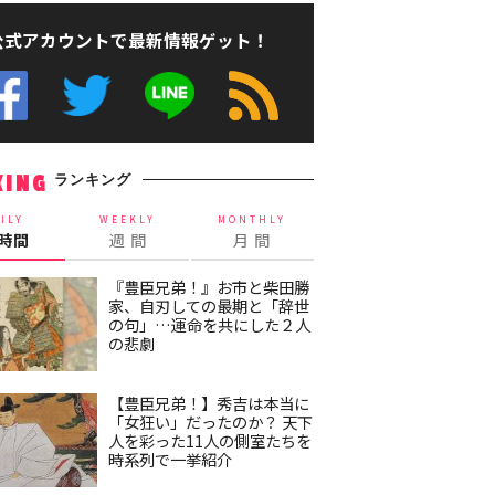
公式アカウントで最新情報ゲット！
ランキング
KING
ILY
WEEKLY
MONTHLY
4時間
週 間
月 間
『豊臣兄弟！』お市と柴田勝
家、自刃しての最期と「辞世
の句」…運命を共にした２人
の悲劇
【豊臣兄弟！】秀吉は本当に
「女狂い」だったのか？ 天下
人を彩った11人の側室たちを
時系列で一挙紹介