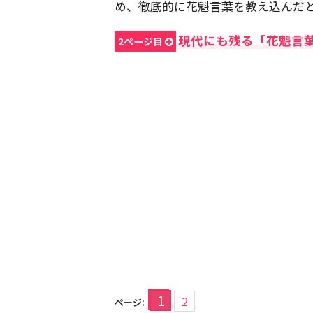
め、徹底的に花魁言葉を教え込んだ
現代にも残る「花魁言
2ページ目
1
2
ページ: