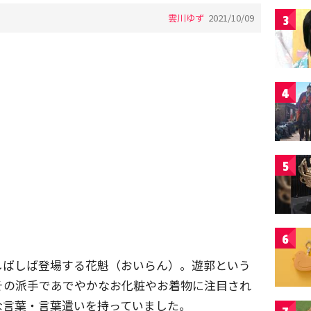
雲川ゆず
2021/10/09
3
4
5
6
しばしば登場する花魁（おいらん）。遊郭という
その派手であでやかなお化粧やお着物に注目され
な言葉・言葉遣いを持っていました。