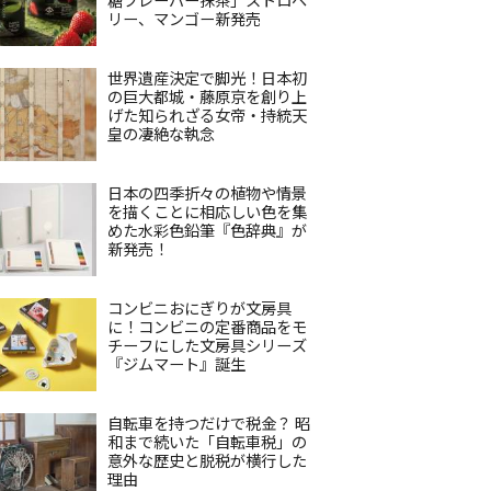
リー、マンゴー新発売
世界遺産決定で脚光！日本初
の巨大都城・藤原京を創り上
げた知られざる女帝・持統天
皇の凄絶な執念
日本の四季折々の植物や情景
を描くことに相応しい色を集
めた水彩色鉛筆『色辞典』が
新発売！
コンビニおにぎりが文房具
に！コンビニの定番商品をモ
チーフにした文房具シリーズ
『ジムマート』誕生
自転車を持つだけで税金？ 昭
和まで続いた「自転車税」の
意外な歴史と脱税が横行した
理由