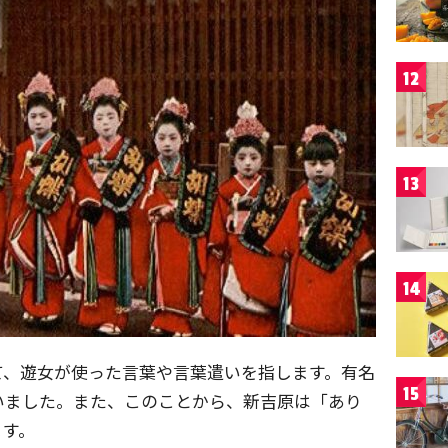
12
13
14
て、遊女が使った言葉や言葉遣いを指します。有名
15
いました。また、このことから、新吉原は「あり
ます。