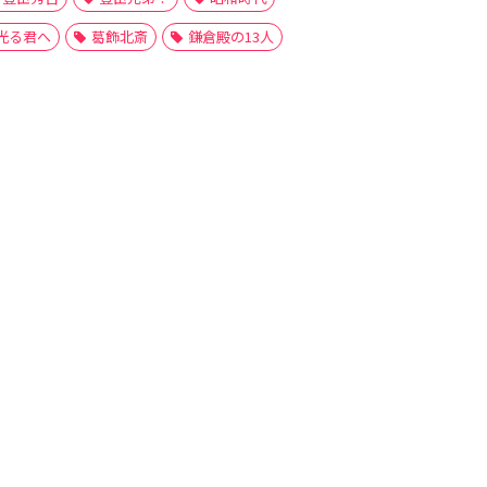
光る君へ
葛飾北斎
鎌倉殿の13人