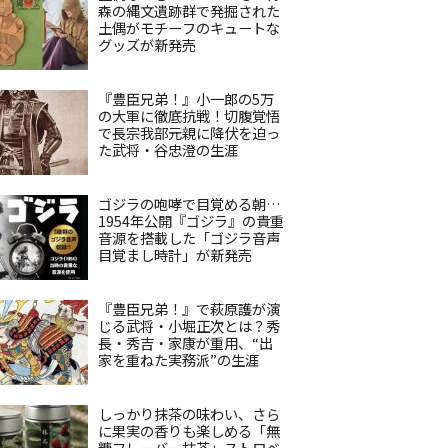
森の縄文遺跡群で発掘された
土偶がモチーフのキュートな
グッズが新発売
『豊臣兄弟！』小一郎の5万
の大軍に徹底抗戦！切腹覚悟
で長宗我部元親に降伏を迫っ
た武将・谷忠澄の生涯
ゴジラの咆哮で目覚める朝…
1954年公開『ゴジラ』の貴重
音源を搭載した「ゴジラ音声
目覚まし時計」が新発売
『豊臣兄弟！』で萩原護が演
じる武将・小堀正次とは？秀
長・秀吉・家康が重用、“出
家を重ねた実務派”の生涯
しっかり抹茶の味わい、さら
に果実の香りも楽しめる「無
糖フレーバー抹茶」ストロベ