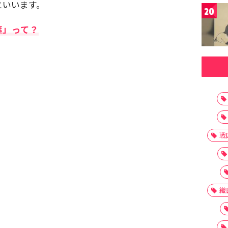
といいます。
20
葉」って？
戦
織