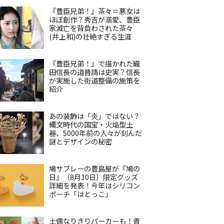
『豊臣兄弟！』茶々＝悪女は
ほぼ創作？秀吉が溺愛、豊臣
家滅亡を背負わされた茶々
(井上和)の壮絶すぎる生涯
『豊臣兄弟！』で描かれた織
田信長の道普請は史実？信長
が実施した街道整備の施策を
紹介
あの装飾は「炎」ではない？
縄文時代の国宝・火焔型土
器、5000年前の人々が刻んだ
謎とデザインの秘密
鳩サブレーの豊島屋が『鳩の
日』（8月10日）限定グッズ
詳細を発表！今年はシリコン
ポーチ「はとっこ」
土偶なりきりパーカーも！青