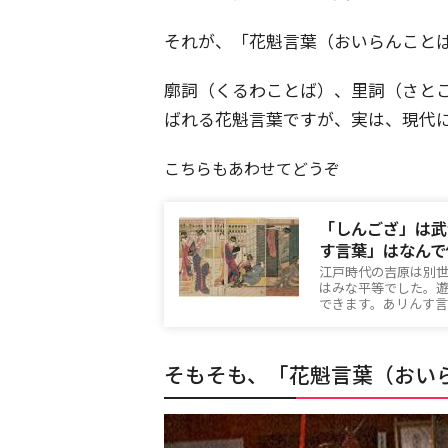
それが、「花魁言葉（おいらんこと
廓詞（くるわことば）、里詞（さと
ばれる花魁言葉ですが、実は、現代
こちらもあわせてどうぞ
「しんござ」は武
す言葉」はなんで
江戸時代の吉原は別
はみな平等でした。
できます。あリんす
そもそも、「花魁言葉（おい