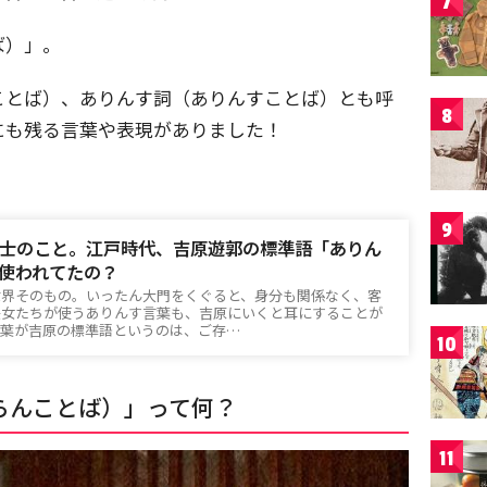
7
ば）」。
ことば）、ありんす詞（ありんすことば）とも呼
8
にも残る言葉や表現がありました！
9
士のこと。江戸時代、吉原遊郭の標準語「ありん
使われてたの？
世界そのもの。いったん大門をくぐると、身分も関係なく、客
遊女たちが使うありんす言葉も、吉原にいくと耳にすることが
言葉が吉原の標準語というのは、ご存…
10
らんことば）」って何？
11