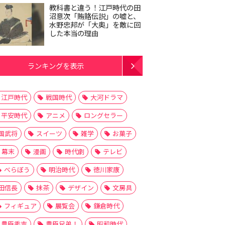
教科書と違う！江戸時代の田
沼意次「賄賂伝説」の嘘と、
水野忠邦が「大奥」を敵に回
した本当の理由
ランキングを表示
江戸時代
戦国時代
大河ドラマ
平安時代
アニメ
ロングセラー
国武将
スイーツ
雑学
お菓子
幕末
漫画
時代劇
テレビ
べらぼう
明治時代
徳川家康
田信長
抹茶
デザイン
文房具
フィギュア
展覧会
鎌倉時代
豊臣秀吉
豊臣兄弟！
昭和時代