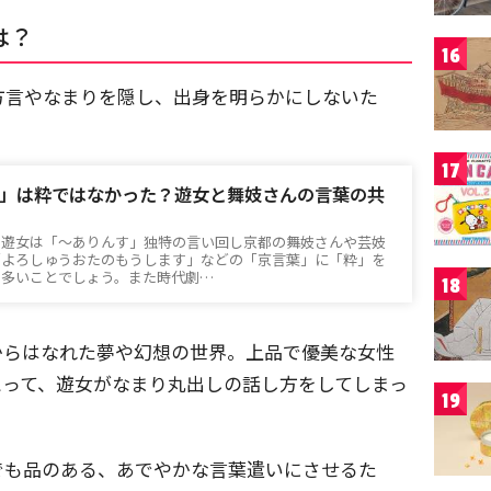
は？
16
方言やなまりを隠し、出身を明らかにしないた
17
」は粋ではなかった？遊女と舞妓さんの言葉の共
」遊女は「～ありんす」独特の言い回し京都の舞妓さんや芸妓
「よろしゅうおたのもうします」などの「京言葉」に「粋」を
も多いことでしょう。また時代劇…
18
からはなれた夢や幻想の世界。上品で優美な女性
とって、遊女がなまり丸出しの話し方をしてしまっ
19
でも品のある、あでやかな言葉遣いにさせるた