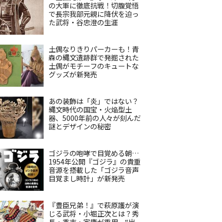
の大軍に徹底抗戦！切腹覚悟
で長宗我部元親に降伏を迫っ
た武将・谷忠澄の生涯
土偶なりきりパーカーも！青
森の縄文遺跡群で発掘された
土偶がモチーフのキュートな
グッズが新発売
あの装飾は「炎」ではない？
縄文時代の国宝・火焔型土
器、5000年前の人々が刻んだ
謎とデザインの秘密
ゴジラの咆哮で目覚める朝…
1954年公開『ゴジラ』の貴重
音源を搭載した「ゴジラ音声
目覚まし時計」が新発売
『豊臣兄弟！』で萩原護が演
じる武将・小堀正次とは？秀
長・秀吉・家康が重用、“出