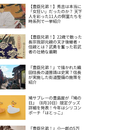
【豊臣兄弟！】秀吉は本当に
「女狂い」だったのか？ 天下
人を彩った11人の側室たちを
時系列で一挙紹介
【豊臣兄弟！】22歳で散った
長宗我部元親の天才後継者・
信親とは？武勇を奮った若武
者の壮絶な最期
『豊臣兄弟！』で描かれた織
田信長の道普請は史実？信長
が実施した街道整備の施策を
紹介
鳩サブレーの豊島屋が『鳩の
日』（8月10日）限定グッズ
詳細を発表！今年はシリコン
ポーチ「はとっこ」
『豊臣兄弟！』小一郎の5万