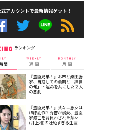
公式アカウントで最新情報ゲット！
ランキング
KING
ILY
WEEKLY
MONTHLY
4時間
週 間
月 間
『豊臣兄弟！』お市と柴田勝
家、自刃しての最期と「辞世
の句」…運命を共にした２人
の悲劇
『豊臣兄弟！』茶々＝悪女は
ほぼ創作？秀吉が溺愛、豊臣
家滅亡を背負わされた茶々
(井上和)の壮絶すぎる生涯