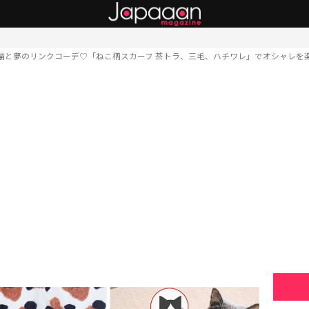
猫と夢のリンクコーデ♡「ねこ柄スカーフ 茶トラ、三毛、ハチワレ」でオシャレを