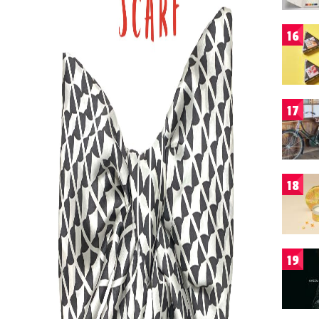
16
17
18
19