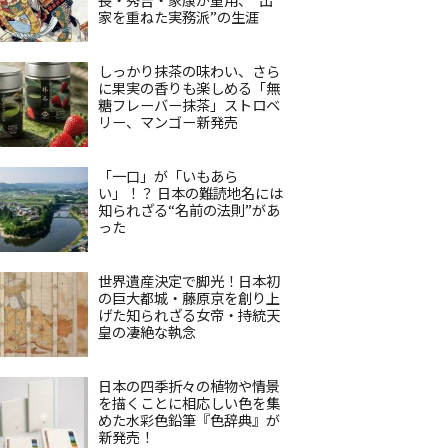
家を重ねた実務派”の生涯
しっかり抹茶の味わい、さら
に果実の香りも楽しめる「無
糖フレーバー抹茶」ストロベ
リー、マンゴー新発売
「一口」が「いもあら
い」！？ 日本の難読地名には
知られざる“名前の法則”があ
った
世界遺産決定で脚光！日本初
の巨大都城・藤原京を創り上
げた知られざる女帝・持統天
皇の凄絶な執念
日本の四季折々の植物や情景
を描くことに相応しい色を集
めた水彩色鉛筆『色辞典』が
新発売！