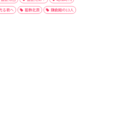
光る君へ
葛飾北斎
鎌倉殿の13人