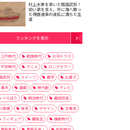
村上水軍を率いた戦国武将！
幼い弟を支え、共に海へ散っ
た得居通幸の波乱に満ちた生
涯
ランキングを表示
江戸時代
戦国時代
大河ドラマ
平安時代
アニメ
ロングセラー
国武将
スイーツ
雑学
お菓子
幕末
漫画
時代劇
テレビ
べらぼう
明治時代
織田信長
川家康
抹茶
デザイン
文房具
フィギュア
展覧会
鎌倉時代
豊臣秀吉
豊臣兄弟！
昭和時代