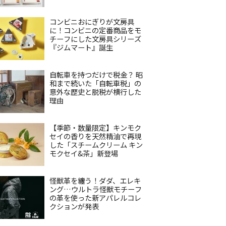
コンビニおにぎりが文房具
に！コンビニの定番商品をモ
チーフにした文房具シリーズ
『ジムマート』誕生
自転車を持つだけで税金？ 昭
和まで続いた「自転車税」の
意外な歴史と脱税が横行した
理由
【季節・数量限定】キンモク
セイの香りを天然精油で再現
した「スチームクリーム キン
モクセイ&茶」新登場
怪獣革を纏う！ダダ、エレキ
ング…ウルトラ怪獣モチーフ
の革を使った新アパレルコレ
クションが発表