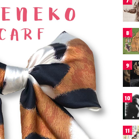
7
8
9
10
11