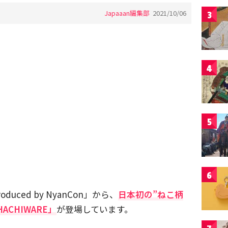
Japaaan編集部
2021/10/06
3
4
5
6
duced by NyanCon」から、
日本初の”ねこ柄
HACHIWARE」
が登場しています。