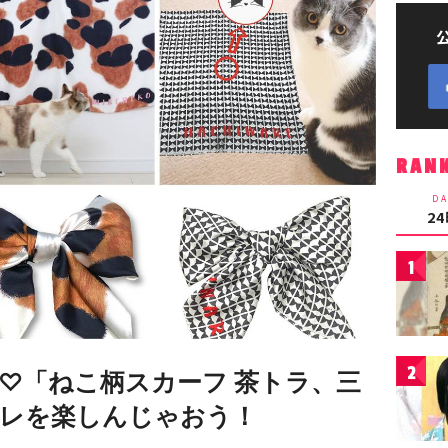
RAN
DA
2
1
2
♡「ねこ柄スカーフ 茶トラ、三
レを楽しんじゃおう！