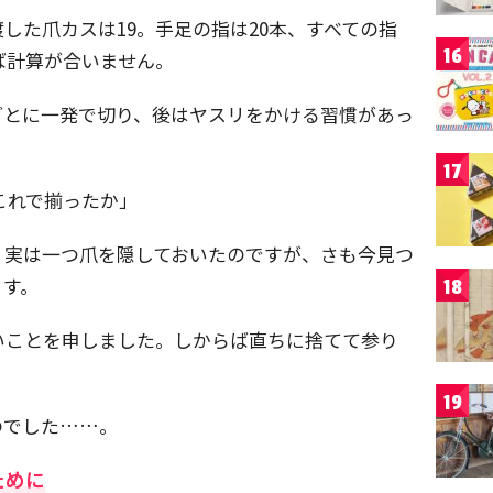
した爪カスは19。手足の指は20本、すべての指
16
ば計算が合いません。
ごとに一発で切り、後はヤスリをかける習慣があっ
17
これで揃ったか」
、実は一つ爪を隠しておいたのですが、さも今見つ
ます。
18
いことを申しました。しからば直ちに捨てて参り
19
のでした……。
ために