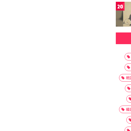
20
戦
織