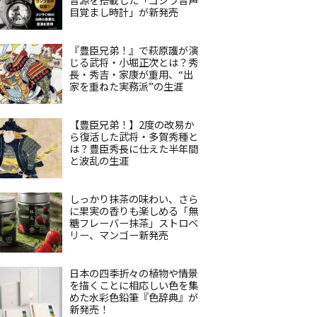
目覚まし時計」が新発売
『豊臣兄弟！』で萩原護が演
じる武将・小堀正次とは？秀
長・秀吉・家康が重用、“出
家を重ねた実務派”の生涯
【豊臣兄弟！】2度の改易か
ら復活した武将・多賀秀種と
は？豊臣秀長に仕えた半年間
と波乱の生涯
しっかり抹茶の味わい、さら
に果実の香りも楽しめる「無
糖フレーバー抹茶」ストロベ
リー、マンゴー新発売
日本の四季折々の植物や情景
を描くことに相応しい色を集
めた水彩色鉛筆『色辞典』が
新発売！