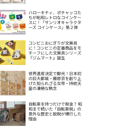
ハローキティ、ポチャッコた
ちが昭和レトロなコインケー
スに！「サンリオキャラクタ
ーズ コインケース」第２弾
コンビニおにぎりが文房具
に！コンビニの定番商品をモ
チーフにした文房具シリーズ
『ジムマート』誕生
世界遺産決定で脚光！日本初
の巨大都城・藤原京を創り上
げた知られざる女帝・持統天
皇の凄絶な執念
自転車を持つだけで税金？ 昭
和まで続いた「自転車税」の
意外な歴史と脱税が横行した
理由