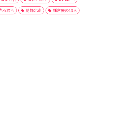
光る君へ
葛飾北斎
鎌倉殿の13人