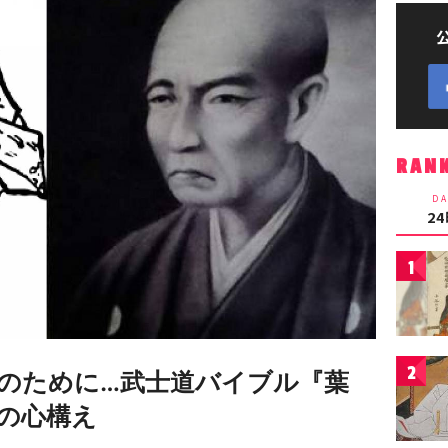
RAN
DA
2
1
2
のために…武士道バイブル『葉
の心構え