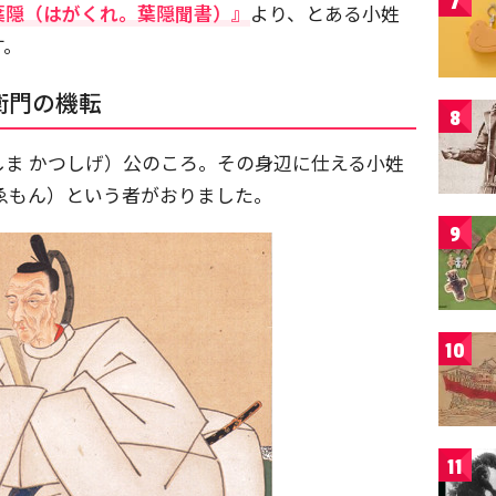
7
葉隠（はがくれ。葉隠聞書）』
より、とある小姓
す。
衛門の機転
8
しま かつしげ）公のころ。その身辺に仕える小姓
ざゑもん）という者がおりました。
9
10
11