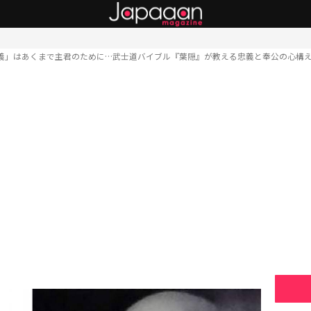
義」はあくまで主君のために…武士道バイブル『葉隠』が教える忠義と奉公の心構