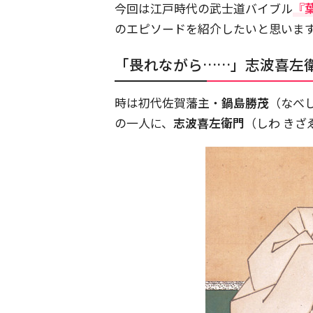
今回は江戸時代の武士道バイブル
『
のエピソードを紹介したいと思いま
「畏れながら……」志波喜左
時は初代佐賀藩主・
鍋島勝茂
（なべ
の一人に、
志波喜左衛門
（しわ き