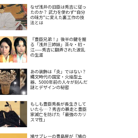
なぜ浅井の旧臣は秀吉に従っ
たのか？ 武力を使わず“自分
の味方”に変えた裏工作の技
法とは
『豊臣兄弟！』後半の鍵を握
る「浅井三姉妹」茶々・初・
江——秀吉に翻弄された波乱
の生涯
あの装飾は「炎」ではない？
縄文時代の国宝・火焔型土
器、5000年前の人々が刻んだ
謎とデザインの秘密
もしも豊臣秀長が長生きして
いたら…？秀吉の暴走と豊臣
家滅亡を防げた「最強のカリ
スマ性」
鳩サブレーの豊島屋が『鳩の