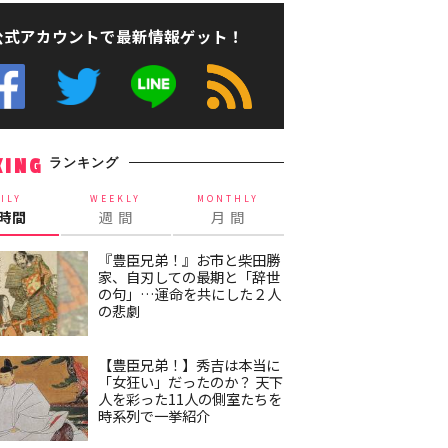
公式アカウントで最新情報ゲット！
ランキング
KING
ILY
WEEKLY
MONTHLY
4時間
週 間
月 間
『豊臣兄弟！』お市と柴田勝
家、自刃しての最期と「辞世
の句」…運命を共にした２人
の悲劇
【豊臣兄弟！】秀吉は本当に
「女狂い」だったのか？ 天下
人を彩った11人の側室たちを
時系列で一挙紹介