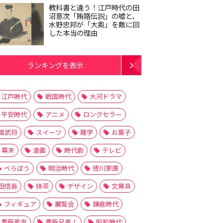
教科書と違う！江戸時代の田
沼意次「賄賂伝説」の嘘と、
水野忠邦が「大奥」を敵に回
した本当の理由
ランキングを表示
江戸時代
戦国時代
大河ドラマ
平安時代
アニメ
ロングセラー
国武将
スイーツ
雑学
お菓子
幕末
漫画
時代劇
テレビ
べらぼう
明治時代
徳川家康
田信長
抹茶
デザイン
文房具
フィギュア
展覧会
鎌倉時代
豊臣秀吉
豊臣兄弟！
昭和時代