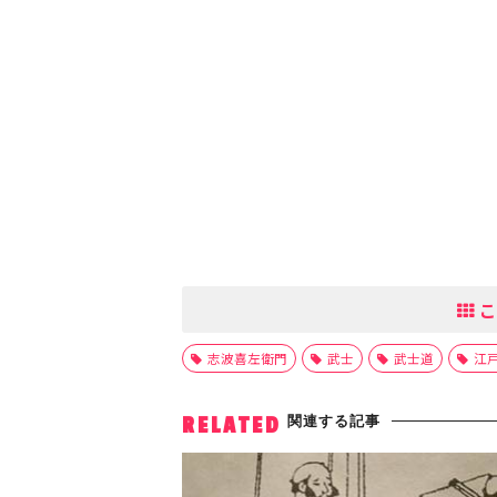
こ
志波喜左衛門
武士
武士道
江
関連する記事
RELATED