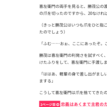
喜左衛門の両手を見ると、勝茂公の渡
の爪を切ったのですから、20なけれ
（きっと勝茂公はいつも爪をひと指
たのでしょう）
「ふむ……おぉ、ここにあったぞ。
勝茂は喜左衛門の利発さを試すべく
けたふりをして、喜左衛門に手渡し
「ははあ、軽輩の身で差し出がまし
まする」
こうして喜左衛門は爪を捨ててきた
忠義はあくまで主君の
2ページ目