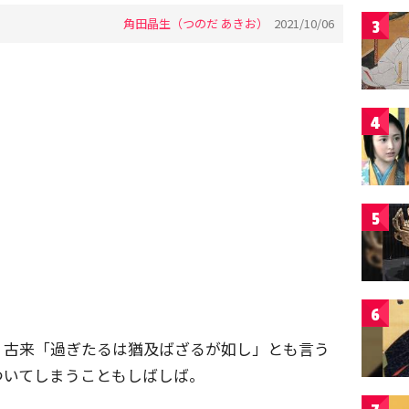
角田晶生（つのだ あきお）
2021/10/06
3
4
5
6
、古来「過ぎたるは猶及ばざるが如し」とも言う
ついてしまうこともしばしば。