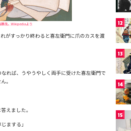
12
勝茂。Wikipediaより
それがすっかり終わると喜左衛門に爪のカスを渡
13
のなれば、うやうやしく両手に受けた喜左衛門で
せん。
14
」
は答えました。
15
存じまする」