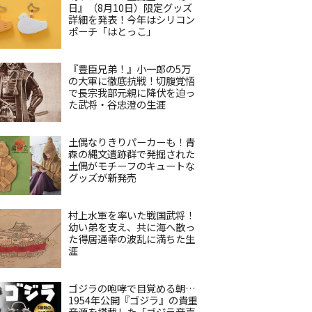
日』（8月10日）限定グッズ
詳細を発表！今年はシリコン
ポーチ「はとっこ」
『豊臣兄弟！』小一郎の5万
の大軍に徹底抗戦！切腹覚悟
で長宗我部元親に降伏を迫っ
た武将・谷忠澄の生涯
土偶なりきりパーカーも！青
森の縄文遺跡群で発掘された
土偶がモチーフのキュートな
グッズが新発売
村上水軍を率いた戦国武将！
幼い弟を支え、共に海へ散っ
た得居通幸の波乱に満ちた生
涯
ゴジラの咆哮で目覚める朝…
1954年公開『ゴジラ』の貴重
音源を搭載した「ゴジラ音声