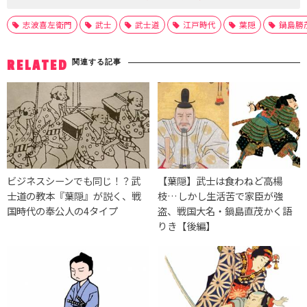
志波喜左衛門
武士
武士道
江戸時代
葉隠
鍋島勝
関連する記事
RELATED
ビジネスシーンでも同じ！？武
【葉隠】武士は食わねど高楊
士道の教本『葉隠』が説く、戦
枝…しかし生活苦で家臣が強
国時代の奉公人の4タイプ
盗、戦国大名・鍋島直茂かく語
りき【後編】