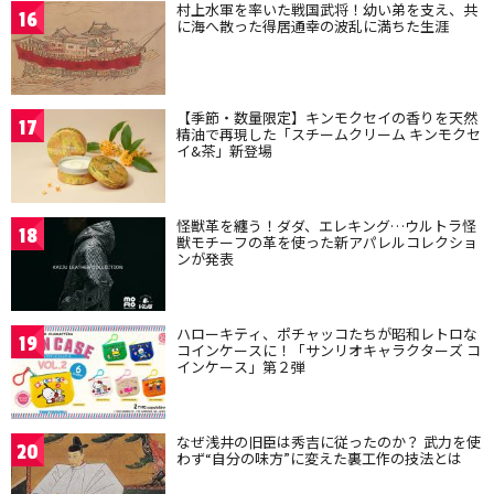
村上水軍を率いた戦国武将！幼い弟を支え、共
16
に海へ散った得居通幸の波乱に満ちた生涯
【季節・数量限定】キンモクセイの香りを天然
17
精油で再現した「スチームクリーム キンモクセ
イ&茶」新登場
怪獣革を纏う！ダダ、エレキング…ウルトラ怪
18
獣モチーフの革を使った新アパレルコレクショ
ンが発表
ハローキティ、ポチャッコたちが昭和レトロな
19
コインケースに！「サンリオキャラクターズ コ
インケース」第２弾
なぜ浅井の旧臣は秀吉に従ったのか？ 武力を使
20
わず“自分の味方”に変えた裏工作の技法とは