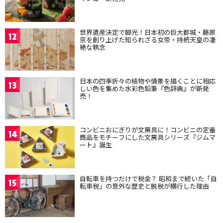
世界遺産決定で脚光！日本初の巨大都城・藤原
12
京を創り上げた知られざる女帝・持統天皇の凄
絶な執念
日本の四季折々の植物や情景を描くことに相応
13
しい色を集めた水彩色鉛筆『色辞典』が新発
売！
コンビニおにぎりが文房具に！コンビニの定番
14
商品をモチーフにした文房具シリーズ『ジムマ
ート』誕生
自転車を持つだけで税金？ 昭和まで続いた「自
15
転車税」の意外な歴史と脱税が横行した理由