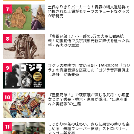
土偶なりきりパーカーも！青森の縄文遺跡群で
7
発掘された土偶がモチーフのキュートなグッズ
が新発売
『豊臣兄弟！』小一郎の5万の大軍に徹底抗
8
戦！切腹覚悟で長宗我部元親に降伏を迫った武
将・谷忠澄の生涯
ゴジラの咆哮で目覚める朝…1954年公開『ゴジ
9
ラ』の貴重音源を搭載した「ゴジラ音声目覚ま
し時計」が新発売
『豊臣兄弟！』で萩原護が演じる武将・小堀正
10
次とは？秀長・秀吉・家康が重用、“出家を重
ねた実務派”の生涯
しっかり抹茶の味わい、さらに果実の香りも楽
11
しめる「無糖フレーバー抹茶」ストロベリー、
マンゴー新発売