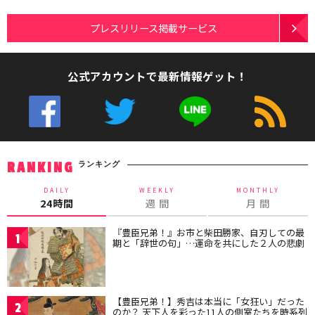
プレスリリース掲載サービス
公式アカウントで最新情報ゲット！
ランキング
RANKING
DAILY
WEEKLY
MONTHLY
24時間
週 間
月 間
『豊臣兄弟！』お市と柴田勝家、自刃しての最
1
期と「辞世の句」…運命を共にした２人の悲劇
【豊臣兄弟！】秀吉は本当に「女狂い」だった
2
のか？ 天下人を彩った11人の側室たちを時系列