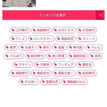
ランキングを表示
江戸時代
戦国時代
大河ドラマ
平安時代
アニメ
ロングセラー
戦国武将
スイーツ
雑学
お菓子
幕末
漫画
時代劇
テレビ
べらぼう
明治時代
徳川家康
織田信長
抹茶
デザイン
文房具
フィギュア
展覧会
鎌倉時代
豊臣秀吉
豊臣兄弟！
昭和時代
光る君へ
葛飾北斎
鎌倉殿の13人