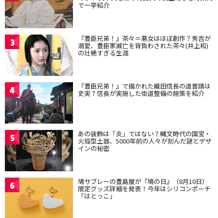
で一挙紹介
『豊臣兄弟！』茶々＝悪女はほぼ創作？秀吉が
3
溺愛、豊臣家滅亡を背負わされた茶々(井上和)
の壮絶すぎる生涯
『豊臣兄弟！』で描かれた織田信長の道普請は
4
史実？信長が実施した街道整備の施策を紹介
あの装飾は「炎」ではない？縄文時代の国宝・
5
火焔型土器、5000年前の人々が刻んだ謎とデザ
インの秘密
鳩サブレーの豊島屋が『鳩の日』（8月10日）
6
限定グッズ詳細を発表！今年はシリコンポーチ
「はとっこ」