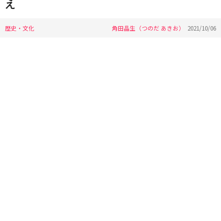
え
歴史・文化
角田晶生（つのだ あきお）
2021/10/06