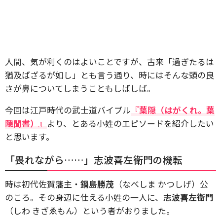
人間、気が利くのはよいことですが、古来「過ぎたるは
猶及ばざるが如し」とも言う通り、時にはそんな頭の良
さが鼻についてしまうこともしばしば。
今回は江戸時代の武士道バイブル
『葉隠（はがくれ。葉
隠聞書）』
より、とある小姓のエピソードを紹介したい
と思います。
「畏れながら……」志波喜左衛門の機転
時は初代佐賀藩主・
鍋島勝茂
（なべしま かつしげ）公
のころ。その身辺に仕える小姓の一人に、
志波喜左衛門
（しわ きざゑもん）という者がおりました。