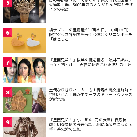
5
火焔型土器、5000年前の人々が刻んだ謎とデザ
インの秘密
鳩サブレーの豊島屋が『鳩の日』（8月10日）
6
限定グッズ詳細を発表！今年はシリコンポーチ
「はとっこ」
『豊臣兄弟！』後半の鍵を握る「浅井三姉妹」
7
茶々・初・江——秀吉に翻弄された波乱の生涯
土偶なりきりパーカーも！青森の縄文遺跡群で
8
発掘された土偶がモチーフのキュートなグッズ
が新発売
『豊臣兄弟！』小一郎の5万の大軍に徹底抗
9
戦！切腹覚悟で長宗我部元親に降伏を迫った武
将・谷忠澄の生涯