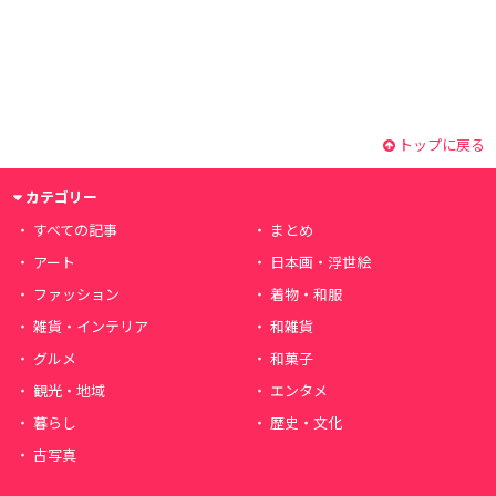
トップに戻る
カテゴリー
すべての記事
まとめ
アート
日本画・浮世絵
ファッション
着物・和服
雑貨・インテリア
和雑貨
グルメ
和菓子
観光・地域
エンタメ
暮らし
歴史・文化
古写真