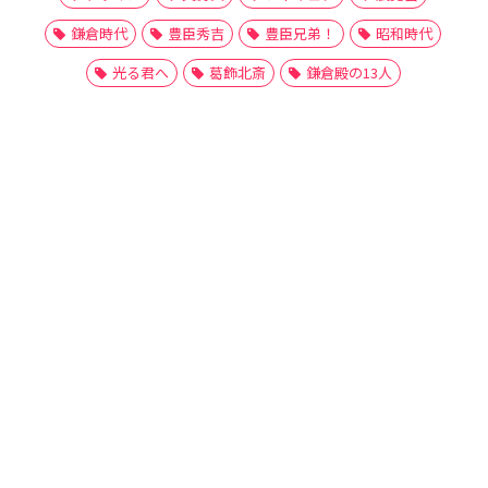
鎌倉時代
豊臣秀吉
豊臣兄弟！
昭和時代
光る君へ
葛飾北斎
鎌倉殿の13人