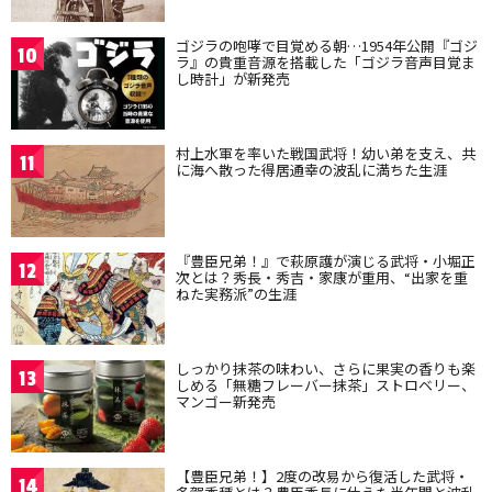
ゴジラの咆哮で目覚める朝…1954年公開『ゴジ
10
ラ』の貴重音源を搭載した「ゴジラ音声目覚ま
し時計」が新発売
村上水軍を率いた戦国武将！幼い弟を支え、共
11
に海へ散った得居通幸の波乱に満ちた生涯
『豊臣兄弟！』で萩原護が演じる武将・小堀正
12
次とは？秀長・秀吉・家康が重用、“出家を重
ねた実務派”の生涯
しっかり抹茶の味わい、さらに果実の香りも楽
13
しめる「無糖フレーバー抹茶」ストロベリー、
マンゴー新発売
【豊臣兄弟！】2度の改易から復活した武将・
14