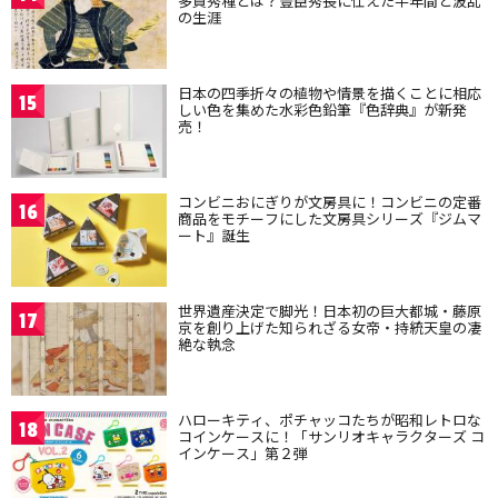
多賀秀種とは？豊臣秀長に仕えた半年間と波乱
の生涯
日本の四季折々の植物や情景を描くことに相応
15
しい色を集めた水彩色鉛筆『色辞典』が新発
売！
コンビニおにぎりが文房具に！コンビニの定番
16
商品をモチーフにした文房具シリーズ『ジムマ
ート』誕生
世界遺産決定で脚光！日本初の巨大都城・藤原
17
京を創り上げた知られざる女帝・持統天皇の凄
絶な執念
ハローキティ、ポチャッコたちが昭和レトロな
18
コインケースに！「サンリオキャラクターズ コ
インケース」第２弾