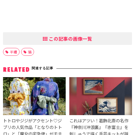
この記事の画像一覧
半纏
猫
関連する記事
RELATED
トトロやジジがアクセント♡ジ
これはアツい！葛飾北斎の名作
ブリの人気作品「となりのトト
『神奈川沖浪裏』『赤富士』を
ロ」と「魔女の宅急便」がモチ
刺しゅうで描く手芸キットが誕