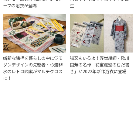
ーフの浴衣が登場
生
斬新な絵柄を暮らしの中に♡モ
猫又もいるよ！浮世絵師・歌川
ダンデザインの先駆者・杉浦非
国芳の名作「荷宝蔵壁のむだ書
水のレトロ図案がマルチクロス
き」が2022年新作浴衣に登場
に！