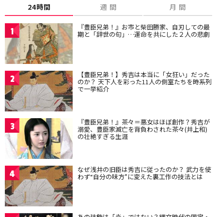
24時間
週 間
月 間
『豊臣兄弟！』お市と柴田勝家、自刃しての最
1
期と「辞世の句」…運命を共にした２人の悲劇
【豊臣兄弟！】秀吉は本当に「女狂い」だった
2
のか？ 天下人を彩った11人の側室たちを時系列
で一挙紹介
『豊臣兄弟！』茶々＝悪女はほぼ創作？秀吉が
3
溺愛、豊臣家滅亡を背負わされた茶々(井上和)
の壮絶すぎる生涯
なぜ浅井の旧臣は秀吉に従ったのか？ 武力を使
4
わず“自分の味方”に変えた裏工作の技法とは
あの装飾は「炎」ではない？縄文時代の国宝・