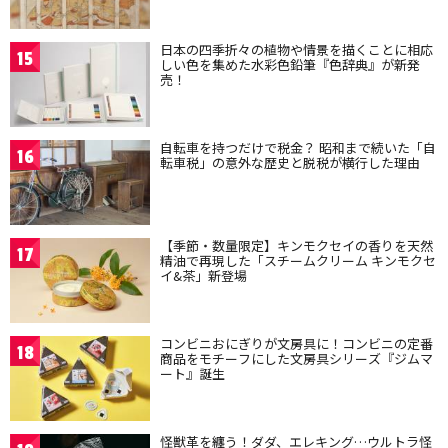
日本の四季折々の植物や情景を描くことに相応
15
しい色を集めた水彩色鉛筆『色辞典』が新発
売！
自転車を持つだけで税金？ 昭和まで続いた「自
16
転車税」の意外な歴史と脱税が横行した理由
【季節・数量限定】キンモクセイの香りを天然
17
精油で再現した「スチームクリーム キンモクセ
イ&茶」新登場
コンビニおにぎりが文房具に！コンビニの定番
18
商品をモチーフにした文房具シリーズ『ジムマ
ート』誕生
怪獣革を纏う！ダダ、エレキング…ウルトラ怪