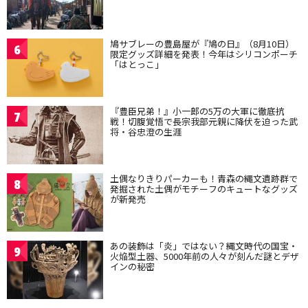
鳩サブレーの豊島屋が『鳩の日』（8月10日）
6
限定グッズ詳細を発表！今年はシリコンポーチ
「はとっこ」
『豊臣兄弟！』小一郎の5万の大軍に徹底抗
7
戦！切腹覚悟で長宗我部元親に降伏を迫った武
将・谷忠澄の生涯
土偶なりきりパーカーも！青森の縄文遺跡群で
8
発掘された土偶がモチーフのキュートなグッズ
が新発売
あの装飾は「炎」ではない？縄文時代の国宝・
9
火焔型土器、5000年前の人々が刻んだ謎とデザ
インの秘密