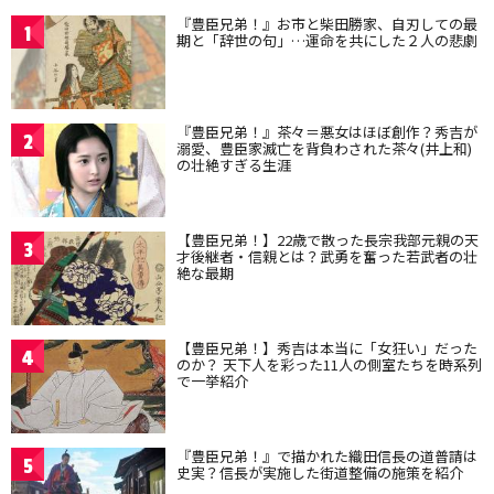
『豊臣兄弟！』お市と柴田勝家、自刃しての最
1
期と「辞世の句」…運命を共にした２人の悲劇
『豊臣兄弟！』茶々＝悪女はほぼ創作？秀吉が
2
溺愛、豊臣家滅亡を背負わされた茶々(井上和)
の壮絶すぎる生涯
【豊臣兄弟！】22歳で散った長宗我部元親の天
3
才後継者・信親とは？武勇を奮った若武者の壮
絶な最期
【豊臣兄弟！】秀吉は本当に「女狂い」だった
4
のか？ 天下人を彩った11人の側室たちを時系列
で一挙紹介
『豊臣兄弟！』で描かれた織田信長の道普請は
5
史実？信長が実施した街道整備の施策を紹介