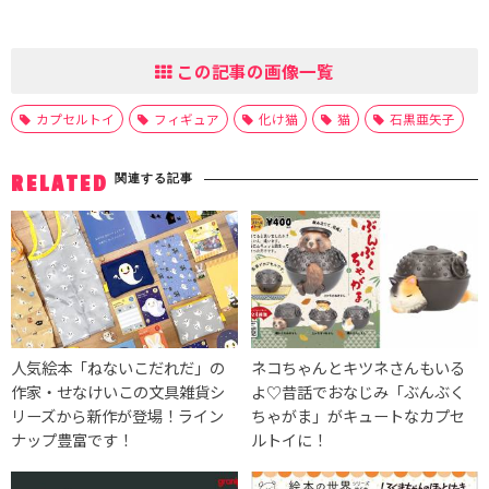
この記事の画像一覧
カプセルトイ
フィギュア
化け猫
猫
石黒亜矢子
関連する記事
RELATED
人気絵本「ねないこだれだ」の
ネコちゃんとキツネさんもいる
作家・せなけいこの文具雑貨シ
よ♡昔話でおなじみ「ぶんぶく
リーズから新作が登場！ライン
ちゃがま」がキュートなカプセ
ナップ豊富です！
ルトイに！