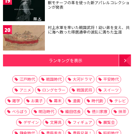
19
獣モチーフの革を使った新アパレルコレクショ
ンが発表
村上水軍を率いた戦国武将！幼い弟を支え、共
20
に海へ散った得居通幸の波乱に満ちた生涯
ランキングを表示
江戸時代
戦国時代
大河ドラマ
平安時代
アニメ
ロングセラー
戦国武将
スイーツ
雑学
お菓子
幕末
漫画
時代劇
テレビ
べらぼう
明治時代
織田信長
徳川家康
抹茶
デザイン
文房具
フィギュア
展覧会
鎌倉時代
豊臣秀吉
豊臣兄弟！
昭和時代