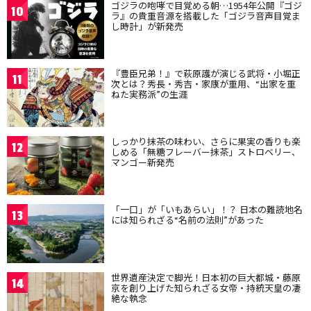
ゴジラの咆哮で目覚める朝…1954年公開『ゴジ
10
ラ』の貴重音源を搭載した「ゴジラ音声目覚ま
し時計」が新発売
『豊臣兄弟！』で萩原護が演じる武将・小堀正
11
次とは？秀長・秀吉・家康が重用、“出家を重
ねた実務派”の生涯
しっかり抹茶の味わい、さらに果実の香りも楽
12
しめる「無糖フレーバー抹茶」ストロベリー、
マンゴー新発売
「一口」が「いもあらい」！？ 日本の難読地名
13
には知られざる“名前の法則”があった
世界遺産決定で脚光！日本初の巨大都城・藤原
14
京を創り上げた知られざる女帝・持統天皇の凄
絶な執念