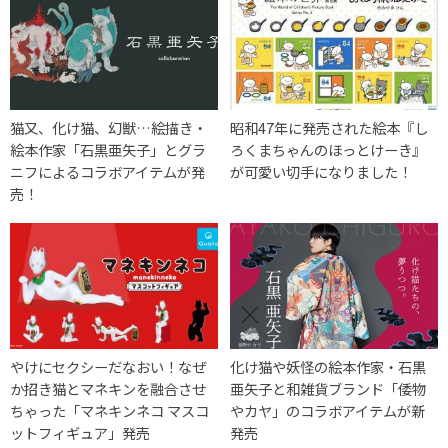
猫又、化け猫、幻獣…絵描き・
昭和47年に発売された絵本『し
絵本作家「石黒亜矢子」とグラ
ろくまちゃんのほっとけーき』
ニフによるコラボアイテムが発
が可愛い切手になりました！
売！
やけにセクシーだなおい！なぜ
化け猫や妖怪の絵本作家・石黒
か招き猫とマネキンを融合させ
亜矢子と和雑貨ブランド「倭物
ちゃった「マネキンネコ マスコ
やカヤ」のコラボアイテムが新
ットフィギュア」発売
発売