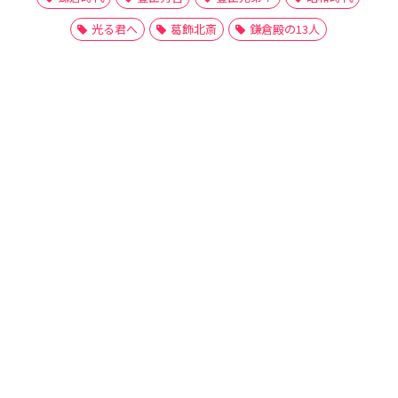
光る君へ
葛飾北斎
鎌倉殿の13人