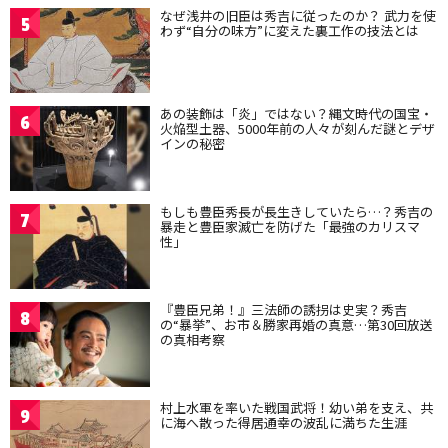
なぜ浅井の旧臣は秀吉に従ったのか？ 武力を使
5
わず“自分の味方”に変えた裏工作の技法とは
あの装飾は「炎」ではない？縄文時代の国宝・
6
火焔型土器、5000年前の人々が刻んだ謎とデザ
インの秘密
もしも豊臣秀長が長生きしていたら…？秀吉の
7
暴走と豊臣家滅亡を防げた「最強のカリスマ
性」
『豊臣兄弟！』三法師の誘拐は史実？秀吉
8
の“暴挙”、お市＆勝家再婚の真意…第30回放送
の真相考察
村上水軍を率いた戦国武将！幼い弟を支え、共
9
に海へ散った得居通幸の波乱に満ちた生涯