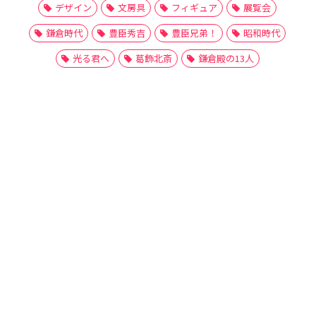
デザイン
文房具
フィギュア
展覧会
鎌倉時代
豊臣秀吉
豊臣兄弟！
昭和時代
光る君へ
葛飾北斎
鎌倉殿の13人