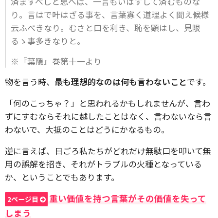
済ますべしと思へば、一言もいはずして済むものな
り。言はで叶はざる事を、言葉寡く道理よく聞え候様
云ふべきなり。むさと口を利き、恥を顕はし、見限
るゝ事多きなりと。
※『葉隠』巻第十一より
物を言う時、
最も理想的なのは何も言わないこと
です。
「何のこっちゃ？」と思われるかもしれませんが、言わ
ずにすむならそれに越したことはなく、言わないなら言
わないで、大抵のことはどうにかなるもの。
逆に言えば、日ごろ私たちがどれだけ無駄口を叩いて無
用の誤解を招き、それがトラブルの火種となっている
か、ということでもあります。
重い価値を持つ言葉がその価値を失って
2ページ目
しまう