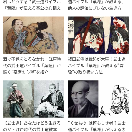
君はどうする？武士道バイブル
道バイブル『葉隠』が教える、
『葉隠』が伝える奉公の心構え
他人の評価にブレない生き方
酒で不覚をとるなかれ…江戸時
戦国武将は縁起が大事！武士道
代の武士道バイブル『葉隠』が
バイブル『葉隠』が教える”首
説く”宴席の心得”を紹介
級”の取り扱い方法
【武士道】あなたはどう生きる
”くせもの”は頼もしき者？武士
のか…江戸時代の武士道教本
道バイブル『葉隠』が伝える忠