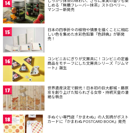
しっかり抹茶の味わい、さらに果実の香りも楽
14
しめる「無糖フレーバー抹茶」ストロベリー、
マンゴー新発売
日本の四季折々の植物や情景を描くことに相応
15
しい色を集めた水彩色鉛筆『色辞典』が新発
売！
コンビニおにぎりが文房具に！コンビニの定番
16
商品をモチーフにした文房具シリーズ『ジムマ
ート』誕生
世界遺産決定で脚光！日本初の巨大都城・藤原
17
京を創り上げた知られざる女帝・持統天皇の凄
絶な執念
手ぬぐい専門店「かまわぬ」の人気柄がポスト
18
カードに『かまわぬ POSTCARD BOOK』発売