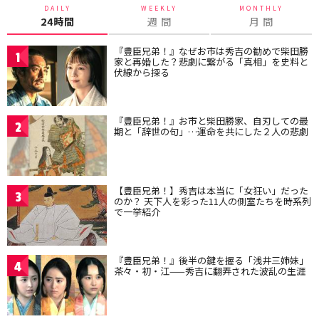
DAILY
WEEKLY
MONTHLY
24時間
週 間
月 間
『豊臣兄弟！』なぜお市は秀吉の勧めで柴田勝
1
家と再婚した？悲劇に繋がる「真相」を史料と
伏線から探る
『豊臣兄弟！』お市と柴田勝家、自刃しての最
2
期と「辞世の句」…運命を共にした２人の悲劇
【豊臣兄弟！】秀吉は本当に「女狂い」だった
3
のか？ 天下人を彩った11人の側室たちを時系列
で一挙紹介
『豊臣兄弟！』後半の鍵を握る「浅井三姉妹」
4
茶々・初・江——秀吉に翻弄された波乱の生涯