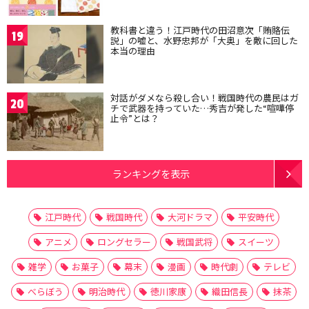
教科書と違う！江戸時代の田沼意次「賄賂伝
19
説」の嘘と、水野忠邦が「大奥」を敵に回した
本当の理由
対話がダメなら殺し合い！戦国時代の農民はガ
20
チで武器を持っていた…秀吉が発した“喧嘩停
止令”とは？
ランキングを表示
江戸時代
戦国時代
大河ドラマ
平安時代
アニメ
ロングセラー
戦国武将
スイーツ
雑学
お菓子
幕末
漫画
時代劇
テレビ
べらぼう
明治時代
徳川家康
織田信長
抹茶