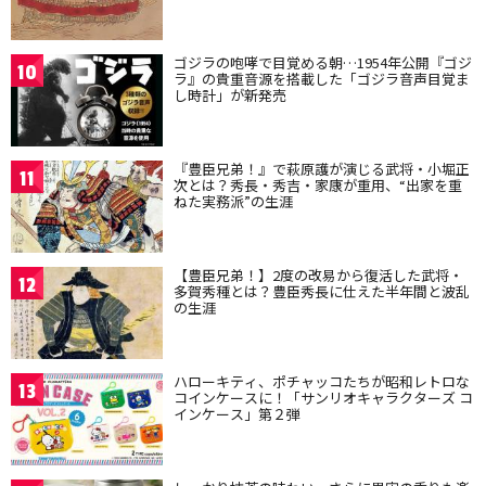
ゴジラの咆哮で目覚める朝…1954年公開『ゴジ
10
ラ』の貴重音源を搭載した「ゴジラ音声目覚ま
し時計」が新発売
『豊臣兄弟！』で萩原護が演じる武将・小堀正
11
次とは？秀長・秀吉・家康が重用、“出家を重
ねた実務派”の生涯
【豊臣兄弟！】2度の改易から復活した武将・
12
多賀秀種とは？豊臣秀長に仕えた半年間と波乱
の生涯
ハローキティ、ポチャッコたちが昭和レトロな
13
コインケースに！「サンリオキャラクターズ コ
インケース」第２弾