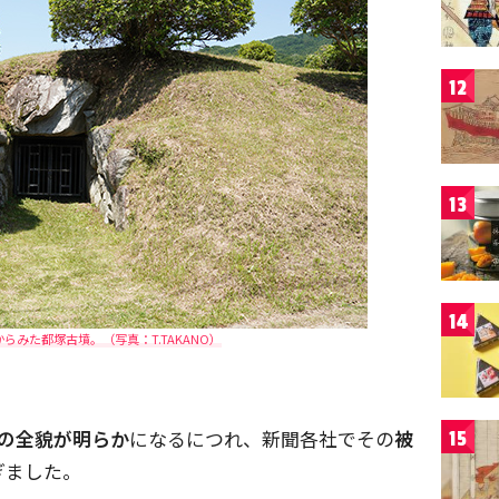
12
13
14
らみた都塚古墳。（写真：T.TAKANO）
の全貌が明らか
になるにつれ、新聞各社でその
被
15
ぎました。