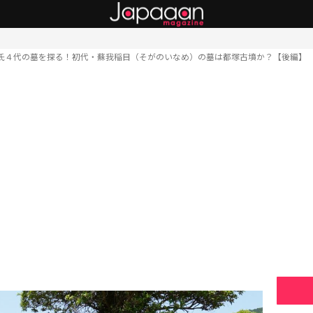
氏４代の墓を探る！初代・蘇我稲目（そがのいなめ）の墓は都塚古墳か？【後編】