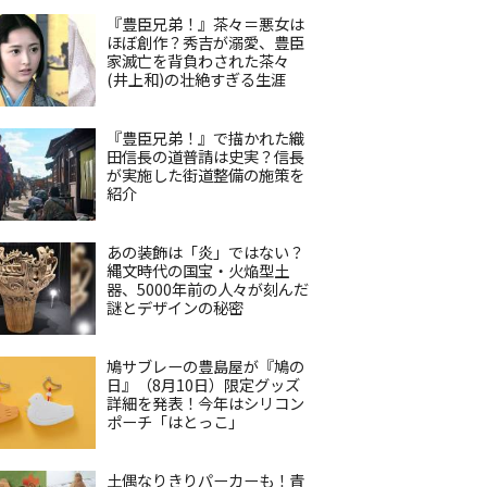
『豊臣兄弟！』茶々＝悪女は
ほぼ創作？秀吉が溺愛、豊臣
家滅亡を背負わされた茶々
(井上和)の壮絶すぎる生涯
『豊臣兄弟！』で描かれた織
田信長の道普請は史実？信長
が実施した街道整備の施策を
紹介
あの装飾は「炎」ではない？
縄文時代の国宝・火焔型土
器、5000年前の人々が刻んだ
謎とデザインの秘密
鳩サブレーの豊島屋が『鳩の
日』（8月10日）限定グッズ
詳細を発表！今年はシリコン
ポーチ「はとっこ」
土偶なりきりパーカーも！青