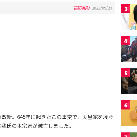
高野晃彰
2021/09/29
3
4
5
6
改新。645年に起きたこの事変で、天皇家を凌ぐ
蘇我氏の本宗家が滅亡しました。