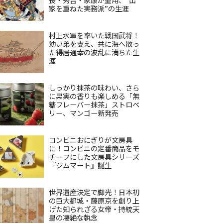
家を重ねた実務派”の生涯
村上水軍を率いた戦国武将！
幼い弟を支え、共に海へ散っ
た得居通幸の波乱に満ちた生
涯
しっかり抹茶の味わい、さら
に果実の香りも楽しめる「無
糖フレーバー抹茶」ストロベ
リー、マンゴー新発売
コンビニおにぎりが文房具
に！コンビニの定番商品をモ
チーフにした文房具シリーズ
『ジムマート』誕生
世界遺産決定で脚光！日本初
の巨大都城・藤原京を創り上
げた知られざる女帝・持統天
皇の凄絶な執念