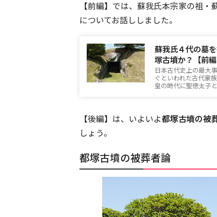
【前編】では、蘇我氏本宗家の祖・
についてお話ししました。
蘇我氏４代の墓を
塚古墳か？【前編
日本古代史上の最大事
ぐといわれた古代豪
皇の時代に聖徳太子
【後編】は、いよいよ
都塚古墳の被
しょう。
都塚古墳の被葬者論