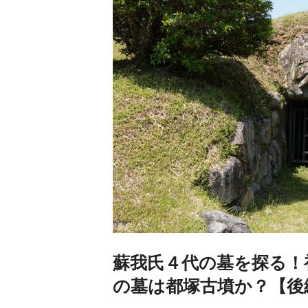
蘇我氏４代の墓を探る！
の墓は都塚古墳か？【後