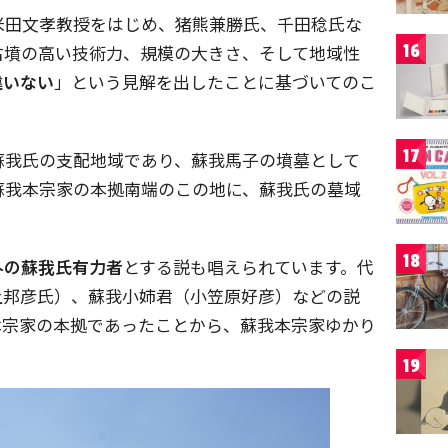
米田文孝教授をはじめ、猪熊兼勝氏、千田稔氏な
16
古墳の高い技術力、規模の大きさ、そして地域性
違いない
」という見解を出したことに基づいてのこ
17
蘇我氏の支配地域であり、蘇我馬子の墳墓として
蘇我本宗家の本拠南端のこの地に、蘇我氏の墓域
18
外の蘇我氏有力者
とする説も唱えられています。代
上邦彦氏）、蘇我小姉君（小笠原好彦）などの説
本宗家の本拠であったことから、蘇我本宗家ゆかり
。
19