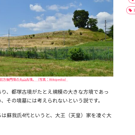
方後円墳の丸山古墳。（写真：Wikipedia）
あり、都塚古墳がたとえ規模の大きな方墳であっ
め、その墳墓には考えられないという説です。
ちは蘇我氏4代というと、大王（天皇）家を凌ぐ大