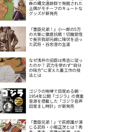
森の縄文遺跡群で発掘された
土偶がモチーフのキュートな
グッズが新発売
『豊臣兄弟！』小一郎の5万
の大軍に徹底抗戦！切腹覚悟
で長宗我部元親に降伏を迫っ
た武将・谷忠澄の生涯
なぜ浅井の旧臣は秀吉に従っ
たのか？ 武力を使わず“自分
の味方”に変えた裏工作の技
法とは
ゴジラの咆哮で目覚める朝…
1954年公開『ゴジラ』の貴重
音源を搭載した「ゴジラ音声
目覚まし時計」が新発売
『豊臣兄弟！』で萩原護が演
じる武将・小堀正次とは？秀
長・秀吉・家康が重用、“出