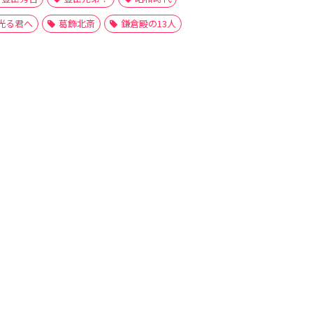
光る君へ
葛飾北斎
鎌倉殿の13人