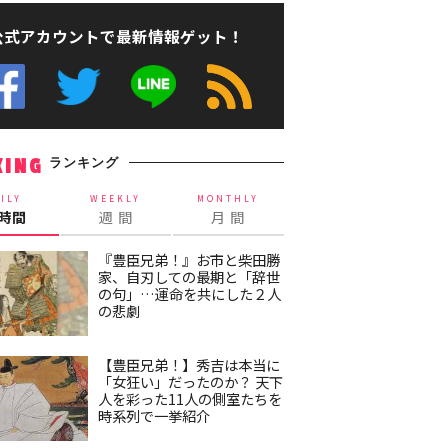
公式アカウントで最新情報ゲット！
ランキング
KING
ILY
WEEKLY
MONTHLY
4時間
週 間
月 間
『豊臣兄弟！』お市と柴田勝
家、自刃しての最期と「辞世
の句」…運命を共にした２人
の悲劇
【豊臣兄弟！】秀吉は本当に
「女狂い」だったのか？ 天下
人を彩った11人の側室たちを
時系列で一挙紹介