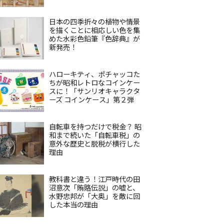
日本の四季折々の植物や情景
を描くことに相応しい色を集
めた水彩色鉛筆『色辞典』が
新発売！
ハローキティ、ポチャッコた
ちが昭和レトロなコインケー
スに！「サンリオキャラクタ
ーズ コインケース」第２弾
自転車を持つだけで税金？ 昭
和まで続いた「自転車税」の
意外な歴史と脱税が横行した
理由
教科書と違う！江戸時代の田
沼意次「賄賂伝説」の嘘と、
水野忠邦が「大奥」を敵に回
した本当の理由