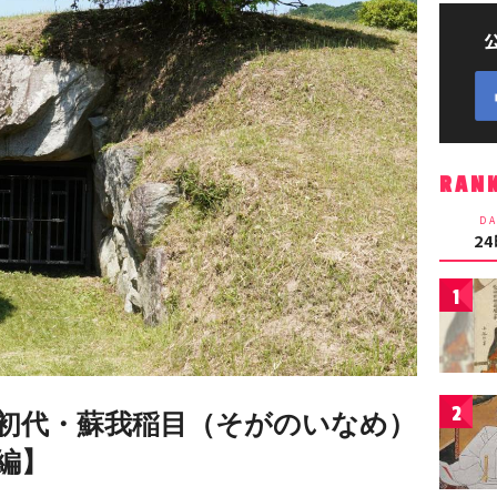
RAN
DA
2
1
2
初代・蘇我稲目（そがのいなめ）
編】