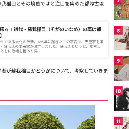
7
蘇我稲目とその墳墓ではと注目を集めた都塚古墳
探る！初代・蘇我稲目（そがのいなめ）の墓は都
8
】
件である大化の改新。645年に起きたこの事変で、天皇家を凌
族・蘇我氏の本宗家が滅亡しました。蘇我氏というと、推古天
とともに政権を担った馬…
9
葬者が蘇我稲目かどうか
について、考察していきま
10
11