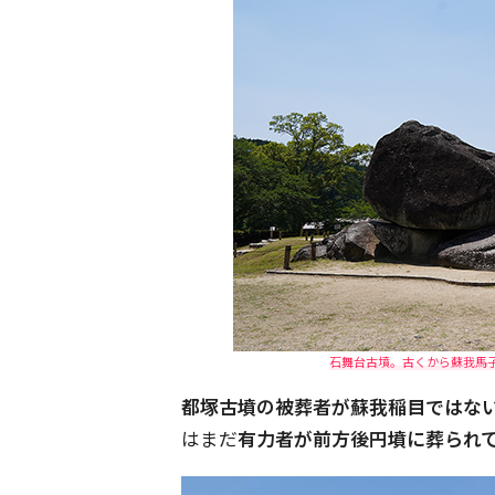
石舞台古墳。古くから蘇我馬子
都塚古墳の被葬者が蘇我稲目ではな
はまだ
有力者が前方後円墳に葬られ