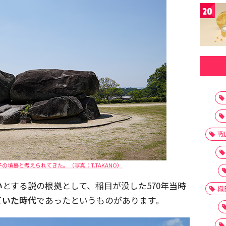
20
戦
の墳墓と考えられてきた。（写真：T.TAKANO）
い
とする説の根拠として、稲目が没した570年当時
織
ていた時代
であったというものがあります。