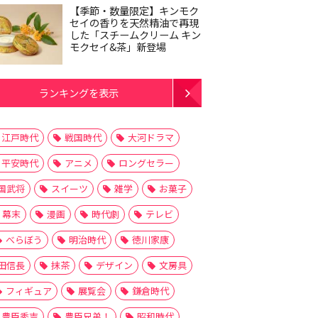
【季節・数量限定】キンモク
セイの香りを天然精油で再現
した「スチームクリーム キン
モクセイ&茶」新登場
ランキングを表示
江戸時代
戦国時代
大河ドラマ
平安時代
アニメ
ロングセラー
国武将
スイーツ
雑学
お菓子
幕末
漫画
時代劇
テレビ
べらぼう
明治時代
徳川家康
田信長
抹茶
デザイン
文房具
フィギュア
展覧会
鎌倉時代
豊臣秀吉
豊臣兄弟！
昭和時代