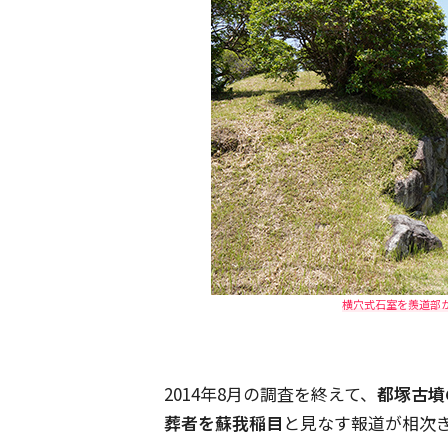
横穴式石室を羨道部か
2014年8月の調査を終えて、
都塚古墳
葬者を蘇我稲目
と見なす報道が相次