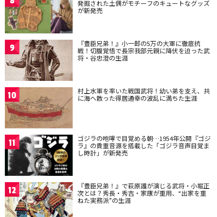
8
発掘された土偶がモチーフのキュートなグッズ
が新発売
『豊臣兄弟！』小一郎の5万の大軍に徹底抗
9
戦！切腹覚悟で長宗我部元親に降伏を迫った武
将・谷忠澄の生涯
村上水軍を率いた戦国武将！幼い弟を支え、共
10
に海へ散った得居通幸の波乱に満ちた生涯
ゴジラの咆哮で目覚める朝…1954年公開『ゴジ
11
ラ』の貴重音源を搭載した「ゴジラ音声目覚ま
し時計」が新発売
『豊臣兄弟！』で萩原護が演じる武将・小堀正
12
次とは？秀長・秀吉・家康が重用、“出家を重
ねた実務派”の生涯