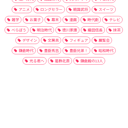
アニメ
ロングセラー
戦国武将
スイーツ
雑学
お菓子
幕末
漫画
時代劇
テレビ
べらぼう
明治時代
徳川家康
織田信長
抹茶
デザイン
文房具
フィギュア
展覧会
鎌倉時代
豊臣秀吉
豊臣兄弟！
昭和時代
光る君へ
葛飾北斎
鎌倉殿の13人