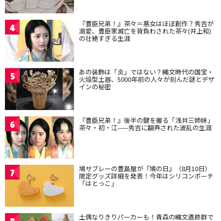
『豊臣兄弟！』茶々＝悪女はほぼ創作？秀吉が
4
溺愛、豊臣家滅亡を背負わされた茶々(井上和)
の壮絶すぎる生涯
あの装飾は「炎」ではない？縄文時代の国宝・
5
火焔型土器、5000年前の人々が刻んだ謎とデザ
インの秘密
『豊臣兄弟！』後半の鍵を握る「浅井三姉妹」
6
茶々・初・江——秀吉に翻弄された波乱の生涯
鳩サブレーの豊島屋が『鳩の日』（8月10日）
7
限定グッズ詳細を発表！今年はシリコンポーチ
「はとっこ」
土偶なりきりパーカーも！青森の縄文遺跡群で