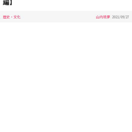
編】
歴史・文化
山内琉夢
2021/09/27