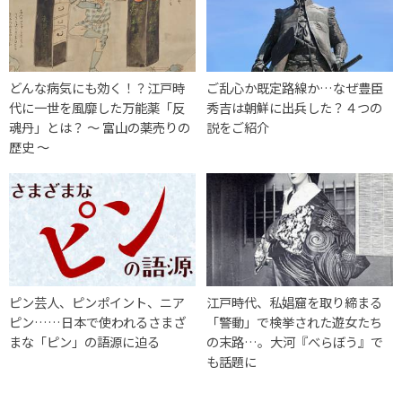
どんな病気にも効く！？江戸時
ご乱心か既定路線か…なぜ豊臣
代に一世を風靡した万能薬「反
秀吉は朝鮮に出兵した？４つの
魂丹」とは？ 〜 富山の薬売りの
説をご紹介
歴史 〜
ピン芸人、ピンポイント、ニア
江戸時代、私娼窟を取り締まる
ピン……日本で使われるさまざ
「警動」で検挙された遊女たち
まな「ピン」の語源に迫る
の末路…。大河『べらぼう』で
も話題に