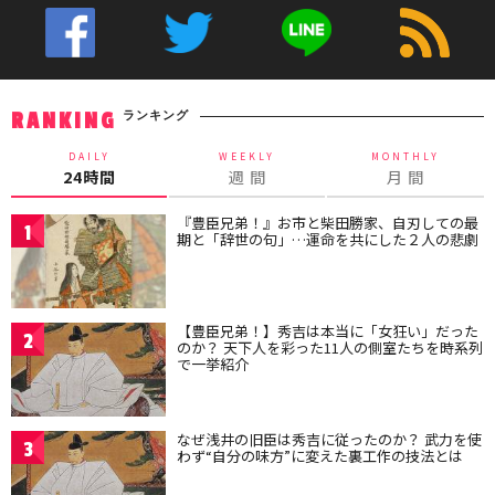
ランキング
RANKING
DAILY
WEEKLY
MONTHLY
24時間
週 間
月 間
『豊臣兄弟！』お市と柴田勝家、自刃しての最
1
期と「辞世の句」…運命を共にした２人の悲劇
【豊臣兄弟！】秀吉は本当に「女狂い」だった
2
のか？ 天下人を彩った11人の側室たちを時系列
で一挙紹介
なぜ浅井の旧臣は秀吉に従ったのか？ 武力を使
3
わず“自分の味方”に変えた裏工作の技法とは