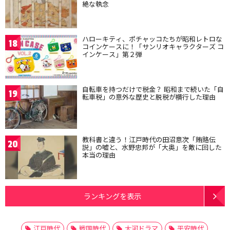
絶な執念
ハローキティ、ポチャッコたちが昭和レトロな
18
コインケースに！「サンリオキャラクターズ コ
インケース」第２弾
自転車を持つだけで税金？ 昭和まで続いた「自
19
転車税」の意外な歴史と脱税が横行した理由
教科書と違う！江戸時代の田沼意次「賄賂伝
20
説」の嘘と、水野忠邦が「大奥」を敵に回した
本当の理由
ランキングを表示
江戸時代
戦国時代
大河ドラマ
平安時代