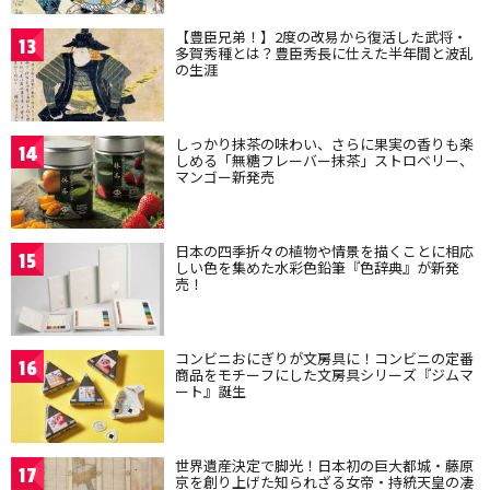
【豊臣兄弟！】2度の改易から復活した武将・
13
多賀秀種とは？豊臣秀長に仕えた半年間と波乱
の生涯
しっかり抹茶の味わい、さらに果実の香りも楽
14
しめる「無糖フレーバー抹茶」ストロベリー、
マンゴー新発売
日本の四季折々の植物や情景を描くことに相応
15
しい色を集めた水彩色鉛筆『色辞典』が新発
売！
コンビニおにぎりが文房具に！コンビニの定番
16
商品をモチーフにした文房具シリーズ『ジムマ
ート』誕生
世界遺産決定で脚光！日本初の巨大都城・藤原
17
京を創り上げた知られざる女帝・持統天皇の凄