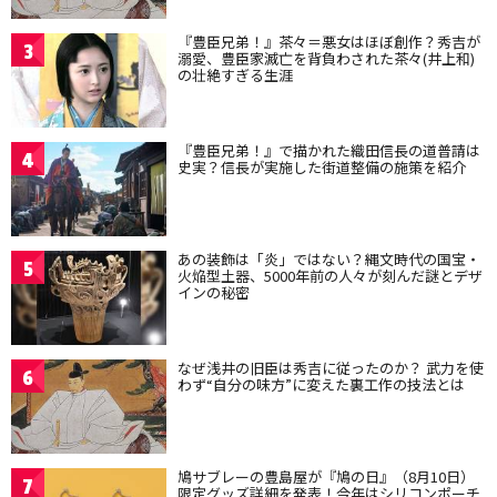
『豊臣兄弟！』茶々＝悪女はほぼ創作？秀吉が
3
溺愛、豊臣家滅亡を背負わされた茶々(井上和)
の壮絶すぎる生涯
『豊臣兄弟！』で描かれた織田信長の道普請は
4
史実？信長が実施した街道整備の施策を紹介
あの装飾は「炎」ではない？縄文時代の国宝・
5
火焔型土器、5000年前の人々が刻んだ謎とデザ
インの秘密
なぜ浅井の旧臣は秀吉に従ったのか？ 武力を使
6
わず“自分の味方”に変えた裏工作の技法とは
鳩サブレーの豊島屋が『鳩の日』（8月10日）
7
限定グッズ詳細を発表！今年はシリコンポーチ