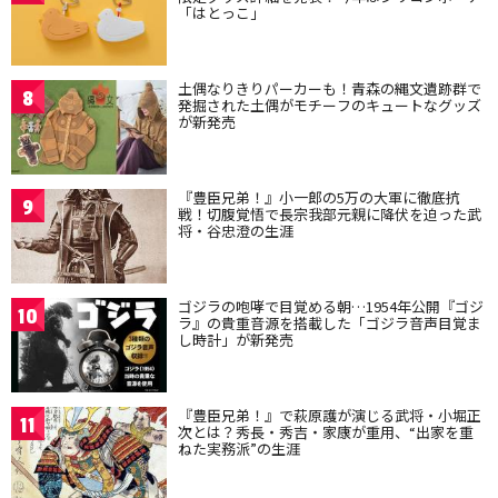
「はとっこ」
土偶なりきりパーカーも！青森の縄文遺跡群で
8
発掘された土偶がモチーフのキュートなグッズ
が新発売
『豊臣兄弟！』小一郎の5万の大軍に徹底抗
9
戦！切腹覚悟で長宗我部元親に降伏を迫った武
将・谷忠澄の生涯
ゴジラの咆哮で目覚める朝…1954年公開『ゴジ
10
ラ』の貴重音源を搭載した「ゴジラ音声目覚ま
し時計」が新発売
『豊臣兄弟！』で萩原護が演じる武将・小堀正
11
次とは？秀長・秀吉・家康が重用、“出家を重
ねた実務派”の生涯