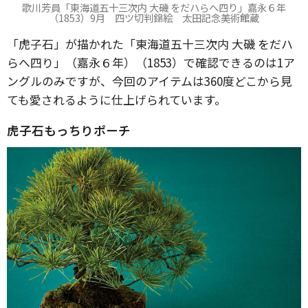
歌川芳員「東海道五十三次内 大磯 をだハらへ四り」嘉永６年
（1853）9月 四ツ切判錦絵 太田記念美術館蔵
「虎子石」が描かれた「東海道五十三次内 大磯 をだハ
らへ四り」（嘉永６年）（1853）で確認できるのは1ア
ングルのみですが、今回のアイテムは360度どこから見
ても愛されるように仕上げられています。
虎子石もっちりポーチ