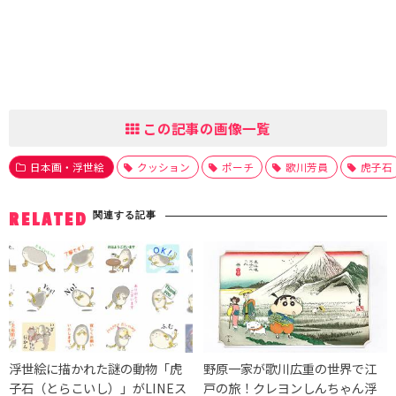
この記事の画像一覧
日本画・浮世絵
クッション
ポーチ
歌川芳員
虎子石
関連する記事
RELATED
浮世絵に描かれた謎の動物「虎
野原一家が歌川広重の世界で江
子石（とらこいし）」がLINEス
戸の旅！クレヨンしんちゃん浮