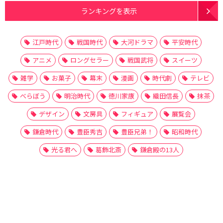
ランキングを表示
江戸時代
戦国時代
大河ドラマ
平安時代
アニメ
ロングセラー
戦国武将
スイーツ
雑学
お菓子
幕末
漫画
時代劇
テレビ
べらぼう
明治時代
徳川家康
織田信長
抹茶
デザイン
文房具
フィギュア
展覧会
鎌倉時代
豊臣秀吉
豊臣兄弟！
昭和時代
光る君へ
葛飾北斎
鎌倉殿の13人