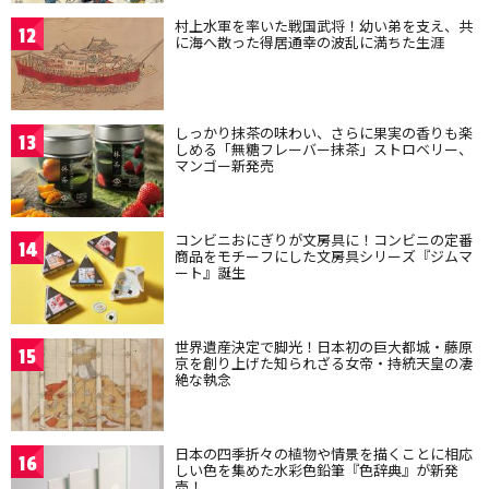
村上水軍を率いた戦国武将！幼い弟を支え、共
12
に海へ散った得居通幸の波乱に満ちた生涯
しっかり抹茶の味わい、さらに果実の香りも楽
13
しめる「無糖フレーバー抹茶」ストロベリー、
マンゴー新発売
コンビニおにぎりが文房具に！コンビニの定番
14
商品をモチーフにした文房具シリーズ『ジムマ
ート』誕生
世界遺産決定で脚光！日本初の巨大都城・藤原
15
京を創り上げた知られざる女帝・持統天皇の凄
絶な執念
日本の四季折々の植物や情景を描くことに相応
16
しい色を集めた水彩色鉛筆『色辞典』が新発
売！