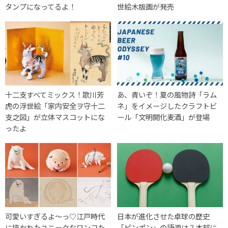
タンプになってるよ！
世絵木版画が発売
十二支すべてミックス！歌川芳
あ、青いぞ！夏の風物詩「ラム
虎の浮世絵「家内安全ヲ守十二
ネ」をイメージしたクラフトビ
支之図」が立体マスコットにな
ール「文明開化麦酒」が登場
ったよ
可愛いすぎるよ〜っ♡江戸時代
日本が進化させた卓球の歴史
に描かれたユニークなワンコた
「ピンポン」の語源は？本邦に