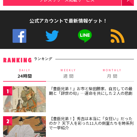
公式アカウントで最新情報ゲット！
ランキング
RANKING
DAILY
WEEKLY
MONTHLY
24時間
週 間
月 間
『豊臣兄弟！』お市と柴田勝家、自刃しての最
1
期と「辞世の句」…運命を共にした２人の悲劇
【豊臣兄弟！】秀吉は本当に「女狂い」だった
2
のか？ 天下人を彩った11人の側室たちを時系列
で一挙紹介