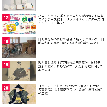
ハローキティ、ポチャッコたちが昭和レトロな
17
コインケースに！「サンリオキャラクターズ コ
インケース」第２弾
自転車を持つだけで税金？ 昭和まで続いた「自
18
転車税」の意外な歴史と脱税が横行した理由
教科書と違う！江戸時代の田沼意次「賄賂伝
19
説」の嘘と、水野忠邦が「大奥」を敵に回した
本当の理由
【豊臣兄弟！】2度の改易から復活した武将・
20
多賀秀種とは？豊臣秀長に仕えた半年間と波乱
の生涯