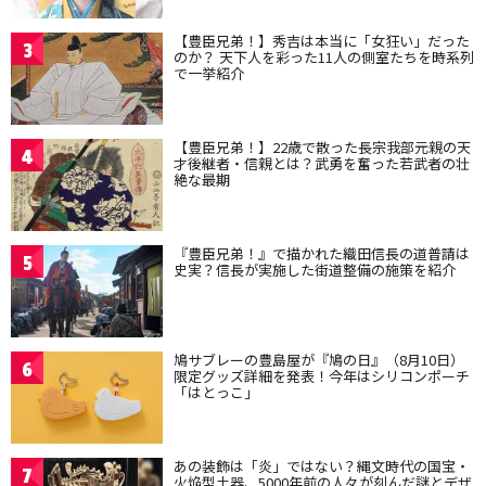
【豊臣兄弟！】秀吉は本当に「女狂い」だった
3
のか？ 天下人を彩った11人の側室たちを時系列
で一挙紹介
【豊臣兄弟！】22歳で散った長宗我部元親の天
4
才後継者・信親とは？武勇を奮った若武者の壮
絶な最期
『豊臣兄弟！』で描かれた織田信長の道普請は
5
史実？信長が実施した街道整備の施策を紹介
鳩サブレーの豊島屋が『鳩の日』（8月10日）
6
限定グッズ詳細を発表！今年はシリコンポーチ
「はとっこ」
あの装飾は「炎」ではない？縄文時代の国宝・
7
火焔型土器、5000年前の人々が刻んだ謎とデザ