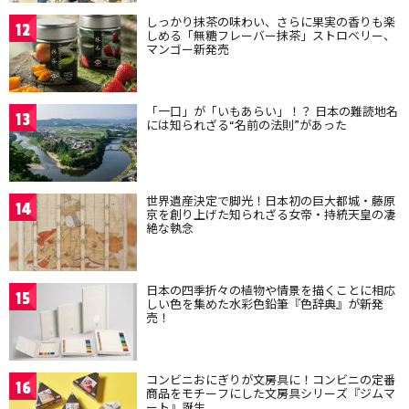
しっかり抹茶の味わい、さらに果実の香りも楽
12
しめる「無糖フレーバー抹茶」ストロベリー、
マンゴー新発売
「一口」が「いもあらい」！？ 日本の難読地名
13
には知られざる“名前の法則”があった
世界遺産決定で脚光！日本初の巨大都城・藤原
14
京を創り上げた知られざる女帝・持統天皇の凄
絶な執念
日本の四季折々の植物や情景を描くことに相応
15
しい色を集めた水彩色鉛筆『色辞典』が新発
売！
コンビニおにぎりが文房具に！コンビニの定番
16
商品をモチーフにした文房具シリーズ『ジムマ
ート』誕生