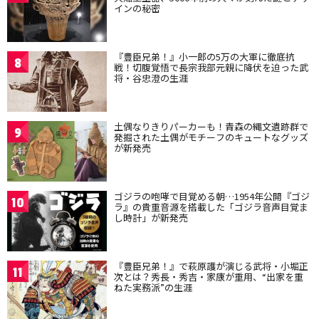
インの秘密
『豊臣兄弟！』小一郎の5万の大軍に徹底抗
8
戦！切腹覚悟で長宗我部元親に降伏を迫った武
将・谷忠澄の生涯
土偶なりきりパーカーも！青森の縄文遺跡群で
9
発掘された土偶がモチーフのキュートなグッズ
が新発売
ゴジラの咆哮で目覚める朝…1954年公開『ゴジ
10
ラ』の貴重音源を搭載した「ゴジラ音声目覚ま
し時計」が新発売
『豊臣兄弟！』で萩原護が演じる武将・小堀正
11
次とは？秀長・秀吉・家康が重用、“出家を重
ねた実務派”の生涯