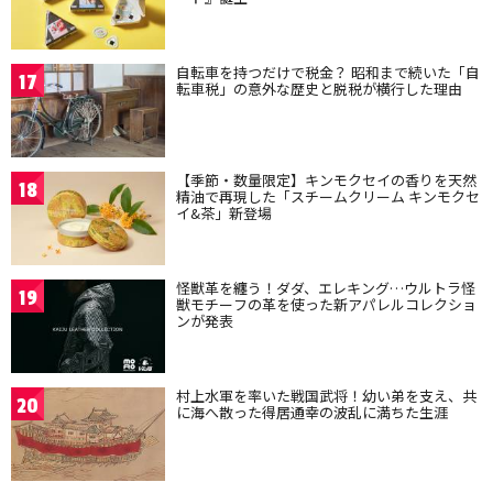
自転車を持つだけで税金？ 昭和まで続いた「自
17
転車税」の意外な歴史と脱税が横行した理由
【季節・数量限定】キンモクセイの香りを天然
18
精油で再現した「スチームクリーム キンモクセ
イ&茶」新登場
怪獣革を纏う！ダダ、エレキング…ウルトラ怪
19
獣モチーフの革を使った新アパレルコレクショ
ンが発表
村上水軍を率いた戦国武将！幼い弟を支え、共
20
に海へ散った得居通幸の波乱に満ちた生涯