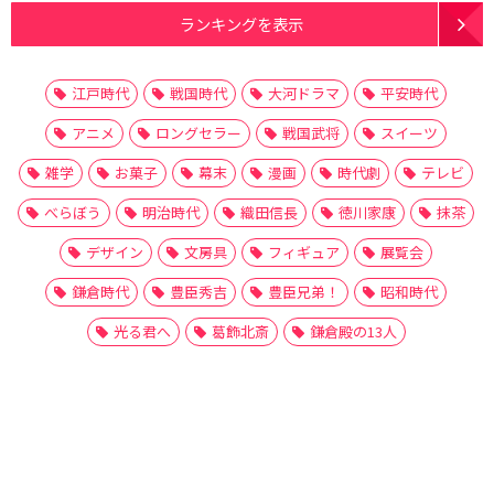
ランキングを表示
江戸時代
戦国時代
大河ドラマ
平安時代
アニメ
ロングセラー
戦国武将
スイーツ
雑学
お菓子
幕末
漫画
時代劇
テレビ
べらぼう
明治時代
織田信長
徳川家康
抹茶
デザイン
文房具
フィギュア
展覧会
鎌倉時代
豊臣秀吉
豊臣兄弟！
昭和時代
光る君へ
葛飾北斎
鎌倉殿の13人