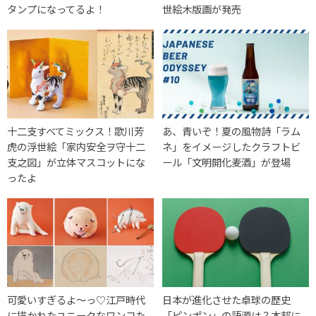
タンプになってるよ！
世絵木版画が発売
十二支すべてミックス！歌川芳
あ、青いぞ！夏の風物詩「ラム
虎の浮世絵「家内安全ヲ守十二
ネ」をイメージしたクラフトビ
支之図」が立体マスコットにな
ール「文明開化麦酒」が登場
ったよ
可愛いすぎるよ〜っ♡江戸時代
日本が進化させた卓球の歴史
に描かれたユニークなワンコた
「ピンポン」の語源は？本邦に