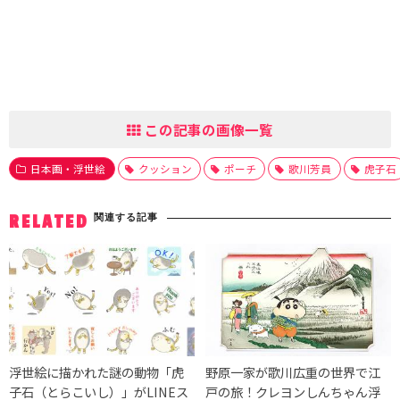
この記事の画像一覧
日本画・浮世絵
クッション
ポーチ
歌川芳員
虎子石
関連する記事
RELATED
浮世絵に描かれた謎の動物「虎
野原一家が歌川広重の世界で江
子石（とらこいし）」がLINEス
戸の旅！クレヨンしんちゃん浮