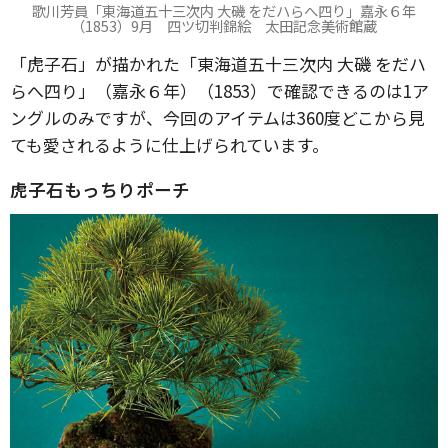
歌川芳員「東海道五十三次内 大磯 をだハらへ四り」嘉永６年
（1853）9月 四ツ切判錦絵 太田記念美術館蔵
「虎子石」が描かれた「東海道五十三次内 大磯 をだハ
らへ四り」（嘉永６年）（1853）で確認できるのは1ア
ングルのみですが、今回のアイテムは360度どこから見
ても愛されるように仕上げられています。
虎子石もっちりポーチ