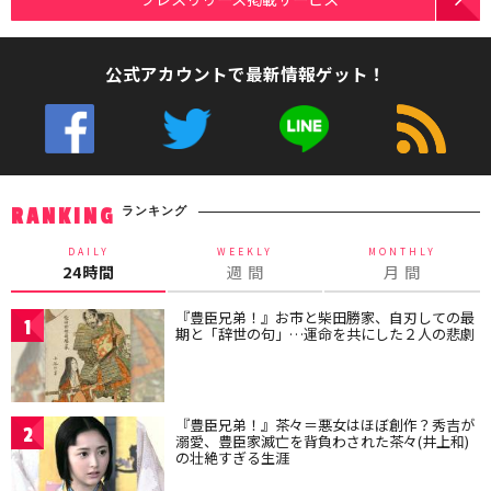
公式アカウントで最新情報ゲット！
ランキング
RANKING
DAILY
WEEKLY
MONTHLY
24時間
週 間
月 間
『豊臣兄弟！』お市と柴田勝家、自刃しての最
1
期と「辞世の句」…運命を共にした２人の悲劇
『豊臣兄弟！』茶々＝悪女はほぼ創作？秀吉が
2
溺愛、豊臣家滅亡を背負わされた茶々(井上和)
の壮絶すぎる生涯