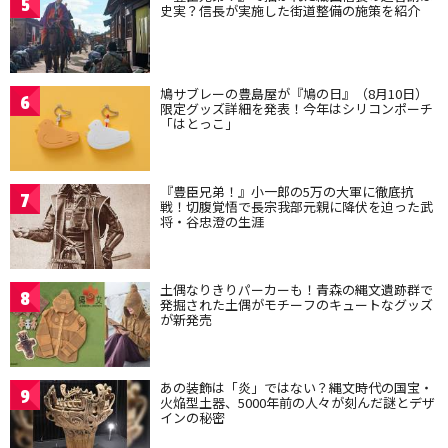
5
史実？信長が実施した街道整備の施策を紹介
鳩サブレーの豊島屋が『鳩の日』（8月10日）
6
限定グッズ詳細を発表！今年はシリコンポーチ
「はとっこ」
『豊臣兄弟！』小一郎の5万の大軍に徹底抗
7
戦！切腹覚悟で長宗我部元親に降伏を迫った武
将・谷忠澄の生涯
土偶なりきりパーカーも！青森の縄文遺跡群で
8
発掘された土偶がモチーフのキュートなグッズ
が新発売
あの装飾は「炎」ではない？縄文時代の国宝・
9
火焔型土器、5000年前の人々が刻んだ謎とデザ
インの秘密