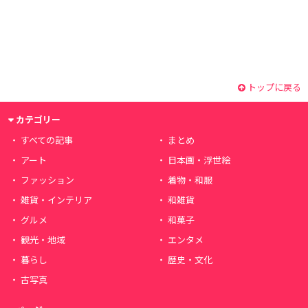
トップに戻る
カテゴリー
すべての記事
まとめ
アート
日本画・浮世絵
ファッション
着物・和服
雑貨・インテリア
和雑貨
グルメ
和菓子
観光・地域
エンタメ
暮らし
歴史・文化
古写真