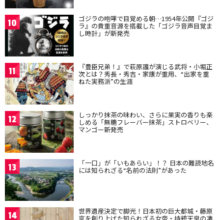
ゴジラの咆哮で目覚める朝…1954年公開『ゴジ
10
ラ』の貴重音源を搭載した「ゴジラ音声目覚ま
し時計」が新発売
『豊臣兄弟！』で萩原護が演じる武将・小堀正
11
次とは？秀長・秀吉・家康が重用、“出家を重
ねた実務派”の生涯
しっかり抹茶の味わい、さらに果実の香りも楽
12
しめる「無糖フレーバー抹茶」ストロベリー、
マンゴー新発売
「一口」が「いもあらい」！？ 日本の難読地名
13
には知られざる“名前の法則”があった
世界遺産決定で脚光！日本初の巨大都城・藤原
14
京を創り上げた知られざる女帝・持統天皇の凄