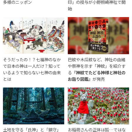
多様のニッポン
印」の授与が小野照崎神社で開
始
そうだったの！？七福神のなか
巴紋や木瓜紋など、神社の由緒
で日本の神は一人だけ？知って
や祭神を示す「神紋」を紹介す
いるようで知らない七神の由来
る
『神紋でたどる神様と神社の
とは
お詣り図鑑』
が発売
土地を守る「氏神」と「鎮守」
お稲荷さんの正体は狐…ではな