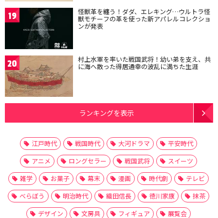
怪獣革を纏う！ダダ、エレキング…ウルトラ怪
19
獣モチーフの革を使った新アパレルコレクショ
ンが発表
村上水軍を率いた戦国武将！幼い弟を支え、共
20
に海へ散った得居通幸の波乱に満ちた生涯
ランキングを表示
江戸時代
戦国時代
大河ドラマ
平安時代
アニメ
ロングセラー
戦国武将
スイーツ
雑学
お菓子
幕末
漫画
時代劇
テレビ
べらぼう
明治時代
織田信長
徳川家康
抹茶
デザイン
文房具
フィギュア
展覧会