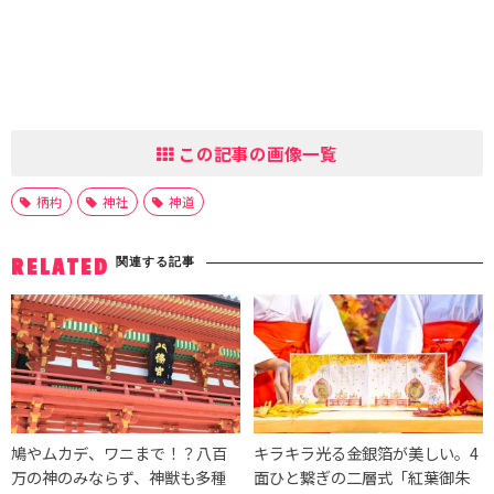
この記事の画像一覧
柄杓
神社
神道
関連する記事
RELATED
鳩やムカデ、ワニまで！？八百
キラキラ光る金銀箔が美しい。4
万の神のみならず、神獣も多種
面ひと繋ぎの二層式「紅葉御朱