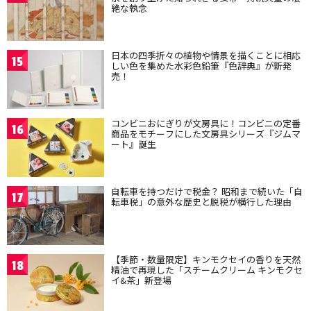
絶な執念
日本の四季折々の植物や情景を描くことに相応
15
しい色を集めた水彩色鉛筆『色辞典』が新発
売！
コンビニおにぎりが文房具に！コンビニの定番
16
商品をモチーフにした文房具シリーズ『ジムマ
ート』誕生
自転車を持つだけで税金？ 昭和まで続いた「自
17
転車税」の意外な歴史と脱税が横行した理由
【季節・数量限定】キンモクセイの香りを天然
18
精油で再現した「スチームクリーム キンモクセ
イ&茶」新登場