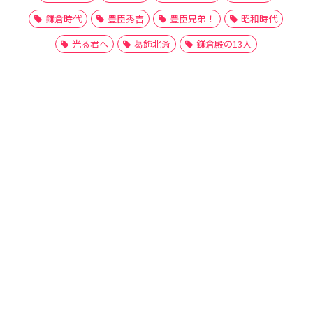
鎌倉時代
豊臣秀吉
豊臣兄弟！
昭和時代
光る君へ
葛飾北斎
鎌倉殿の13人