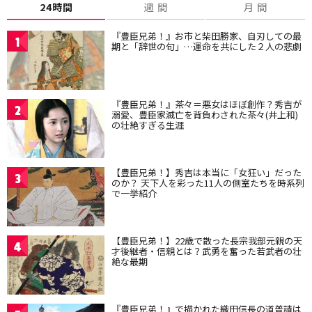
24時間
週 間
月 間
『豊臣兄弟！』お市と柴田勝家、自刃しての最
1
期と「辞世の句」…運命を共にした２人の悲劇
『豊臣兄弟！』茶々＝悪女はほぼ創作？秀吉が
2
溺愛、豊臣家滅亡を背負わされた茶々(井上和)
の壮絶すぎる生涯
【豊臣兄弟！】秀吉は本当に「女狂い」だった
3
のか？ 天下人を彩った11人の側室たちを時系列
で一挙紹介
【豊臣兄弟！】22歳で散った長宗我部元親の天
4
才後継者・信親とは？武勇を奮った若武者の壮
絶な最期
『豊臣兄弟！』で描かれた織田信長の道普請は