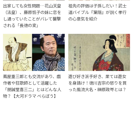
出家しても女性問題…花山天皇
祖先の評価は子孫しだい！武士
（法皇）、藤原忯子の妹に恋を
道バイブル『葉隠』が説く孝行
し通っていたことがバレて襲撃
の心意気を紹介
される「長徳の変」
蔦屋重三郎とも交流があり、戯
遊び好き派手好き、果ては遊女
作者や狂歌師として活躍した
を身請け！徳川吉宗の怒りを買
「朋誠堂喜三二」とはどんな人
った風流大名・榊原政岑とは？
物？【大河ドラマ べらぼう】