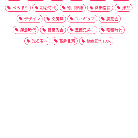
べらぼう
明治時代
徳川家康
織田信長
抹茶
デザイン
文房具
フィギュア
展覧会
鎌倉時代
豊臣秀吉
豊臣兄弟！
昭和時代
光る君へ
葛飾北斎
鎌倉殿の13人