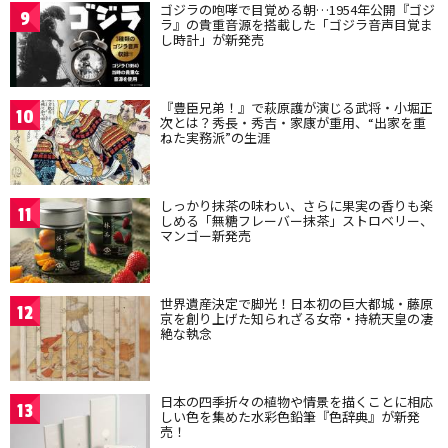
ゴジラの咆哮で目覚める朝…1954年公開『ゴジ
9
ラ』の貴重音源を搭載した「ゴジラ音声目覚ま
し時計」が新発売
『豊臣兄弟！』で萩原護が演じる武将・小堀正
10
次とは？秀長・秀吉・家康が重用、“出家を重
ねた実務派”の生涯
しっかり抹茶の味わい、さらに果実の香りも楽
11
しめる「無糖フレーバー抹茶」ストロベリー、
マンゴー新発売
世界遺産決定で脚光！日本初の巨大都城・藤原
12
京を創り上げた知られざる女帝・持統天皇の凄
絶な執念
日本の四季折々の植物や情景を描くことに相応
13
しい色を集めた水彩色鉛筆『色辞典』が新発
売！