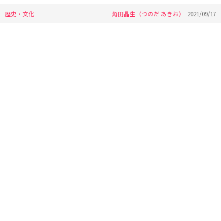
歴史・文化
角田晶生（つのだ あきお）
2021/09/17