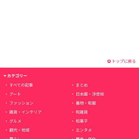
トップに戻る
カテゴリー
すべての記事
まとめ
アート
日本画・浮世絵
ファッション
着物・和服
雑貨・インテリア
和雑貨
グルメ
和菓子
観光・地域
エンタメ
暮らし
歴史・文化