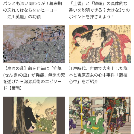
パンとも深い関わりが！幕末期
「土偶」と「埴輪」の具体的な
の忘れてはならないヒーロー
違いを説明できる？大きな3つの
「江川英龍」の功績
ポイントを押さえよう！
【島原の乱】敵を目前に「疝気
江戸時代、世間で大炎上した旗
(せんき)の虫」が発症、無念の死
本と吉原遊女の心中事件「藤枝
を遂げた三瀬源兵衛のエピソー
心中」をご紹介
ド【葉隠】