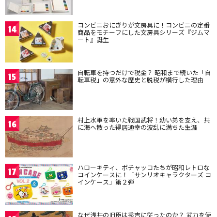
コンビニおにぎりが文房具に！コンビニの定番
14
商品をモチーフにした文房具シリーズ『ジムマ
ート』誕生
自転車を持つだけで税金？ 昭和まで続いた「自
15
転車税」の意外な歴史と脱税が横行した理由
村上水軍を率いた戦国武将！幼い弟を支え、共
16
に海へ散った得居通幸の波乱に満ちた生涯
ハローキティ、ポチャッコたちが昭和レトロな
17
コインケースに！「サンリオキャラクターズ コ
インケース」第２弾
なぜ浅井の旧臣は秀吉に従ったのか？ 武力を使