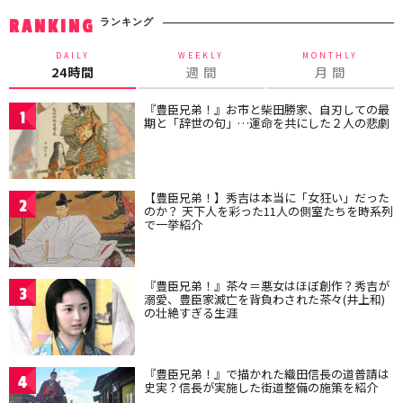
ランキング
RANKING
DAILY
WEEKLY
MONTHLY
24時間
週 間
月 間
『豊臣兄弟！』お市と柴田勝家、自刃しての最
1
期と「辞世の句」…運命を共にした２人の悲劇
【豊臣兄弟！】秀吉は本当に「女狂い」だった
2
のか？ 天下人を彩った11人の側室たちを時系列
で一挙紹介
『豊臣兄弟！』茶々＝悪女はほぼ創作？秀吉が
3
溺愛、豊臣家滅亡を背負わされた茶々(井上和)
の壮絶すぎる生涯
『豊臣兄弟！』で描かれた織田信長の道普請は
4
史実？信長が実施した街道整備の施策を紹介