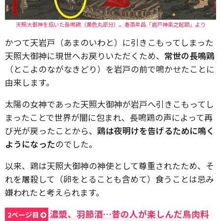
天照大御神を招いた長鳴鶏（黄色丸部分）。春斎年昌「岩戸神楽之起顕」より
かつて天岩戸（あまのいわと）に引きこもってしまった
天照大御神に現世へお戻りいただくため、
常世の長鳴鶏
（とこよのながなきどり）を岩戸の前で鳴かせたことに
由来します。
太陽の女神であった天照大御神が岩戸へ引きこもってし
まったことで世界が闇に包まれ、長鳴鶏の声によって再
び光が戻ったことから、
鶏は夜明けを告げるために鳴く
ようになった
のでした。
以来、鶏は天照大御神の神使として尊重されたため、そ
れを屠殺して（卵をとることも含めて）食うことは忌み
嫌われたと考えられます。
濃漿、羽節酒…昔の人が楽しんだ鳥肉料
2ページ目