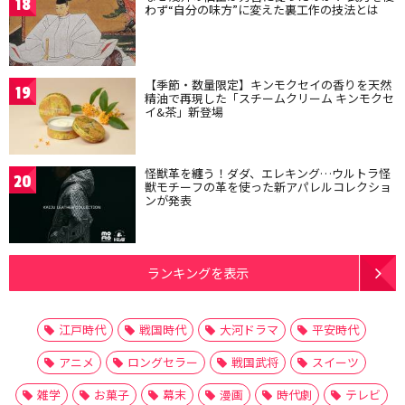
18
わず“自分の味方”に変えた裏工作の技法とは
【季節・数量限定】キンモクセイの香りを天然
19
精油で再現した「スチームクリーム キンモクセ
イ&茶」新登場
怪獣革を纏う！ダダ、エレキング…ウルトラ怪
20
獣モチーフの革を使った新アパレルコレクショ
ンが発表
ランキングを表示
江戸時代
戦国時代
大河ドラマ
平安時代
アニメ
ロングセラー
戦国武将
スイーツ
雑学
お菓子
幕末
漫画
時代劇
テレビ