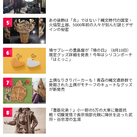
あの装飾は「炎」ではない？縄文時代の国宝・
5
火焔型土器、5000年前の人々が刻んだ謎とデザ
インの秘密
鳩サブレーの豊島屋が『鳩の日』（8月10日）
6
限定グッズ詳細を発表！今年はシリコンポーチ
「はとっこ」
土偶なりきりパーカーも！青森の縄文遺跡群で
7
発掘された土偶がモチーフのキュートなグッズ
が新発売
『豊臣兄弟！』小一郎の5万の大軍に徹底抗
8
戦！切腹覚悟で長宗我部元親に降伏を迫った武
将・谷忠澄の生涯