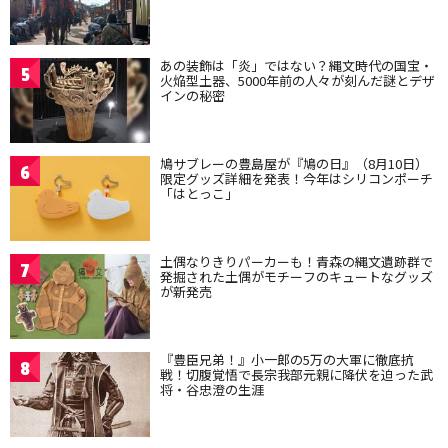
あの装飾は「炎」ではない？縄文時代の国宝・
5
火焔型土器、5000年前の人々が刻んだ謎とデザ
インの秘密
鳩サブレーの豊島屋が『鳩の日』（8月10日）
6
限定グッズ詳細を発表！今年はシリコンポーチ
「はとっこ」
土偶なりきりパーカーも！青森の縄文遺跡群で
7
発掘された土偶がモチーフのキュートなグッズ
が新発売
『豊臣兄弟！』小一郎の5万の大軍に徹底抗
8
戦！切腹覚悟で長宗我部元親に降伏を迫った武
将・谷忠澄の生涯