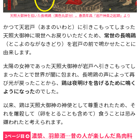
天照大御神を招いた長鳴鶏（黄色丸部分）。春斎年昌「岩戸神楽之起顕」より
かつて天岩戸（あまのいわと）に引きこもってしまった
天照大御神に現世へお戻りいただくため、
常世の長鳴鶏
（とこよのながなきどり）を岩戸の前で鳴かせたことに
由来します。
太陽の女神であった天照大御神が岩戸へ引きこもってし
まったことで世界が闇に包まれ、長鳴鶏の声によって再
び光が戻ったことから、
鶏は夜明けを告げるために鳴く
ようになった
のでした。
以来、鶏は天照大御神の神使として尊重されたため、そ
れを屠殺して（卵をとることも含めて）食うことは忌み
嫌われたと考えられます。
濃漿、羽節酒…昔の人が楽しんだ鳥肉料
2ページ目