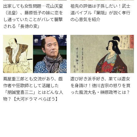
出家しても女性問題…花山天皇
祖先の評価は子孫しだい！武士
（法皇）、藤原忯子の妹に恋を
道バイブル『葉隠』が説く孝行
し通っていたことがバレて襲撃
の心意気を紹介
される「長徳の変」
蔦屋重三郎とも交流があり、戯
遊び好き派手好き、果ては遊女
作者や狂歌師として活躍した
を身請け！徳川吉宗の怒りを買
「朋誠堂喜三二」とはどんな人
った風流大名・榊原政岑とは？
物？【大河ドラマ べらぼう】