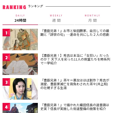
ランキング
RANKING
DAILY
WEEKLY
MONTHLY
24時間
週 間
月 間
『豊臣兄弟！』お市と柴田勝家、自刃しての最
1
期と「辞世の句」…運命を共にした２人の悲劇
【豊臣兄弟！】秀吉は本当に「女狂い」だった
2
のか？ 天下人を彩った11人の側室たちを時系列
で一挙紹介
『豊臣兄弟！』茶々＝悪女はほぼ創作？秀吉が
3
溺愛、豊臣家滅亡を背負わされた茶々(井上和)
の壮絶すぎる生涯
『豊臣兄弟！』で描かれた織田信長の道普請は
4
史実？信長が実施した街道整備の施策を紹介