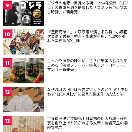
ゴジラの咆哮で目覚める朝…1954年公開『ゴジ
9
ラ』の貴重音源を搭載した「ゴジラ音声目覚ま
し時計」が新発売
『豊臣兄弟！』で萩原護が演じる武将・小堀正
10
次とは？秀長・秀吉・家康が重用、“出家を重
ねた実務派”の生涯
しっかり抹茶の味わい、さらに果実の香りも楽
11
しめる「無糖フレーバー抹茶」ストロベリー、
マンゴー新発売
なぜ浅井の旧臣は秀吉に従ったのか？ 武力を使
12
わず“自分の味方”に変えた裏工作の技法とは
世界遺産決定で脚光！日本初の巨大都城・藤原
13
京を創り上げた知られざる女帝・持統天皇の凄
絶な執念