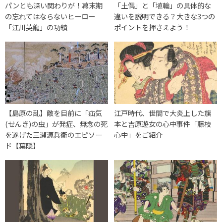
パンとも深い関わりが！幕末期
「土偶」と「埴輪」の具体的な
の忘れてはならないヒーロー
違いを説明できる？大きな3つの
「江川英龍」の功績
ポイントを押さえよう！
【島原の乱】敵を目前に「疝気
江戸時代、世間で大炎上した旗
(せんき)の虫」が発症、無念の死
本と吉原遊女の心中事件「藤枝
を遂げた三瀬源兵衛のエピソー
心中」をご紹介
ド【葉隠】