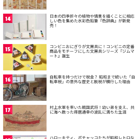
日本の四季折々の植物や情景を描くことに相応
14
しい色を集めた水彩色鉛筆『色辞典』が新発
売！
コンビニおにぎりが文房具に！コンビニの定番
15
商品をモチーフにした文房具シリーズ『ジムマ
ート』誕生
自転車を持つだけで税金？ 昭和まで続いた「自
16
転車税」の意外な歴史と脱税が横行した理由
村上水軍を率いた戦国武将！幼い弟を支え、共
17
に海へ散った得居通幸の波乱に満ちた生涯
ハローキティ、ポチャッコたちが昭和レトロな