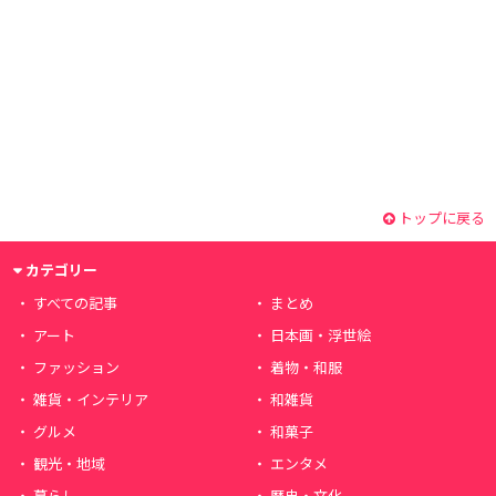
トップに戻る
カテゴリー
すべての記事
まとめ
アート
日本画・浮世絵
ファッション
着物・和服
雑貨・インテリア
和雑貨
グルメ
和菓子
観光・地域
エンタメ
暮らし
歴史・文化