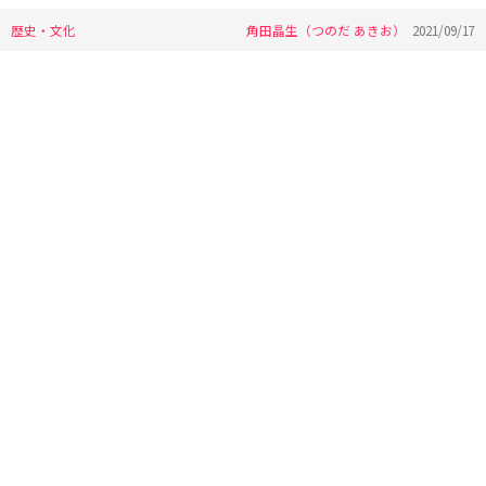
歴史・文化
角田晶生（つのだ あきお）
2021/09/17