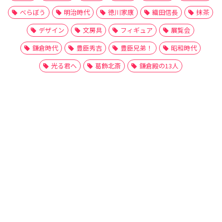
べらぼう
明治時代
徳川家康
織田信長
抹茶
デザイン
文房具
フィギュア
展覧会
鎌倉時代
豊臣秀吉
豊臣兄弟！
昭和時代
光る君へ
葛飾北斎
鎌倉殿の13人