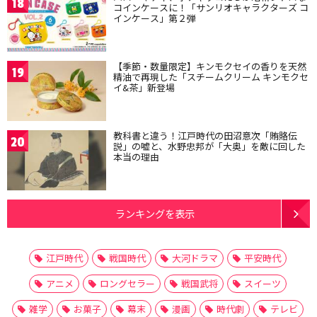
18
コインケースに！「サンリオキャラクターズ コ
インケース」第２弾
【季節・数量限定】キンモクセイの香りを天然
19
精油で再現した「スチームクリーム キンモクセ
イ&茶」新登場
教科書と違う！江戸時代の田沼意次「賄賂伝
20
説」の嘘と、水野忠邦が「大奥」を敵に回した
本当の理由
ランキングを表示
江戸時代
戦国時代
大河ドラマ
平安時代
アニメ
ロングセラー
戦国武将
スイーツ
雑学
お菓子
幕末
漫画
時代劇
テレビ