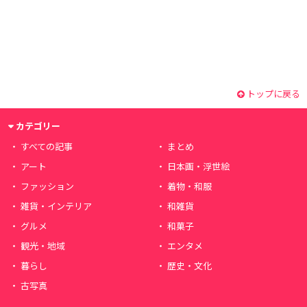
トップに戻る
カテゴリー
すべての記事
まとめ
アート
日本画・浮世絵
ファッション
着物・和服
雑貨・インテリア
和雑貨
グルメ
和菓子
観光・地域
エンタメ
暮らし
歴史・文化
古写真