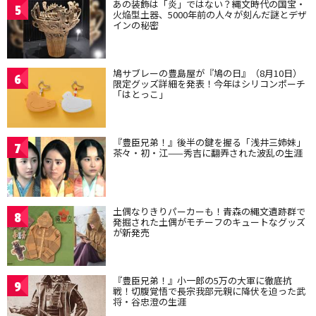
あの装飾は「炎」ではない？縄文時代の国宝・
5
火焔型土器、5000年前の人々が刻んだ謎とデザ
インの秘密
鳩サブレーの豊島屋が『鳩の日』（8月10日）
6
限定グッズ詳細を発表！今年はシリコンポーチ
「はとっこ」
『豊臣兄弟！』後半の鍵を握る「浅井三姉妹」
7
茶々・初・江——秀吉に翻弄された波乱の生涯
土偶なりきりパーカーも！青森の縄文遺跡群で
8
発掘された土偶がモチーフのキュートなグッズ
が新発売
『豊臣兄弟！』小一郎の5万の大軍に徹底抗
9
戦！切腹覚悟で長宗我部元親に降伏を迫った武
将・谷忠澄の生涯