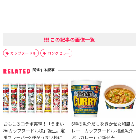
この記事の画像一覧
カップヌードル
ロングセラー
関連する記事
RELATED
おもしろコラボ実現！「うまい
6種の魚介だしをきかせた和風カ
棒 カップヌードル味」誕生。定
レー「カップヌードル 和風魚介
番フレーバー8種がうまい棒に
ぶしカレー」が新発売