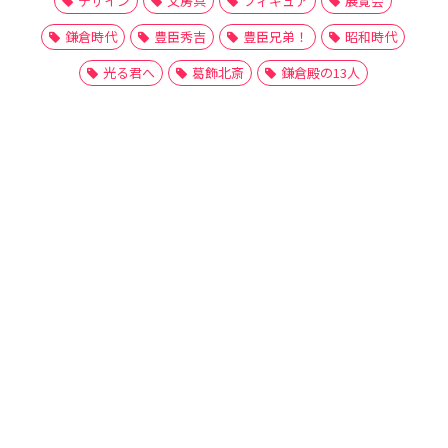
デザイン
文房具
フィギュア
展覧会
鎌倉時代
豊臣秀吉
豊臣兄弟！
昭和時代
光る君へ
葛飾北斎
鎌倉殿の13人