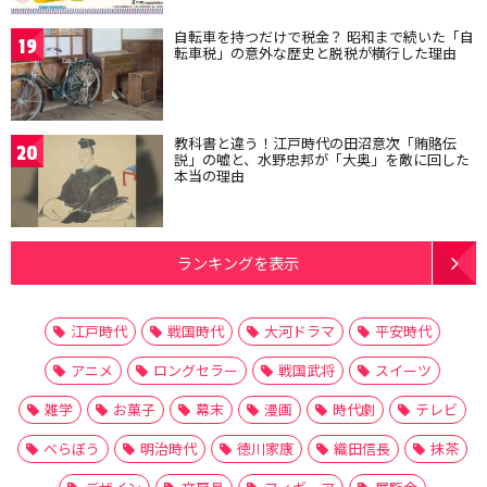
自転車を持つだけで税金？ 昭和まで続いた「自
19
転車税」の意外な歴史と脱税が横行した理由
教科書と違う！江戸時代の田沼意次「賄賂伝
20
説」の嘘と、水野忠邦が「大奥」を敵に回した
本当の理由
ランキングを表示
江戸時代
戦国時代
大河ドラマ
平安時代
アニメ
ロングセラー
戦国武将
スイーツ
雑学
お菓子
幕末
漫画
時代劇
テレビ
べらぼう
明治時代
徳川家康
織田信長
抹茶