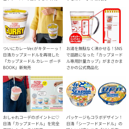
ついにカレーVer.がキターーっ！
お湯を無駄なく沸かせる！SNS
日清カップヌードルを再現した
で話題になった「カップヌード
『カップヌードル カレー ポーチ
ル専用計量カップ」がまさかま
BOOK』新発売
さかの公式商品化
おしゃれコーデのポイントに♡
パッケージもコラボデザイン！
日清「カップヌードル」を完全
日清「シーフードヌードル」の