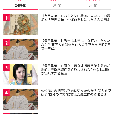
DAILY
WEEKLY
MONTHLY
24時間
週 間
月 間
『豊臣兄弟！』お市と柴田勝家、自刃しての最
1
期と「辞世の句」…運命を共にした２人の悲劇
【豊臣兄弟！】秀吉は本当に「女狂い」だった
2
のか？ 天下人を彩った11人の側室たちを時系列
で一挙紹介
『豊臣兄弟！』茶々＝悪女はほぼ創作？秀吉が
3
溺愛、豊臣家滅亡を背負わされた茶々(井上和)
の壮絶すぎる生涯
なぜ浅井の旧臣は秀吉に従ったのか？ 武力を使
4
わず“自分の味方”に変えた裏工作の技法とは