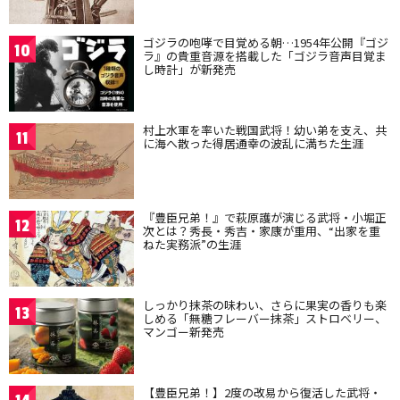
ゴジラの咆哮で目覚める朝…1954年公開『ゴジ
10
ラ』の貴重音源を搭載した「ゴジラ音声目覚ま
し時計」が新発売
村上水軍を率いた戦国武将！幼い弟を支え、共
11
に海へ散った得居通幸の波乱に満ちた生涯
『豊臣兄弟！』で萩原護が演じる武将・小堀正
12
次とは？秀長・秀吉・家康が重用、“出家を重
ねた実務派”の生涯
しっかり抹茶の味わい、さらに果実の香りも楽
13
しめる「無糖フレーバー抹茶」ストロベリー、
マンゴー新発売
【豊臣兄弟！】2度の改易から復活した武将・