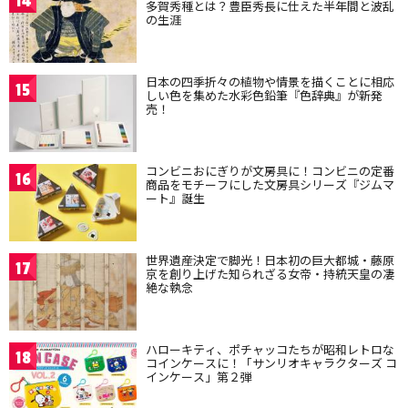
14
多賀秀種とは？豊臣秀長に仕えた半年間と波乱
の生涯
日本の四季折々の植物や情景を描くことに相応
15
しい色を集めた水彩色鉛筆『色辞典』が新発
売！
コンビニおにぎりが文房具に！コンビニの定番
16
商品をモチーフにした文房具シリーズ『ジムマ
ート』誕生
世界遺産決定で脚光！日本初の巨大都城・藤原
17
京を創り上げた知られざる女帝・持統天皇の凄
絶な執念
ハローキティ、ポチャッコたちが昭和レトロな
18
コインケースに！「サンリオキャラクターズ コ
インケース」第２弾