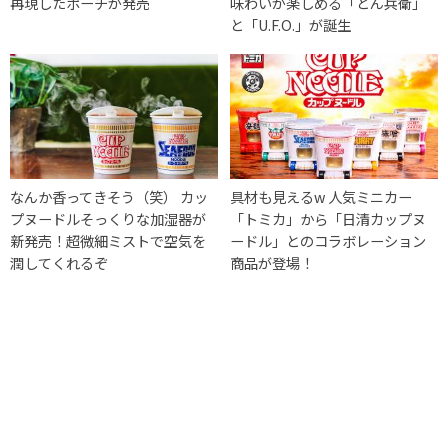
再現したポーチが発売
味わいが楽しめる「どん兵衛」
と「U.F.O.」が誕生
なんか香ってきそう（笑） カッ
具材も見えるw 人気ミニカー
プヌードルそっくりな加湿器が
「トミカ」から「日清カップヌ
新発売！超微細ミストで空気を
ードル」とのコラボレーション
潤してくれるぞ
商品が登場！