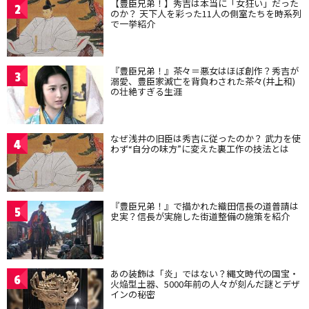
【豊臣兄弟！】秀吉は本当に「女狂い」だった
2
のか？ 天下人を彩った11人の側室たちを時系列
で一挙紹介
『豊臣兄弟！』茶々＝悪女はほぼ創作？秀吉が
3
溺愛、豊臣家滅亡を背負わされた茶々(井上和)
の壮絶すぎる生涯
なぜ浅井の旧臣は秀吉に従ったのか？ 武力を使
4
わず“自分の味方”に変えた裏工作の技法とは
『豊臣兄弟！』で描かれた織田信長の道普請は
5
史実？信長が実施した街道整備の施策を紹介
あの装飾は「炎」ではない？縄文時代の国宝・
6
火焔型土器、5000年前の人々が刻んだ謎とデザ
インの秘密