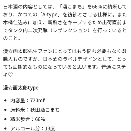
日本酒の内容としては、「酒こまち」を66％に精米して
おり、かつての「A-type」を彷彿とさせる仕様に。また
木桶仕込みに加え、新鮮さをキープするため出荷直前ま
でタンク内二次発酵（レザレクション）を行っていると
のこと。
漫☆画太郎先生ファンにとってはもう悩む必要もなく即
購入ものですが、日本酒のラベルデザインとして、とっ
ても画期的なものになっていると思います。普通にステ
キ♡
漫☆画太郎type
内容量：720mℓ
原料米：秋田酒こまち
精米歩合：66%
アルコール分：13度