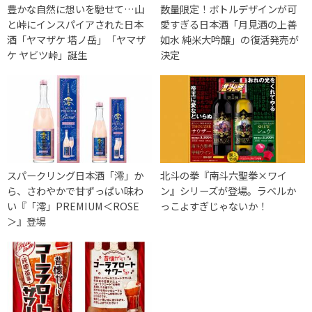
豊かな自然に想いを馳せて…山
数量限定！ボトルデザインが可
と峠にインスパイアされた日本
愛すぎる日本酒「月見酒の上善
酒「ヤマザケ 塔ノ岳」「ヤマザ
如水 純米大吟醸」の復活発売が
ケ ヤビツ峠」誕生
決定
スパークリング日本酒「澪」か
北斗の拳『南斗六聖拳×ワイ
ら、さわやかで甘ずっぱい味わ
ン』シリーズが登場。ラベルか
い『「澪」PREMIUM＜ROSE
っこよすぎじゃないか！
＞』登場