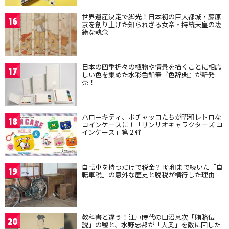
世界遺産決定で脚光！日本初の巨大都城・藤原
16
京を創り上げた知られざる女帝・持統天皇の凄
絶な執念
日本の四季折々の植物や情景を描くことに相応
17
しい色を集めた水彩色鉛筆『色辞典』が新発
売！
ハローキティ、ポチャッコたちが昭和レトロな
18
コインケースに！「サンリオキャラクターズ コ
インケース」第２弾
自転車を持つだけで税金？ 昭和まで続いた「自
19
転車税」の意外な歴史と脱税が横行した理由
教科書と違う！江戸時代の田沼意次「賄賂伝
20
説」の嘘と、水野忠邦が「大奥」を敵に回した