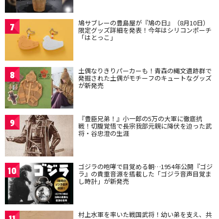
鳩サブレーの豊島屋が『鳩の日』（8月10日）
7
限定グッズ詳細を発表！今年はシリコンポーチ
「はとっこ」
土偶なりきりパーカーも！青森の縄文遺跡群で
8
発掘された土偶がモチーフのキュートなグッズ
が新発売
『豊臣兄弟！』小一郎の5万の大軍に徹底抗
9
戦！切腹覚悟で長宗我部元親に降伏を迫った武
将・谷忠澄の生涯
ゴジラの咆哮で目覚める朝…1954年公開『ゴジ
10
ラ』の貴重音源を搭載した「ゴジラ音声目覚ま
し時計」が新発売
村上水軍を率いた戦国武将！幼い弟を支え、共