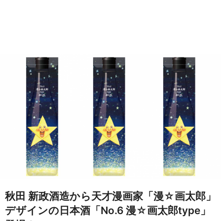
秋田 新政酒造から天才漫画家「漫☆画太郎」
デザインの日本酒「No.6 漫☆画太郎type」