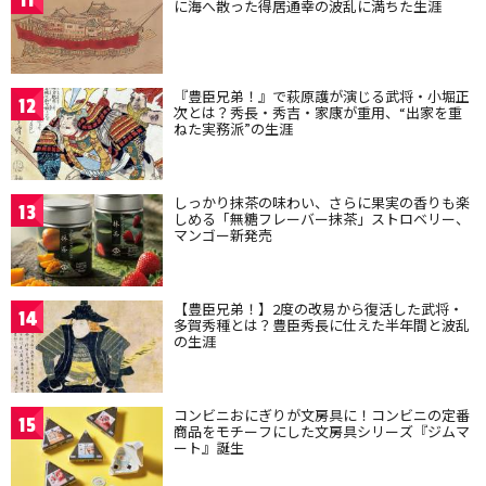
11
に海へ散った得居通幸の波乱に満ちた生涯
『豊臣兄弟！』で萩原護が演じる武将・小堀正
12
次とは？秀長・秀吉・家康が重用、“出家を重
ねた実務派”の生涯
しっかり抹茶の味わい、さらに果実の香りも楽
13
しめる「無糖フレーバー抹茶」ストロベリー、
マンゴー新発売
【豊臣兄弟！】2度の改易から復活した武将・
14
多賀秀種とは？豊臣秀長に仕えた半年間と波乱
の生涯
コンビニおにぎりが文房具に！コンビニの定番
15
商品をモチーフにした文房具シリーズ『ジムマ
ート』誕生