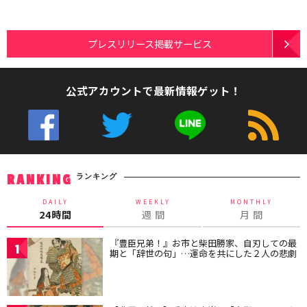
プレスリリース掲載サービス
公式アカウントで最新情報ゲット！
ランキング
RANKING
DAILY
WEEKLY
MONTHLY
24時間
週 間
月 間
『豊臣兄弟！』お市と柴田勝家、自刃しての最
1
期と「辞世の句」…運命を共にした２人の悲劇