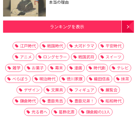
本当の理由
ランキングを表示
江戸時代
戦国時代
大河ドラマ
平安時代
アニメ
ロングセラー
戦国武将
スイーツ
雑学
お菓子
幕末
漫画
時代劇
テレビ
べらぼう
明治時代
徳川家康
織田信長
抹茶
デザイン
文房具
フィギュア
展覧会
鎌倉時代
豊臣秀吉
豊臣兄弟！
昭和時代
光る君へ
葛飾北斎
鎌倉殿の13人