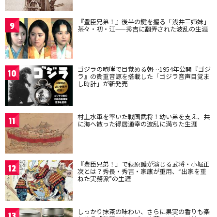
『豊臣兄弟！』後半の鍵を握る「浅井三姉妹」
9
茶々・初・江——秀吉に翻弄された波乱の生涯
ゴジラの咆哮で目覚める朝…1954年公開『ゴジ
10
ラ』の貴重音源を搭載した「ゴジラ音声目覚ま
し時計」が新発売
村上水軍を率いた戦国武将！幼い弟を支え、共
11
に海へ散った得居通幸の波乱に満ちた生涯
『豊臣兄弟！』で萩原護が演じる武将・小堀正
12
次とは？秀長・秀吉・家康が重用、“出家を重
ねた実務派”の生涯
しっかり抹茶の味わい、さらに果実の香りも楽
13