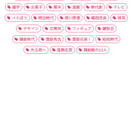
雑学
お菓子
幕末
漫画
時代劇
テレビ
べらぼう
明治時代
徳川家康
織田信長
抹茶
デザイン
文房具
フィギュア
展覧会
鎌倉時代
豊臣秀吉
豊臣兄弟！
昭和時代
光る君へ
葛飾北斎
鎌倉殿の13人