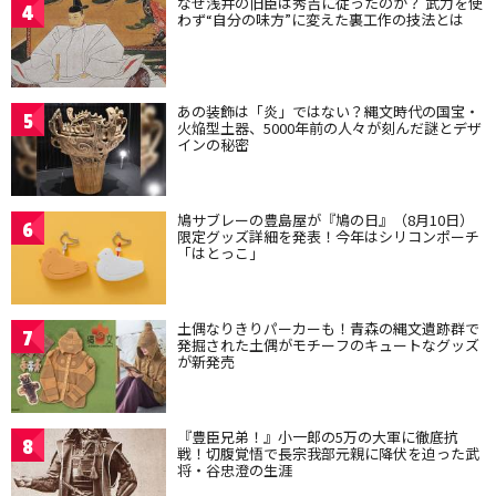
なぜ浅井の旧臣は秀吉に従ったのか？ 武力を使
4
わず“自分の味方”に変えた裏工作の技法とは
あの装飾は「炎」ではない？縄文時代の国宝・
5
火焔型土器、5000年前の人々が刻んだ謎とデザ
インの秘密
鳩サブレーの豊島屋が『鳩の日』（8月10日）
6
限定グッズ詳細を発表！今年はシリコンポーチ
「はとっこ」
土偶なりきりパーカーも！青森の縄文遺跡群で
7
発掘された土偶がモチーフのキュートなグッズ
が新発売
『豊臣兄弟！』小一郎の5万の大軍に徹底抗
8
戦！切腹覚悟で長宗我部元親に降伏を迫った武
将・谷忠澄の生涯