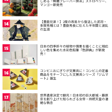
しめる「無糖フレーバー抹茶」ストロベリー、
マンゴー新発売
【豊臣兄弟！】2度の改易から復活した武将・
14
多賀秀種とは？豊臣秀長に仕えた半年間と波乱
の生涯
日本の四季折々の植物や情景を描くことに相応
15
しい色を集めた水彩色鉛筆『色辞典』が新発
売！
コンビニおにぎりが文房具に！コンビニの定番
16
商品をモチーフにした文房具シリーズ『ジムマ
ート』誕生
世界遺産決定で脚光！日本初の巨大都城・藤原
17
京を創り上げた知られざる女帝・持統天皇の凄
絶な執念