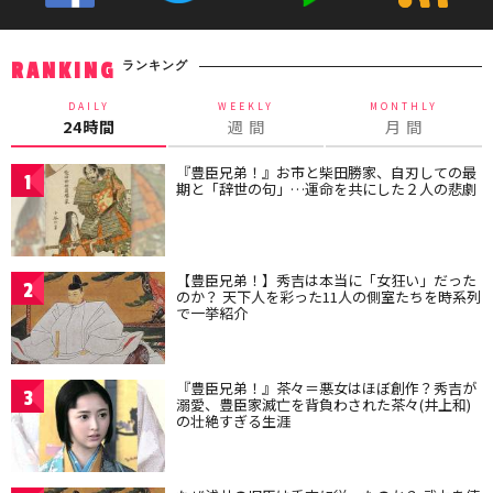
ランキング
RANKING
DAILY
WEEKLY
MONTHLY
24時間
週 間
月 間
『豊臣兄弟！』お市と柴田勝家、自刃しての最
1
期と「辞世の句」…運命を共にした２人の悲劇
【豊臣兄弟！】秀吉は本当に「女狂い」だった
2
のか？ 天下人を彩った11人の側室たちを時系列
で一挙紹介
『豊臣兄弟！』茶々＝悪女はほぼ創作？秀吉が
3
溺愛、豊臣家滅亡を背負わされた茶々(井上和)
の壮絶すぎる生涯