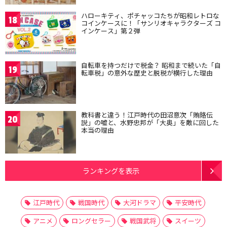
ハローキティ、ポチャッコたちが昭和レトロな
18
コインケースに！「サンリオキャラクターズ コ
インケース」第２弾
自転車を持つだけで税金？ 昭和まで続いた「自
19
転車税」の意外な歴史と脱税が横行した理由
教科書と違う！江戸時代の田沼意次「賄賂伝
20
説」の嘘と、水野忠邦が「大奥」を敵に回した
本当の理由
ランキングを表示
江戸時代
戦国時代
大河ドラマ
平安時代
アニメ
ロングセラー
戦国武将
スイーツ