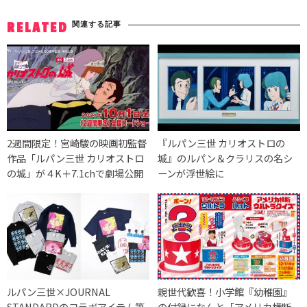
関連する記事
RELATED
2週間限定！宮崎駿の映画初監督
『ルパン三世 カリオストロの
作品「ルパン三世 カリオストロ
城』のルパン＆クラリスの名シ
の城」が４K＋7.1chで劇場公開
ーンが浮世絵に
ルパン三世×JOURNAL
親世代歓喜！小学館『幼稚園』
STANDARDのコラボアイテム第
の付録になんと「アメリカ横断