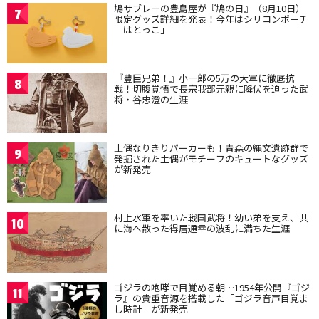
鳩サブレーの豊島屋が『鳩の日』（8月10日）
7
限定グッズ詳細を発表！今年はシリコンポーチ
「はとっこ」
『豊臣兄弟！』小一郎の5万の大軍に徹底抗
8
戦！切腹覚悟で長宗我部元親に降伏を迫った武
将・谷忠澄の生涯
土偶なりきりパーカーも！青森の縄文遺跡群で
9
発掘された土偶がモチーフのキュートなグッズ
が新発売
村上水軍を率いた戦国武将！幼い弟を支え、共
10
に海へ散った得居通幸の波乱に満ちた生涯
ゴジラの咆哮で目覚める朝…1954年公開『ゴジ
11
ラ』の貴重音源を搭載した「ゴジラ音声目覚ま
し時計」が新発売