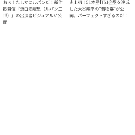
おぉ！たしかにルパンだ！新作
史上初！51本塁打51盗塁を達成
歌舞伎『流白浪燦星（ルパン三
した大谷翔平の”着物姿”が公
世）』の出演者ビジュアルが公
開。パーフェクトすぎるのだ！
開