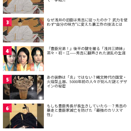
なぜ浅井の旧臣は秀吉に従ったのか？ 武力を使
3
わず“自分の味方”に変えた裏工作の技法とは
『豊臣兄弟！』後半の鍵を握る「浅井三姉妹」
4
茶々・初・江——秀吉に翻弄された波乱の生涯
あの装飾は「炎」ではない？縄文時代の国宝・
5
火焔型土器、5000年前の人々が刻んだ謎とデザ
インの秘密
もしも豊臣秀長が長生きしていたら…？秀吉の
6
暴走と豊臣家滅亡を防げた「最強のカリスマ
性」