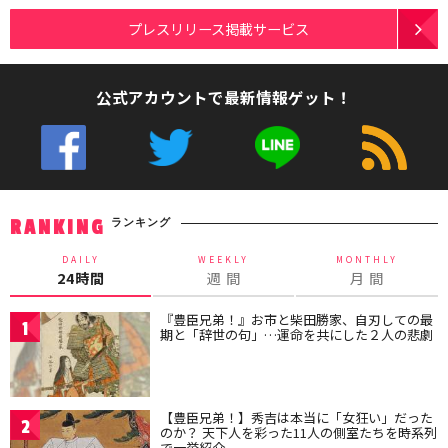
プレスリリース掲載サービス
公式アカウントで最新情報ゲット！
ランキング
RANKING
DAILY
WEEKLY
MONTHLY
24時間
週 間
月 間
『豊臣兄弟！』お市と柴田勝家、自刃しての最
1
期と「辞世の句」…運命を共にした２人の悲劇
【豊臣兄弟！】秀吉は本当に「女狂い」だった
2
のか？ 天下人を彩った11人の側室たちを時系列
で一挙紹介