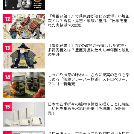
『豊臣兄弟！』で萩原護が演じる武将・小堀正
12
次とは？秀長・秀吉・家康が重用、“出家を重
ねた実務派”の生涯
【豊臣兄弟！】2度の改易から復活した武将・
13
多賀秀種とは？豊臣秀長に仕えた半年間と波乱
の生涯
しっかり抹茶の味わい、さらに果実の香りも楽
14
しめる「無糖フレーバー抹茶」ストロベリー、
マンゴー新発売
日本の四季折々の植物や情景を描くことに相応
15
しい色を集めた水彩色鉛筆『色辞典』が新発
売！
ハローキティ、ポチャッコたちが昭和レトロな