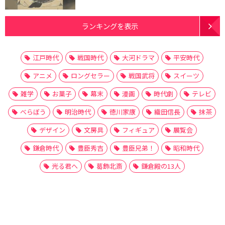
ランキングを表示
江戸時代
戦国時代
大河ドラマ
平安時代
アニメ
ロングセラー
戦国武将
スイーツ
雑学
お菓子
幕末
漫画
時代劇
テレビ
べらぼう
明治時代
徳川家康
織田信長
抹茶
デザイン
文房具
フィギュア
展覧会
鎌倉時代
豊臣秀吉
豊臣兄弟！
昭和時代
光る君へ
葛飾北斎
鎌倉殿の13人