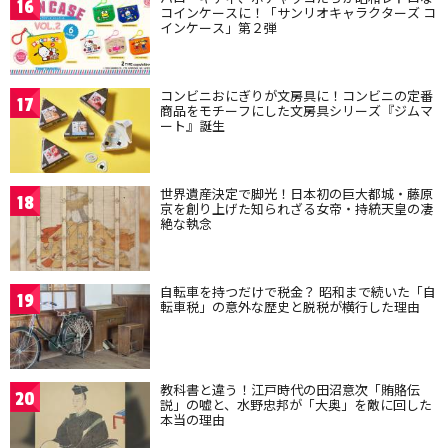
16
コインケースに！「サンリオキャラクターズ コ
インケース」第２弾
コンビニおにぎりが文房具に！コンビニの定番
17
商品をモチーフにした文房具シリーズ『ジムマ
ート』誕生
世界遺産決定で脚光！日本初の巨大都城・藤原
18
京を創り上げた知られざる女帝・持統天皇の凄
絶な執念
自転車を持つだけで税金？ 昭和まで続いた「自
19
転車税」の意外な歴史と脱税が横行した理由
教科書と違う！江戸時代の田沼意次「賄賂伝
20
説」の嘘と、水野忠邦が「大奥」を敵に回した
本当の理由