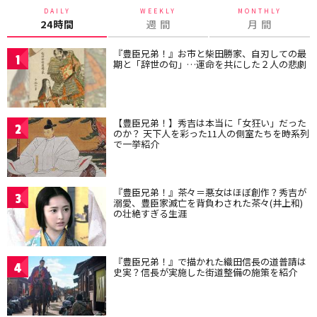
DAILY
WEEKLY
MONTHLY
24時間
週 間
月 間
『豊臣兄弟！』お市と柴田勝家、自刃しての最
1
期と「辞世の句」…運命を共にした２人の悲劇
【豊臣兄弟！】秀吉は本当に「女狂い」だった
2
のか？ 天下人を彩った11人の側室たちを時系列
で一挙紹介
『豊臣兄弟！』茶々＝悪女はほぼ創作？秀吉が
3
溺愛、豊臣家滅亡を背負わされた茶々(井上和)
の壮絶すぎる生涯
『豊臣兄弟！』で描かれた織田信長の道普請は
4
史実？信長が実施した街道整備の施策を紹介