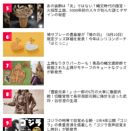
あの装飾は「炎」ではない？縄文時代の国宝・
5
火焔型土器、5000年前の人々が刻んだ謎とデザ
インの秘密
鳩サブレーの豊島屋が『鳩の日』（8月10日）
6
限定グッズ詳細を発表！今年はシリコンポーチ
「はとっこ」
土偶なりきりパーカーも！青森の縄文遺跡群で
7
発掘された土偶がモチーフのキュートなグッズ
が新発売
『豊臣兄弟！』小一郎の5万の大軍に徹底抗
8
戦！切腹覚悟で長宗我部元親に降伏を迫った武
将・谷忠澄の生涯
ゴジラの咆哮で目覚める朝…1954年公開『ゴジ
9
ラ』の貴重音源を搭載した「ゴジラ音声目覚ま
し時計」が新発売