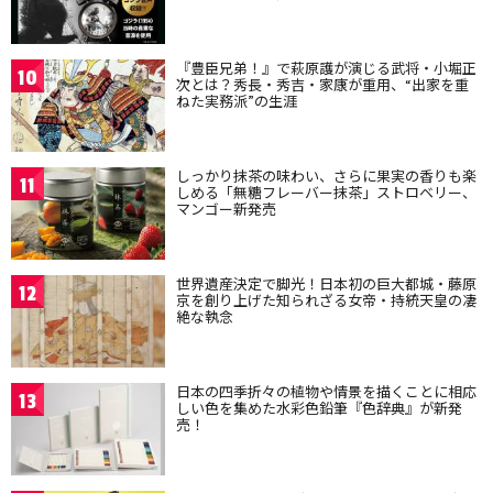
『豊臣兄弟！』で萩原護が演じる武将・小堀正
10
次とは？秀長・秀吉・家康が重用、“出家を重
ねた実務派”の生涯
しっかり抹茶の味わい、さらに果実の香りも楽
11
しめる「無糖フレーバー抹茶」ストロベリー、
マンゴー新発売
世界遺産決定で脚光！日本初の巨大都城・藤原
12
京を創り上げた知られざる女帝・持統天皇の凄
絶な執念
日本の四季折々の植物や情景を描くことに相応
13
しい色を集めた水彩色鉛筆『色辞典』が新発
売！