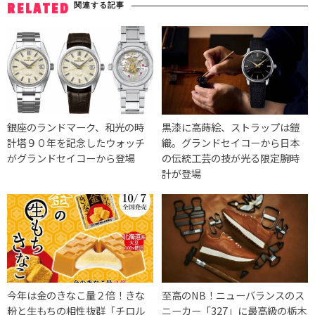
関連する記事
RELATED
銀座のランドマーク、和光の時
黒漆に高蒔絵、ストラップは鎧
計塔９０年を記念したウォッチ
織。グランドセイコーから日本
がグランドセイコーから登場
の伝統工芸の技が光る限定腕時
計が登場
今年は金のきなこ量２倍！きな
至高のNB！ニューバランスのス
粉と生もちの相性抜群「チロル
ニーカー「327」に最高級の栃木