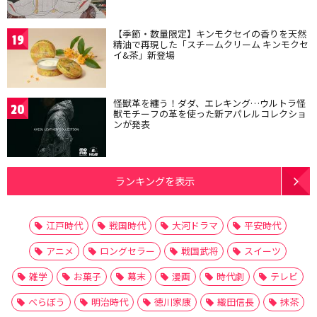
【季節・数量限定】キンモクセイの香りを天然
19
精油で再現した「スチームクリーム キンモクセ
イ&茶」新登場
怪獣革を纏う！ダダ、エレキング…ウルトラ怪
20
獣モチーフの革を使った新アパレルコレクショ
ンが発表
ランキングを表示
江戸時代
戦国時代
大河ドラマ
平安時代
アニメ
ロングセラー
戦国武将
スイーツ
雑学
お菓子
幕末
漫画
時代劇
テレビ
べらぼう
明治時代
徳川家康
織田信長
抹茶