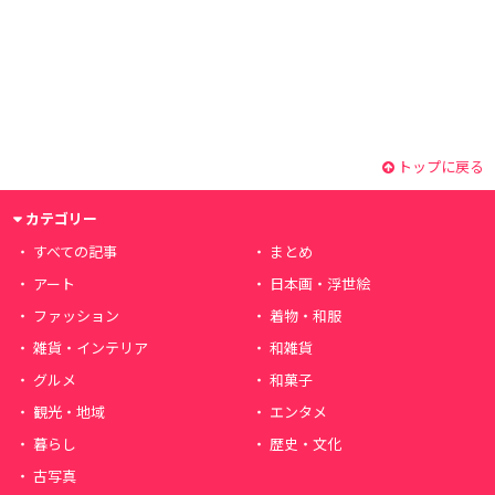
トップに戻る
カテゴリー
すべての記事
まとめ
アート
日本画・浮世絵
ファッション
着物・和服
雑貨・インテリア
和雑貨
グルメ
和菓子
観光・地域
エンタメ
暮らし
歴史・文化
古写真