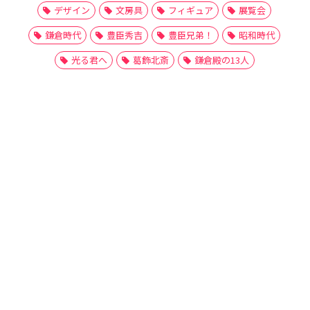
デザイン
文房具
フィギュア
展覧会
鎌倉時代
豊臣秀吉
豊臣兄弟！
昭和時代
光る君へ
葛飾北斎
鎌倉殿の13人