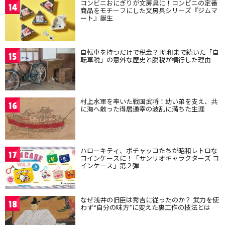
コンビニおにぎりが文房具に！コンビニの定番
14
商品をモチーフにした文房具シリーズ『ジムマ
ート』誕生
自転車を持つだけで税金？ 昭和まで続いた「自
15
転車税」の意外な歴史と脱税が横行した理由
村上水軍を率いた戦国武将！幼い弟を支え、共
16
に海へ散った得居通幸の波乱に満ちた生涯
ハローキティ、ポチャッコたちが昭和レトロな
17
コインケースに！「サンリオキャラクターズ コ
インケース」第２弾
なぜ浅井の旧臣は秀吉に従ったのか？ 武力を使
18
わず“自分の味方”に変えた裏工作の技法とは