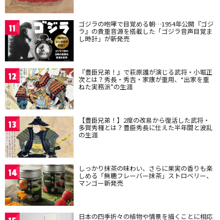
ゴジラの咆哮で目覚める朝…1954年公開『ゴジ
11
ラ』の貴重音源を搭載した「ゴジラ音声目覚ま
し時計」が新発売
『豊臣兄弟！』で萩原護が演じる武将・小堀正
12
次とは？秀長・秀吉・家康が重用、“出家を重
ねた実務派”の生涯
【豊臣兄弟！】2度の改易から復活した武将・
13
多賀秀種とは？豊臣秀長に仕えた半年間と波乱
の生涯
しっかり抹茶の味わい、さらに果実の香りも楽
14
しめる「無糖フレーバー抹茶」ストロベリー、
マンゴー新発売
日本の四季折々の植物や情景を描くことに相応