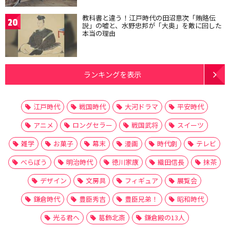
教科書と違う！江戸時代の田沼意次「賄賂伝
20
説」の嘘と、水野忠邦が「大奥」を敵に回した
本当の理由
ランキングを表示
江戸時代
戦国時代
大河ドラマ
平安時代
アニメ
ロングセラー
戦国武将
スイーツ
雑学
お菓子
幕末
漫画
時代劇
テレビ
べらぼう
明治時代
徳川家康
織田信長
抹茶
デザイン
文房具
フィギュア
展覧会
鎌倉時代
豊臣秀吉
豊臣兄弟！
昭和時代
光る君へ
葛飾北斎
鎌倉殿の13人