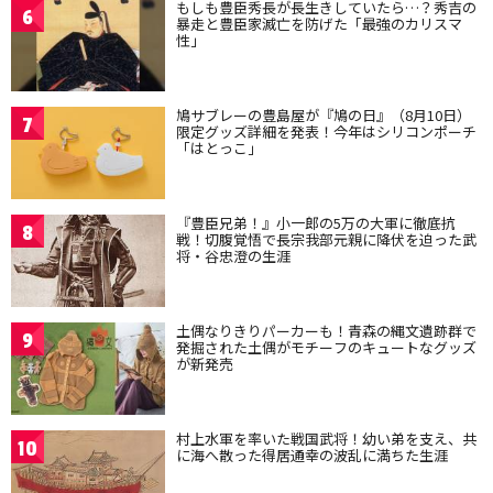
もしも豊臣秀長が長生きしていたら…？秀吉の
6
暴走と豊臣家滅亡を防げた「最強のカリスマ
性」
鳩サブレーの豊島屋が『鳩の日』（8月10日）
7
限定グッズ詳細を発表！今年はシリコンポーチ
「はとっこ」
『豊臣兄弟！』小一郎の5万の大軍に徹底抗
8
戦！切腹覚悟で長宗我部元親に降伏を迫った武
将・谷忠澄の生涯
土偶なりきりパーカーも！青森の縄文遺跡群で
9
発掘された土偶がモチーフのキュートなグッズ
が新発売
村上水軍を率いた戦国武将！幼い弟を支え、共
10
に海へ散った得居通幸の波乱に満ちた生涯