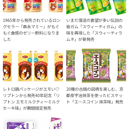
1965年から発売されているロン
いまだ復活の要望が多い伝説の
グセラー「森永マミー」がもぐ
板ガム「スウィーティガム」の
もぐ食感のゼリー飲料になりま
味を再現した「スウィーティラ
した
ムネ」が新発売
レトロ調パッケージがエモい♡
20種の古銭の図柄を楽しむ、京
リプトンから発売40年記念「リ
都産宇治抹茶を使ったビスケッ
プトン エモミルクティ～ミルク
ト「エースコイン 抹茶味」発売
セーキ味」が期間限定発売