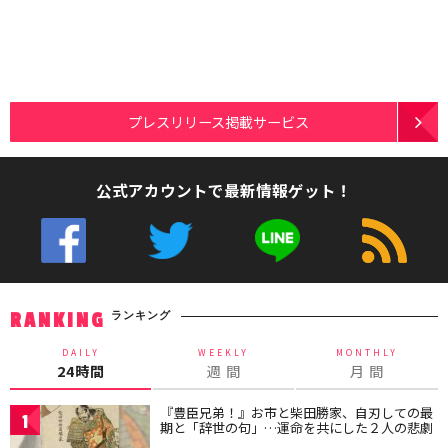
プレスリリース掲載サービス
公式アカウントで最新情報ゲット！
ランキング
RANKING
DAILY
WEEKLY
MONTHLY
24時間
週 間
月 間
『豊臣兄弟！』お市と柴田勝家、自刃しての最
1
期と「辞世の句」…運命を共にした２人の悲劇