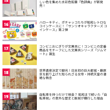
15
しい色を集めた水彩色鉛筆『色辞典』が新発
売！
ハローキティ、ポチャッコたちが昭和レトロな
16
コインケースに！「サンリオキャラクターズ コ
インケース」第２弾
コンビニおにぎりが文房具に！コンビニの定番
17
商品をモチーフにした文房具シリーズ『ジムマ
ート』誕生
世界遺産決定で脚光！日本初の巨大都城・藤原
18
京を創り上げた知られざる女帝・持統天皇の凄
絶な執念
自転車を持つだけで税金？ 昭和まで続いた「自
19
転車税」の意外な歴史と脱税が横行した理由