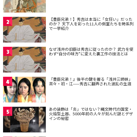
【豊臣兄弟！】秀吉は本当に「女狂い」だった
2
のか？ 天下人を彩った11人の側室たちを時系列
で一挙紹介
なぜ浅井の旧臣は秀吉に従ったのか？ 武力を使
3
わず“自分の味方”に変えた裏工作の技法とは
『豊臣兄弟！』後半の鍵を握る「浅井三姉妹」
4
茶々・初・江——秀吉に翻弄された波乱の生涯
あの装飾は「炎」ではない？縄文時代の国宝・
5
火焔型土器、5000年前の人々が刻んだ謎とデザ
インの秘密