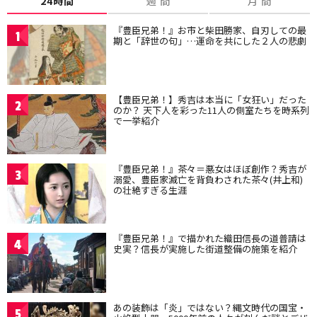
24時間
週 間
月 間
『豊臣兄弟！』お市と柴田勝家、自刃しての最
1
期と「辞世の句」…運命を共にした２人の悲劇
【豊臣兄弟！】秀吉は本当に「女狂い」だった
2
のか？ 天下人を彩った11人の側室たちを時系列
で一挙紹介
『豊臣兄弟！』茶々＝悪女はほぼ創作？秀吉が
3
溺愛、豊臣家滅亡を背負わされた茶々(井上和)
の壮絶すぎる生涯
『豊臣兄弟！』で描かれた織田信長の道普請は
4
史実？信長が実施した街道整備の施策を紹介
あの装飾は「炎」ではない？縄文時代の国宝・
5