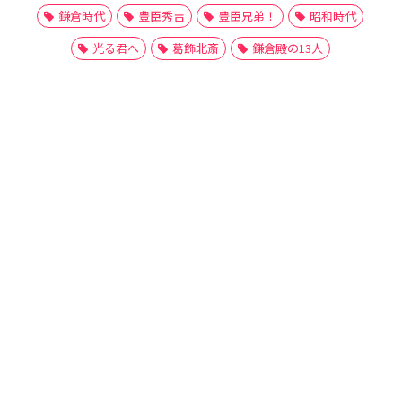
鎌倉時代
豊臣秀吉
豊臣兄弟！
昭和時代
光る君へ
葛飾北斎
鎌倉殿の13人