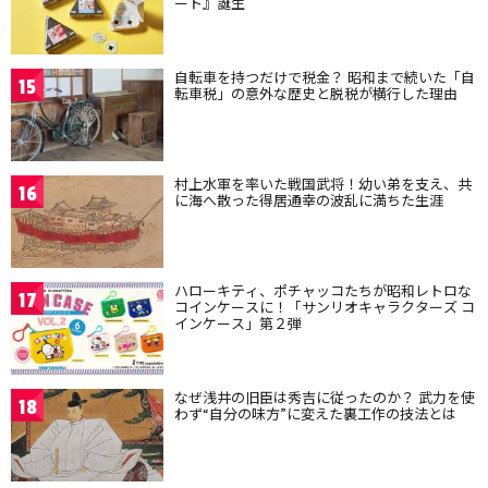
ート』誕生
自転車を持つだけで税金？ 昭和まで続いた「自
15
転車税」の意外な歴史と脱税が横行した理由
村上水軍を率いた戦国武将！幼い弟を支え、共
16
に海へ散った得居通幸の波乱に満ちた生涯
ハローキティ、ポチャッコたちが昭和レトロな
17
コインケースに！「サンリオキャラクターズ コ
インケース」第２弾
なぜ浅井の旧臣は秀吉に従ったのか？ 武力を使
18
わず“自分の味方”に変えた裏工作の技法とは