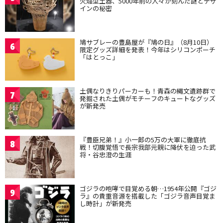
火焔型土器、5000年前の人々が刻んだ謎とデザ
インの秘密
鳩サブレーの豊島屋が『鳩の日』（8月10日）
6
限定グッズ詳細を発表！今年はシリコンポーチ
「はとっこ」
土偶なりきりパーカーも！青森の縄文遺跡群で
7
発掘された土偶がモチーフのキュートなグッズ
が新発売
『豊臣兄弟！』小一郎の5万の大軍に徹底抗
8
戦！切腹覚悟で長宗我部元親に降伏を迫った武
将・谷忠澄の生涯
ゴジラの咆哮で目覚める朝…1954年公開『ゴジ
9
ラ』の貴重音源を搭載した「ゴジラ音声目覚ま
し時計」が新発売