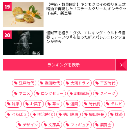
【季節・数量限定】キンモクセイの香りを天然
19
精油で再現した「スチームクリーム キンモクセ
イ&茶」新登場
怪獣革を纏う！ダダ、エレキング…ウルトラ怪
20
獣モチーフの革を使った新アパレルコレクショ
ンが発表
ランキングを表示
江戸時代
戦国時代
大河ドラマ
平安時代
アニメ
ロングセラー
戦国武将
スイーツ
雑学
お菓子
幕末
漫画
時代劇
テレビ
べらぼう
明治時代
徳川家康
織田信長
抹茶
デザイン
文房具
フィギュア
展覧会