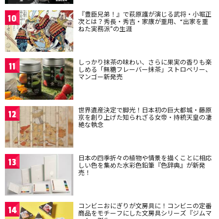
『豊臣兄弟！』で萩原護が演じる武将・小堀正
10
次とは？秀長・秀吉・家康が重用、“出家を重
ねた実務派”の生涯
しっかり抹茶の味わい、さらに果実の香りも楽
11
しめる「無糖フレーバー抹茶」ストロベリー、
マンゴー新発売
世界遺産決定で脚光！日本初の巨大都城・藤原
12
京を創り上げた知られざる女帝・持統天皇の凄
絶な執念
日本の四季折々の植物や情景を描くことに相応
13
しい色を集めた水彩色鉛筆『色辞典』が新発
売！
コンビニおにぎりが文房具に！コンビニの定番
14
商品をモチーフにした文房具シリーズ『ジムマ